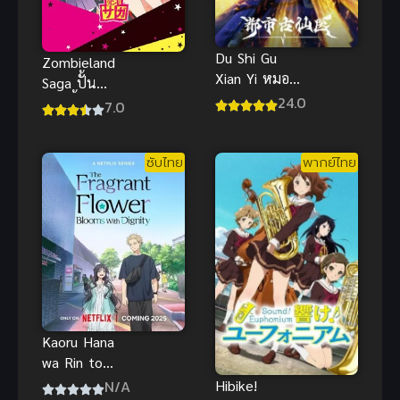
Du Shi Gu
Zombieland
Xian Yi หมอ
Saga ปั้น
อมตะ ซับไทย
24.0
ซอมบี้ให้เป็น
7.0
ไอดอล ภาค 1
ซับไทย
พากย์ไทย
Kaoru Hana
wa Rin to
Saku ดอกรัก
Hibike!
N/A