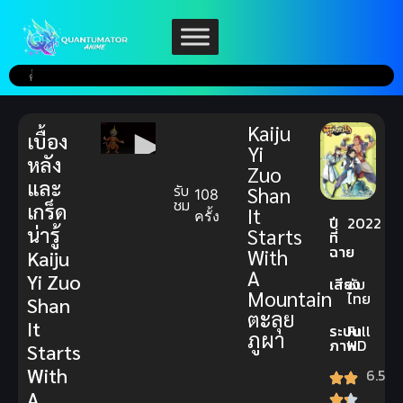
Kaiju
เบื้อง
Yi
หลัง
Zuo
และ
รับ
Shan
108
ชม
เกร็ด
It
ครั้ง
ปี
2022
น่ารู้
Starts
ที่
ฉาย
With
Kaiju
A
Yi Zuo
เสียง
ซับ
Mountain
ไทย
Shan
ตะลุย
It
ระบบ
Full
ภูผา
ภาพ
HD
Starts
With
6.5
A