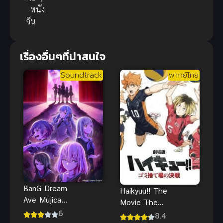
หนัง
จีน
เรื่องอื่นๆที่น่าสนใจ
Soundtrack
พากย์ไทย
BanG Dream
Haikyuu!! The
Ave Mujica
Movie The
(2025)
6
Dumpster
8.4