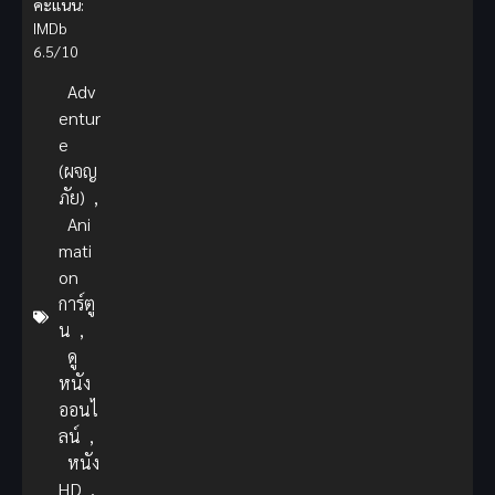
คะแนน:
IMDb
6.5/10
Adv
entur
e
(ผจญ
ภัย)
,
Ani
mati
on
การ์ตู
น
,
ดู
หนัง
ออนไ
ลน์
,
หนัง
HD
,