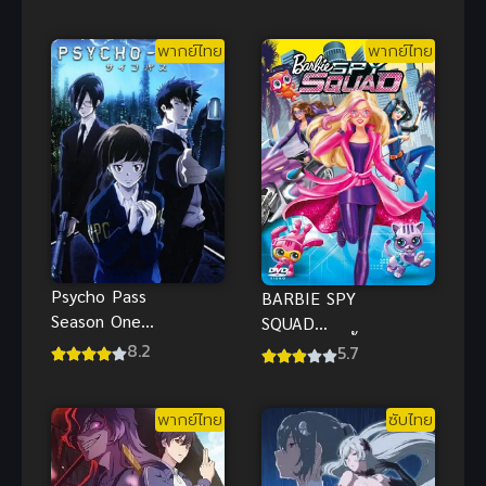
Battle ไฮคิว
คู่ตบฟ้า
พากย์ไทย
พากย์ไทย
ประทาน เดอะ
มูฟวี่ ตอน ศึก
ที่กองขยะ
(พากย์ไทย)
Psycho Pass
BARBIE SPY
Season One
SQUAD
ไซโค พาส
(2016) บาร์บี้
8.2
5.7
ภาค 1 พากย์
สายลับเจ้า
ไทย
เสน่ห์ พากย์
พากย์ไทย
ซับไทย
ไทย