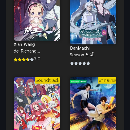
Xian Wang
DanMachi
de Richang
Season 5 มัน
Shenghuo 5
7.0
ผิดรึไงถ้าใจ
ชีวิตประจำวัน
อยากจะพบรัก
ของราชาแห่ง
ในดันเจี้ยน
เซียน ภาค 5
Soundtrack
พากย์ไทย
ภาค 5