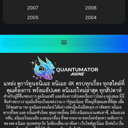
Big tits (นมใหญ่)
(19)
2007
2006
2005
2004
Bitch (ผู้หญิงร่าน)
(1)
2003
2002
Blackmail (ข่มขู่)
(1)
2001
2000
Blood
(1)
1999
1998
1997
1996
Bondage (ทาส)
(1)
1993
1992
boys love
(1)
1991
1990
แหล่ง ดูการ์ตูนอนิเมะ อนิเมะ 4K ครบทุกเรื่อง ทุกสไตล์ที่
Censored (เซ็นเซอร์)
1989
(19)
1988
คุณต้องการ พร้อมอัปเดต อนิเมะใหม่ล่าสุด ทุกสัปดาห์
1987
1985
สำหรับผู้ที่ชื่นชอบการ ดูอนิเมะฟรี และต้องการอัปเดตเรื่องราวใหม่ๆ อยู่เสมอ ที่นี่
Comedy (ตลก)
(85)
คือคำตอบ! เรามุ่งมั่นที่จะเป็นแหล่งรวม การ์ตูนอนิเมะ ที่ใหญ่ที่สุดและดีที่สุด เพื่อ
1984
1983
ให้คุณสามารถ ดูอนิเมะออนไลน์ ได้อย่างต่อเนื่องไม่มีสะดุด เราคัดสรร อนิเมะ
Comedy (ตลก)
(235)
พากย์ไทย และ อนิเมะซับไทย คุณภาพเยี่ยม มีทั้ง อนิเมะแนวแฟนตาซี, อนิเมะแอ
1982
1981
คชั่น, อนิเมะโรแมนติก และแนวอื่นๆ ที่หลากหลาย ตอบโจทย์ทุกความต้องการ
ของคอ อนิเมะ ทุกเพศทุกวัย ไม่ต้องเสียเวลาค้นหา เว็บไซต์ดูอนิเมะ อีกต่อไป เริ่ม
1980
1979
Comic Book การ์ตูน
(1)