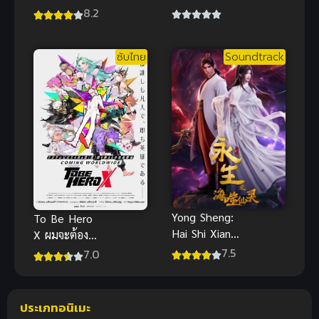
Ane no Moto
อร์สโตน (ภาค
8.2
Konyakusha
พิเศษ) พากย์
ni Dekiai
ไทย
ซับไทย
Soundtrack
sareru คุณหนู
ตัวสำรองมี
ท่านเคานท์มา
คลั่งรัก
Yong Sheng:
To Be Hero
Hai Shi Xian
X ผมจะต้อง
Ling นิรันดร์
เป็นฮีโร่
7.5
7.0
กาล ภาค 4
ประเภทอนิเมะ