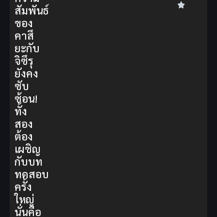
สัมพันธ์
ของ
คาสึ
ยะกับ
จิซึรุ
ยังคง
ซับ
ซ้อน!
ทั้ง
สอง
ต้อง
เผชิญ
กับบท
ทดสอบ
ครั้ง
ใหญ่
นั่นคือ