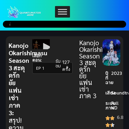
Kanojo
Kanojo
Okarishimasu
Okarishimasu
Season
เลือก
Season
ตอน:
รับ
3 สะดุ
127
ชม
3 สะดุ
ดรัก
▼
ครั้ง
ปี
2023
ดรัก
ยัย
ที่
แฟน
ยัย
ฉาย
เช่า
แฟน
เสียง
Soundtr
ภาค 3
เช่า
ระบบ
Full
ภาค
ภาพ
HD
3:
6.8
สรุป!
ความ