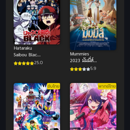
Hataraku
Mummies
Saibou Black
2023 มัมมี่ส์
2021 ซับไทย
25.0
ซับไทย
5.9
แอนิเมชัน
ครอบครัวผจญ
ซับไทย
พากย์ไทย
ภัยสุดแสนน่า
รัก