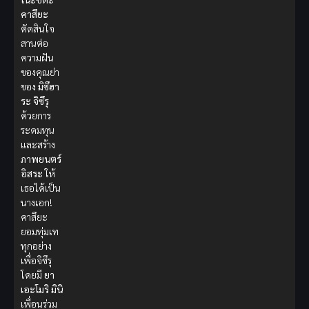
คาสึยะ
ตัดสินใจ
สานต่อ
ความฝัน
ของคุณย่า
ของ
มิซึฮา
ระ จิซึรุ
ด้วยการ
ระดมทุน
และสร้าง
ภาพยนตร์
อิสระ
ให้
เธอได้เป็น
นางเอก!
คาสึยะ
ยอมทุ่มเท
ทุกอย่าง
เพื่อจิซึรุ
โดยมี
ยา
เอะโมริ มินิ
เพื่อนร่วม