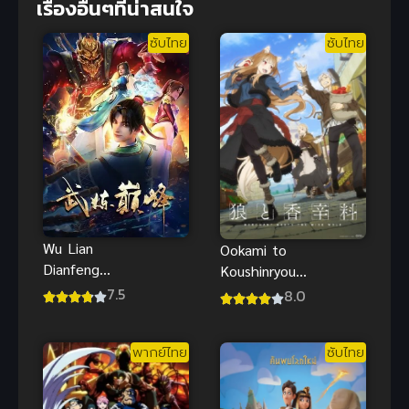
เรื่องอื่นๆที่น่าสนใจ
ซับไทย
ซับไทย
Wu Lian
Ookami to
Dianfeng
Koushinryou
(Martial
สาวหมาป่ากับ
7.5
8.0
Peak) เทพ
นายเครื่องเทศ
ยุทธ์เหนือโลก
ภาคใหม่ ซับ
พากย์ไทย
ซับไทย
ไทย