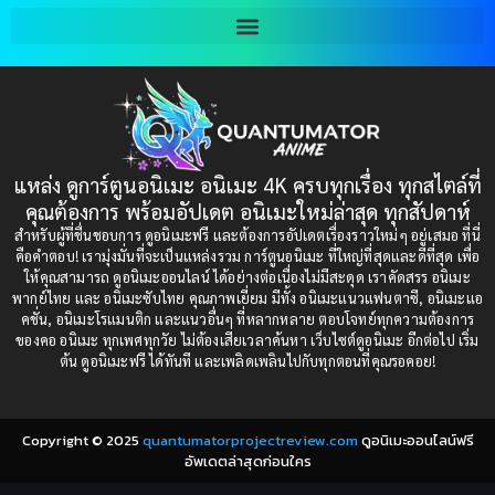
2001
2000
Blood
(1)
1999
1998
1997
1996
Bondage (ทาส)
(1)
1993
1992
boys love
(1)
1991
1990
แหล่ง ดูการ์ตูนอนิเมะ อนิเมะ 4K ครบทุกเรื่อง ทุกสไตล์ที่
Censored (เซ็นเซอร์)
1989
(19)
1988
คุณต้องการ พร้อมอัปเดต อนิเมะใหม่ล่าสุด ทุกสัปดาห์
1987
1985
สำหรับผู้ที่ชื่นชอบการ ดูอนิเมะฟรี และต้องการอัปเดตเรื่องราวใหม่ๆ อยู่เสมอ ที่นี่
Comedy (ตลก)
(235)
คือคำตอบ! เรามุ่งมั่นที่จะเป็นแหล่งรวม การ์ตูนอนิเมะ ที่ใหญ่ที่สุดและดีที่สุด เพื่อ
1984
1983
ให้คุณสามารถ ดูอนิเมะออนไลน์ ได้อย่างต่อเนื่องไม่มีสะดุด เราคัดสรร อนิเมะ
Comedy (ตลก)
(85)
พากย์ไทย และ อนิเมะซับไทย คุณภาพเยี่ยม มีทั้ง อนิเมะแนวแฟนตาซี, อนิเมะแอ
1982
1981
คชั่น, อนิเมะโรแมนติก และแนวอื่นๆ ที่หลากหลาย ตอบโจทย์ทุกความต้องการ
ของคอ อนิเมะ ทุกเพศทุกวัย ไม่ต้องเสียเวลาค้นหา เว็บไซต์ดูอนิเมะ อีกต่อไป เริ่ม
1980
1979
Comic Book การ์ตูน
(1)
ต้น ดูอนิเมะฟรี ได้ทันที และเพลิดเพลินไปกับทุกตอนที่คุณรอคอย!
1977
1972
Coming of Age ก้าวพ้นวัย
(7)
Copyright © 2025
quantumatorprojectreview.com
ดูอนิเมะออนไลน์ฟรี
Coming-of-Age ก้าวผ่านวัย
(6)
อัพเดตล่าสุดก่อนใคร