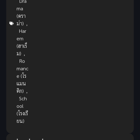
Dra
ma
(ดรา
ม่า)
,
Har
em
(ฮาเร็
ม)
,
Ro
manc
e (โร
แมน
ติก)
,
Sch
ool
(โรงเรี
ยน)