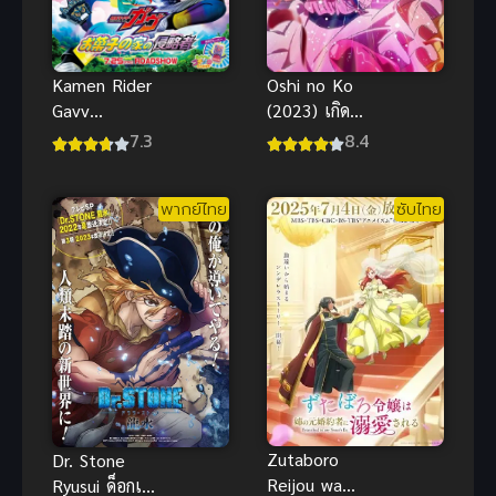
Kamen Rider
Oshi no Ko
Gavv
(2023) เกิด
Invaders of
ใหม่เป็นลูกโอ
7.3
8.4
the Candy
ชิ
House มาสค์
พากย์ไทย
ซับไทย
ไรเดอร์ ซับ
ไทย
Zutaboro
Dr. Stone
Reijou wa
Ryusui ด็อกเต