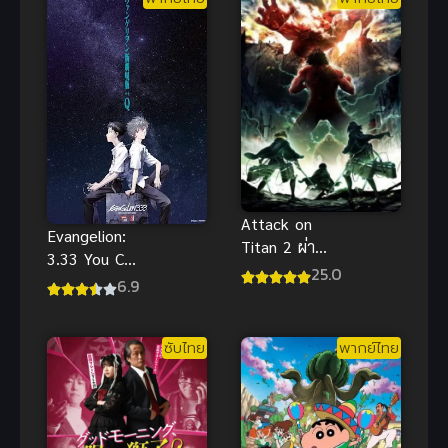
ADVENTURE
กระจาย
(2015) บาร์บี้
ตอนการผจญ
ภัยครั้งยิ่งใหญ่
ของน้องหมาผู้
น่ารัก พากย์
ไทย
Attack on
Evangelion:
Titan 2 ผ่า
3.33 You Can
พิภพไททัน
25.0
(Not) Redo
6.9
ภาค 2 ตอน
พากย์ไทยดู
พิเศษ ซับไทย
ฟรีออนไลน์จ้า
ซับไทย
พากย์ไทย