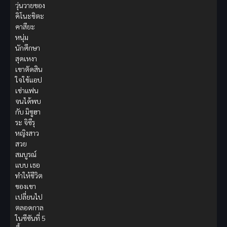
วุ่นวายของ
คิโนะชิตะ
คาสึยะ
หนุ่ม
นักศึกษา
สุดเหงา
เขาตัดสิน
ใจใช้แอป
เช่าแฟน
จนได้พบ
กับ มิซูฮา
ระ จิซึรุ
หญิงสาว
สวย
สมบูรณ์
แบบ เธอ
ทำให้ชีวิต
ของเขา
เปลี่ยนไป
ตลอดกาล
ในซีซันที่ 5