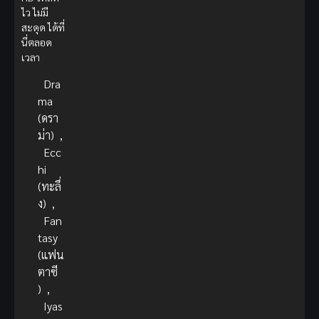
ไว ไม่มี
สะดุด ได้ที่
นี่ตลอด
เวลา
Dra
ma
(ดรา
ม่า)
,
Ecc
hi
(ทะลึ่
ง)
,
Fan
tasy
(แฟน
ตาซี
)
,
Iyas