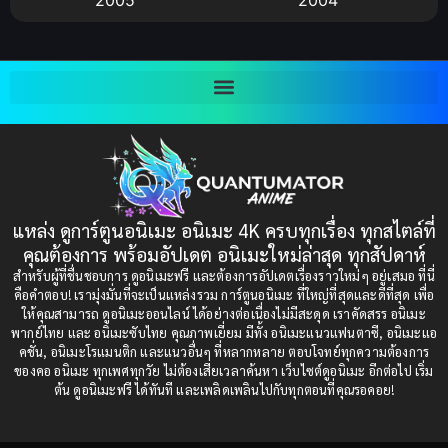
Bitch (ผู้หญิงร่าน)
(1)
2003
2002
Blackmail (ข่มขู่)
(1)
2001
2000
Blood
(1)
1999
1998
1997
1996
Bondage (ทาส)
(1)
1993
1992
boys love
(1)
1991
1990
แหล่ง ดูการ์ตูนอนิเมะ อนิเมะ 4K ครบทุกเรื่อง ทุกสไตล์ที่
Censored (เซ็นเซอร์)
1989
(19)
1988
คุณต้องการ พร้อมอัปเดต อนิเมะใหม่ล่าสุด ทุกสัปดาห์
1987
1985
สำหรับผู้ที่ชื่นชอบการ ดูอนิเมะฟรี และต้องการอัปเดตเรื่องราวใหม่ๆ อยู่เสมอ ที่นี่
Comedy (ตลก)
(235)
คือคำตอบ! เรามุ่งมั่นที่จะเป็นแหล่งรวม การ์ตูนอนิเมะ ที่ใหญ่ที่สุดและดีที่สุด เพื่อ
1984
1983
ให้คุณสามารถ ดูอนิเมะออนไลน์ ได้อย่างต่อเนื่องไม่มีสะดุด เราคัดสรร อนิเมะ
Comedy (ตลก)
(85)
พากย์ไทย และ อนิเมะซับไทย คุณภาพเยี่ยม มีทั้ง อนิเมะแนวแฟนตาซี, อนิเมะแอ
1982
1981
คชั่น, อนิเมะโรแมนติก และแนวอื่นๆ ที่หลากหลาย ตอบโจทย์ทุกความต้องการ
ของคอ อนิเมะ ทุกเพศทุกวัย ไม่ต้องเสียเวลาค้นหา เว็บไซต์ดูอนิเมะ อีกต่อไป เริ่ม
1980
1979
Comic Book การ์ตูน
(1)
ต้น ดูอนิเมะฟรี ได้ทันที และเพลิดเพลินไปกับทุกตอนที่คุณรอคอย!
1977
1972
Coming of Age ก้าวพ้นวัย
(7)