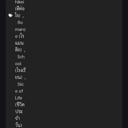
hikei
(ดีต่อ
ใจ)
,
Ro
manc
e (โร
แมน
ติก)
,
Sch
ool
(โรงเรี
ยน)
,
Slic
e of
Life
(ชีวิต
ประ
จำ
วัน)