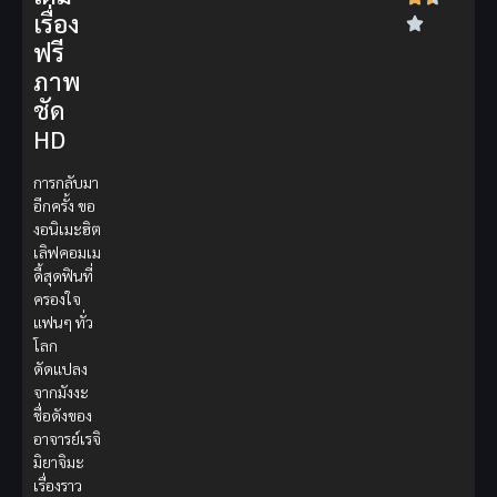
เรื่อง
ฟรี
ภาพ
ชัด
HD
การกลับมา
อีกครั้ง ขอ
งอนิเมะฮิต
เลิฟคอมเม
ดี้สุดฟินที่
ครองใจ
แฟนๆ ทั่ว
โลก
ดัดแปลง
จากมังงะ
ชื่อดังของ
อาจารย์เรจิ
มิยาจิมะ
เรื่องราว