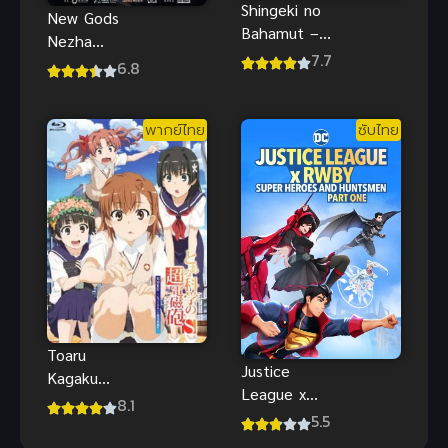
Shingeki no
New Gods
Bahamut –
Nezha
Genesis (ซับ
7.7
Reborn นาจา
6.8
ไทย)
เกิดอีกครั้งก็ยัง
เทพ พากย์
พากย์ไทย
ซับไทย
ไทย
Toaru
Justice
Kagaku
League x
Railgun S เรล
8.1
RWBY 1 ซับ
5.5
กัน แฟ้มลับ
ไทย อนิเมะค
ภาค 2 พากย์