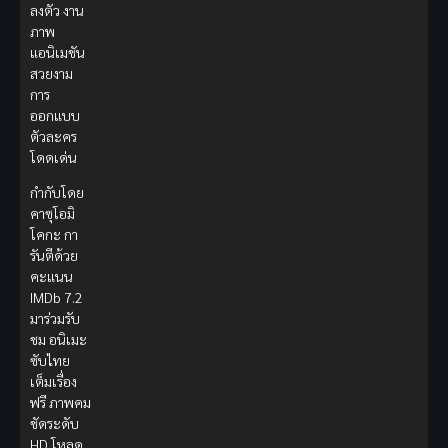
ลงตัว งาน
ภาพ
แอนิเมชัน
สวยงาม
การ
ออกแบบ
ตัวละคร
โดดเด่น
กำกับโดย
คาซุโอมิ
โคกะ กา
รันตีด้วย
คะแนน
IMDb 7.2
มาร่วมรับ
ชม อนิเมะ
ซับไทย
เต็มเรื่อง
ฟรี ภาพคม
ชัดระดับ
HD โหลด