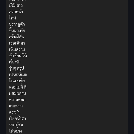
ยังมี สาว
สวยหน้า
ใหม่
ปรากฏตัว
ขึ้นมาเพื่อ
สร้างสีสัน
เธอเข้ามา
เพิ่มความ
ซับซ้อน ให้
เรื่องรัก
วุ่นๆ สรุป
เป็นอนิเมะ
โรแมนติก
คอมเมดี้ ที่
ผสมผสาน
ความตลก
และฉาก
ดราม่า
เรียกน้ำตา
จากผู้ชม
ได้อย่าง