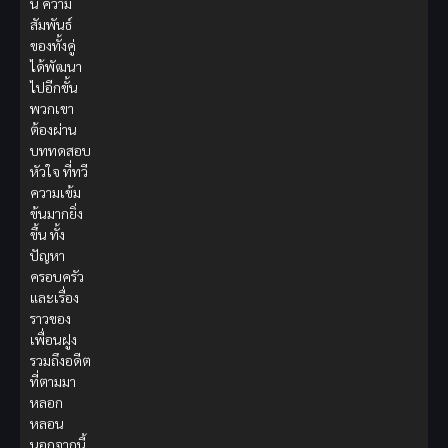
นี้ ความ
สัมพันธ์
ของทั้งคู่
ได้พัฒนา
ไปอีกขั้น
พวกเขา
ต้องผ่าน
บททดสอบ
หัวใจ ที่ทวี
ความเข้ม
ข้นมากยิ่ง
ขึ้น ทั้ง
ปัญหา
ครอบครัว
และเรื่อง
ราวของ
เพื่อนฝูง
รวมถึงอดีต
ที่ตามมา
หลอก
หลอน
นอกจากนี้