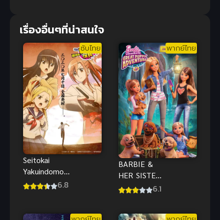
เรื่องอื่นๆที่น่าสนใจ
ซับไทย
พากย์ไทย
Seitokai
BARBIE &
Yakuindomo
HER SISTERS
Movie 2 วุ่น
6.8
IN THE
6.1
รักประธาน
GREAT
จอมจิ้น ซับ
PUPPY
ไทยสุดฮา
พากย์ไทย
พากย์ไทย