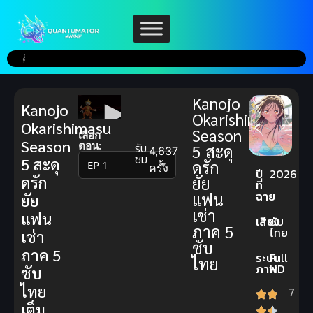
Kanojo
Kanojo
Okarishimasu
Okarishimasu
Season
เลือก
Season
ตอน:
รับ
5 สะดุ
4,637
ชม
5 สะดุ
ดรัก
▼
ครั้ง
ปี
2026
ดรัก
ยัย
ที่
ฉาย
แฟน
ยัย
เช่า
แฟน
เสียง
ซับ
ภาค 5
ไทย
เช่า
ซับ
ภาค 5
ระบบ
Full
ไทย
ภาพ
HD
ซับ
ไทย
7
เต็ม