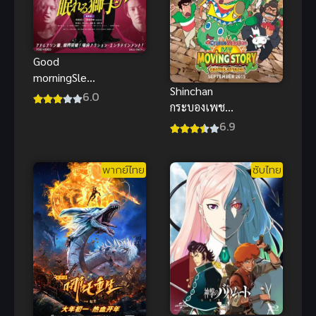
Good
morningSleep
Shinchan
ing Lion สิงห์
6.0
กระบองเพชร
เฒ่าสุดเก๋า
ยักษ์ ชินจัง
6.9
ผจญโอตะสุด
ผจญภัยต่าง
เกรียน ซับไทย
แดน พากย์
พากย์ไทย
ซับไทย
ไทยสุดยอด
ความฮา