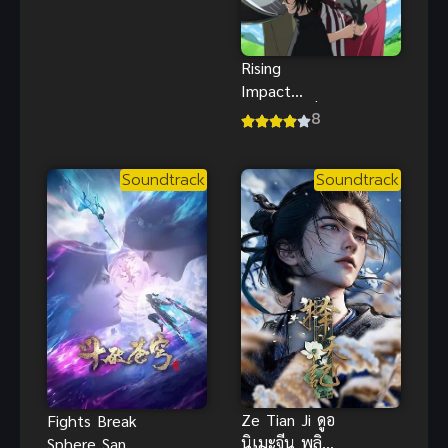
เนียนน่าสัมผัส
ขาวจั๊วะ
Rising
Impact
(2024) ไรซิ่ง
8
อิมแพ็ค
Soundtrack
Soundtrack
Ze Tian Ji ดูอ
Fights Break
นิเมะจีน พลิก
Sphere San