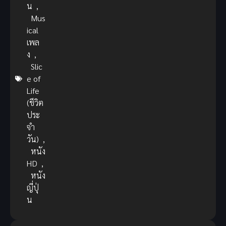
น
,
Mus
ical
เพล
ง
,
Slic
e of
Life
(ชีวิต
ประ
จำ
วัน)
,
หนัง
HD
,
หนัง
ญี่ปุ่
น