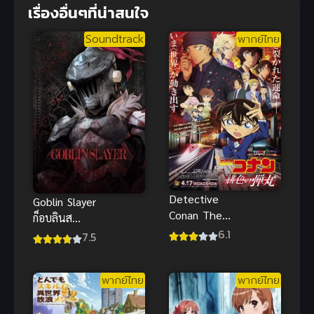
เรื่องอื่นๆที่น่าสนใจ
Soundtrack
พากย์ไทย
Detective
Goblin Slayer
Conan The
ก็อบลินส
Movie 24 :
6.1
เลเยอร์
7.5
The Scarlet
Bullet ยอด
นักสืบจิ๋วโคนั
พากย์ไทย
พากย์ไทย
น: กระสุนสี
เพลิง พากย์