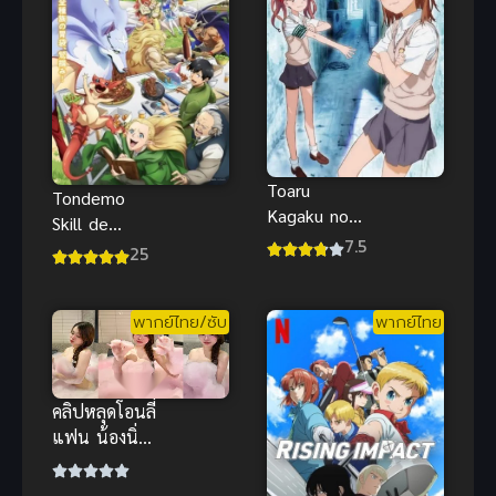
ไทย
Toaru
Tondemo
Kagaku no
Skill de
Railgun เรล
7.5
Isekai Hourou
25
กัน แฟ้มลับคดี
Meshi 2 ซับ
วิทยาศาสตร์
ไทย
ภาค 1 (พากย์
พากย์ไทย/ซับ
พากย์ไทย
ไทย)
คลิปหลุดโอนลี่
แฟน น้องนิ่ม
สาวหมวยหน้า
ขาว โหนก