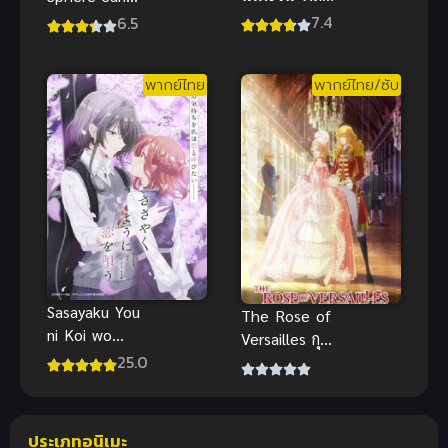
ขอบฟ้า ท้า
Nian Zhi Yao
7.4
6.5
ลิขิตสวรรค์
สัปประยุทธ์
ซับไทยเรื่องนี้
ทะลุฟ้า ภาค
พากย์ไทย
พากย์ไทย/ซับ
สนุก
พิเศษ 2021
Sasayaku You
The Rose of
ni Koi wo
Versailles กุ
Utau ซับไทย
25.0
หลาบแวร์
ซายส์ อนิเมะ
พากย์ไทย สุด
อลังการ
ประเภทอนิเมะ