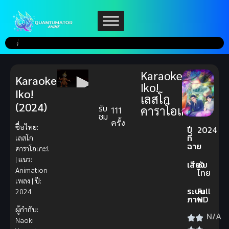
Karaoke
Karaoke
Iko!
Iko!
เลสโก
(2024)
รับ
คาราโอเกะ!
111
ชม
ครั้ง
ชื่อไทย:
ปี
2024
ที่
เลสโก
ฉาย
คาราโอเกะ!
|
แนว:
เสียง
ซับ
Animation
ไทย
เพลง |
ปี:
ระบบ
Full
2024
ภาพ
HD
ผู้กำกับ:
N/A
Naoki