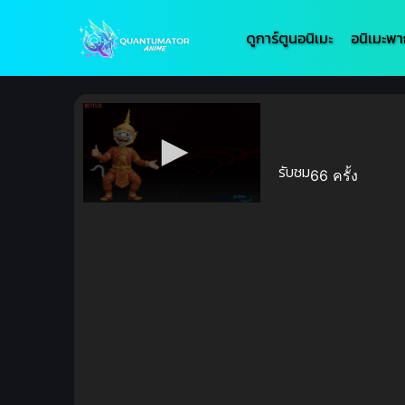
ดูการ์ตูนอนิเมะ
อนิเมะพา
รับชม
66 ครั้ง
Volume
90%