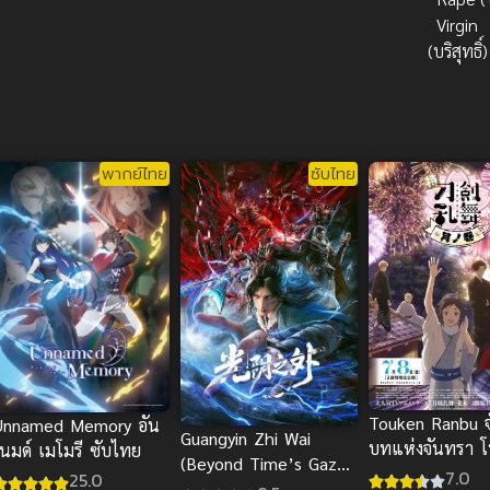
Virgin
(บริสุทธิ์)
พากย์ไทย
ซับไทย
Touken Ranbu 
Unnamed Memory อัน
Guangyin Zhi Wai
บทแห่งจันทรา 
เนมด์ เมโมรี ซับไทย
(Beyond Time’s Gaze)
รันบุ ซับไทย อนิเ
7.0
25.0
เหนือกาลเวลา (ซับไทย)