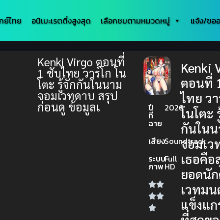
กย์ไทย
อนิเมะเรตติ้งสูงสุด
เลือกชมตามหมวดหมู่
แจ้ง/ขออ
Kenki Virgo ตอนที่
Kenki 
1 ซับไทย วาร์โก โน
ตอนที่ 
โตะ รู้จักกันในนาม
จอมเวทดาบ สรุป
ไทย วา
ก่อนดู ข้อมูลเ
ปี
2026
โนโตะ รู
ที่
ฉาย
กันในน
เสียง
Soundtrack
จอมเว
เธอคือส
ระบบ
Full
ภาพ
HD
ยอดนั
เวทมนตร
แข็งแกร
ที่สุดข