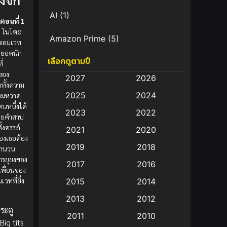
AI
(1)
ตอนที่ 1
ก โนโตะ
Amazon Prime
(5)
มจอมเวท
ดยอดนัก
เลือกดูตามปี
Anal (ประตูหลัง)
(11)
่
ดของ
2027
2026
ับทั้งความ
Animation
(583)
2025
2024
ามหวาด
นหนึ่งได้
Animation การ์ตูน
(88)
2023
2022
้วยคำสาป
ั้งครรภ์
2021
2020
Animation อนิเมะ
(72)
องเธอต้อง
2019
2018
ิจำนวน
Animation แอนิเมชั่น
(1)
ารยุยงของ
2017
2016
 เพื่อนของ
Animation แอนิเมชัน
(19)
เวทที่ยิ่ง
2015
2014
2013
2012
anime
(9)
ระตู
2011
2010
Big tits
Anime อนิเมะ
(112)