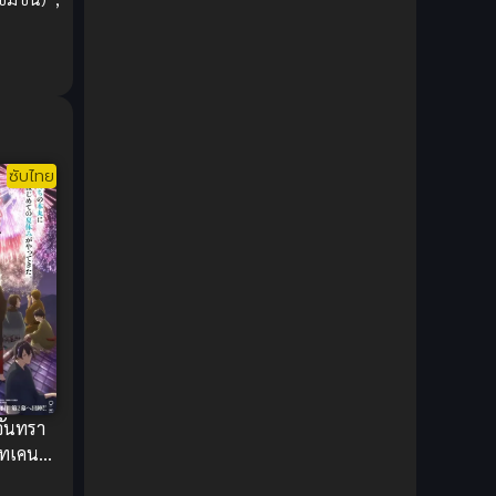
1980
1979
Comic Book การ์ตูน
(1)
1977
1972
Coming of Age ก้าวพ้นวัย
(7)
Coming-of-Age ก้าวผ่านวัย
(6)
Creampie (หลั่งใน)
(19)
ซับไทย
Crime
(8)
Crime อาชญากรรม
(10)
Cultivation
(33)
Cyberpunk
(4)
Dark Fantasy
(25)
จันทรา
โทเคน
Dark Fantasy ดาร์กแฟนตาซี
(1)
มะต่อสู้