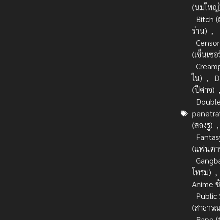
(นมใหญ่
Bitch (ผ
ร่าน)
,
Censo
(เซ็นเซอร
Creampi
ใน)
,
D
(ปีศาจ)
Doubl
penetra
(สองรู)
,
Fantas
(แฟนตาซ
Gangba
โทรม)
,
Anime ซ
Public
(สาธารณ
Rape (