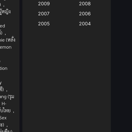
2009
2008
)
,
ู้หญิง
Big tits (นมใหญ่)
(19)
2007
2006
2005
2004
red
Bitch (ผู้หญิงร่าน)
(1)
์)
,
2003
2002
e (หลั่ง
Blackmail (ข่มขู่)
(1)
2001
2000
emon
Blood
(1)
,
1999
1998
e
1997
1996
Bondage (ทาส)
(1)
tion
1993
1992
boys love
(1)
y
1991
1990
ี)
,
Censored (เซ็นเซอร์)
1989
(19)
1988
ng (รุม
H-
1987
1985
Comedy (ตลก)
(235)
ับไทย
,
1984
1983
 Sex
Comedy (ตลก)
(85)
1982
1981
ะ)
,
ข่มขืน)
,