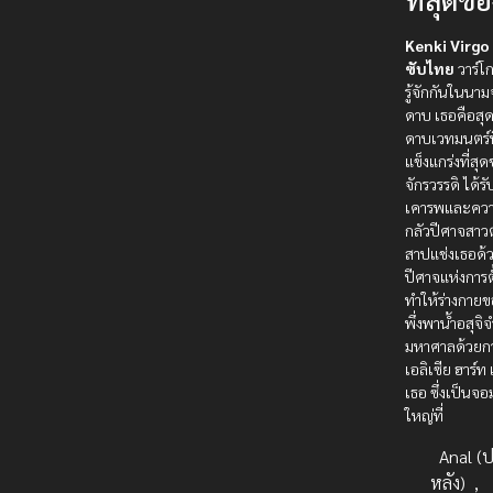
Kenki Virgo 
ซับไทย
วาร์โ
รู้จักกันในนา
ดาบ เธอคือสุ
ดาบเวทมนตร์ที
แข็งแกร่งที่สุ
จักรวรรดิ ได้ร
เคารพและคว
กลัวปีศาจสาวต
สาปแช่งเธอด
ปีศาจแห่งการต
ทำให้ร่างกายข
พึ่งพาน้ำอสุจ
มหาศาลด้วยก
เอลิเซีย ฮาร์ท
เธอ ซึ่งเป็นจอม
ใหญ่ที่
Anal (ป
หลัง)
,