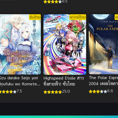
8.5
ดีมาก
ซับไทย
พากย์ไทย
พ
The Polar Expr
izu darake Seijo yori
Highspeed Etoile สาว
2004 เดอะโพลาร
Houfuku wo Komete
ซิ่งสายฟ้า! ซับไทย
เอ็กซ์เพรส พากย
เมื่อนักบุญกลายเป็นนาง
6.6
7.5
25.0
แอนิเมชันชั้นดี
้าย