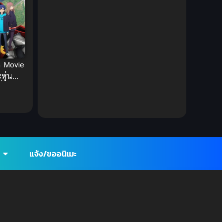
Ecchi (ทะลึ่ง)
(25)
Economy
(1)
Emotional ซึ้งกินใจ
(2)
n Movie
หุ่น
Family
(13)
ี่คุณดู
Family ครอบครัว
(37)
Fantasy (แฟนตาซี)
(395)
แจ้ง/ขออนิเมะ
Fantasy (แฟนตาซี)
(109)
Fantasy จินตนาการ
(93)
Feel Good ฟีลกู้ด
(5)
Football
(2)