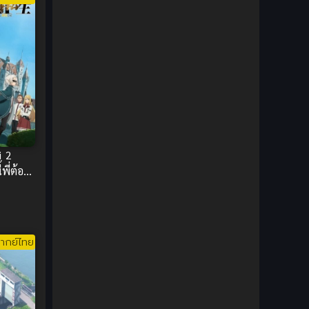
DC Comics
(2)
Demon (ปีศาจ)
(2)
Demons (ปีศาจ)
(6)
Detective (นักสืบ)
(1)
Detective สืบสวน
(6)
i 2
พี่ต้อง
Donghua
(89)
Double penetration (สองรู)
(2)
Drama (ดราม่า)
(147)
ากย์ไทย
Drama (ดราม่า)
(112)
DreamWorks
(4)