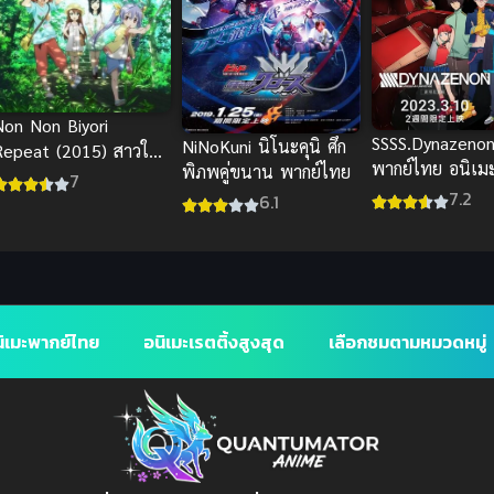
Non Non Biyori
SSSS.Dynazeno
NiNoKuni นิโนะคุนิ ศึก
Repeat (2015) สาวใส
พากย์ไทย อนิเมะ
พิภพคู่ขนาน พากย์ไทย
ัวใจบ้านทุ่ง ภาค 2
7
ยนต์ต่อสู้สุดมันส์ท
7.2
6.1
ิเมะพากย์ไทย
อนิเมะเรตติ้งสูงสุด
เลือกชมตามหมวดหมู่