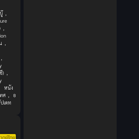
1980
1979
ย
Comic Book การ์ตูน
(1)
1977
1972
ู๊
,
Coming of Age ก้าวพ้นวัย
(7)
ure
)
,
Coming-of-Age ก้าวผ่านวัย
(6)
ion
น
,
Creampie (หลั่งใน)
(19)
,
Crime
(8)
y
ี)
,
Crime อาชญากรรม
(10)
y
,
หนัง
Cultivation
(33)
เทศ
,
อ
Cyberpunk
(4)
อัปเดท
Dark Fantasy
(25)
Dark Fantasy ดาร์กแฟนตาซี
(1)
ากย์ไทย