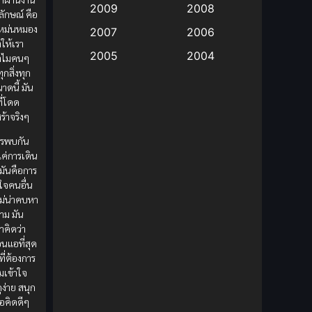
2009
2008
ลักษณ์ คือ
ูหม่นหมอง
Big tits (นมใหญ่)
(19)
2007
2006
ให้เรา
2005
2004
ทำไมคนๆ
Bitch (ผู้หญิงร่าน)
(1)
ุกสิ่งทุก
2003
2002
าดนี้ มัน
Blackmail (ข่มขู่)
(1)
ที่โดด
2001
2000
ร้าจริงๆ
Blood
(1)
1999
1998
ารพบกัน
1997
1996
่แค่การเดิน
Bondage (ทาส)
(1)
่มันคือการ
1993
1992
้าใจคนอื่น
boys love
(1)
1991
1990
ไม่น่าคบหา
าม มัน
Censored (เซ็นเซอร์)
1989
(19)
1988
าคิดว่า
อนแอที่สุด
1987
1985
Comedy (ตลก)
(85)
ี่ต้องการ
1984
1983
มเข้าใจ
Comedy (ตลก)
(235)
ดูง่าย สนุก
1982
1981
้อคิดดีๆ