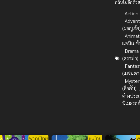
กลับไปอีกด้ว
Action บ
Advent
(ผจญภัย
Animat
แอนิเมชั
Drama
(ดราม่า)
Fantas
(แฟนตาซ
Myster
(ลึกลับ)
ต่างประ
นิเมะรอ
พากย์ไทย
ซับไทย
พ