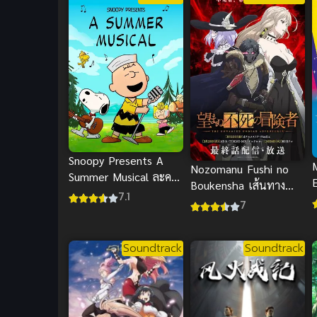
Snoopy Presents A
Nozomanu Fushi no
Summer Musical ละคร
E
Boukensha เส้นทาง
เพลงฤดูร้อน พากย์ไทย
7.1
เ
พลิกผันของราชันอมตะ
7
ภาค 1
Soundtrack
Soundtrack