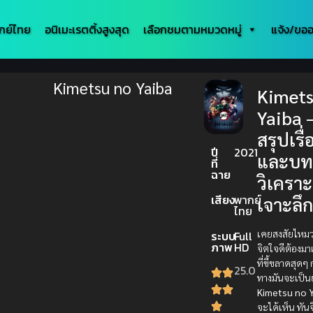
กย์ไทย
อนิเมะเรตติ้งสูงสุด
เลือกชมตามหมวดหมู่
แจ้ง/ขออ
Kimetsu no Yaiba
Kimets
Yaiba 
สรุปเรื
ปี
2021
และบ
ที่
ฉาย
วิเคราะ
เสียง
พากย์
เจาะลึ
ไทย
เคยสงสัยไหมว
ระบบ
Full
ภาพ
HD
จิตใจดีต้องม
ที่ขี้ขลาดสุดๆ
25.0
ทางมันจะเป็นย
Kimetsu no Y
จะได้เห็น ทันจ