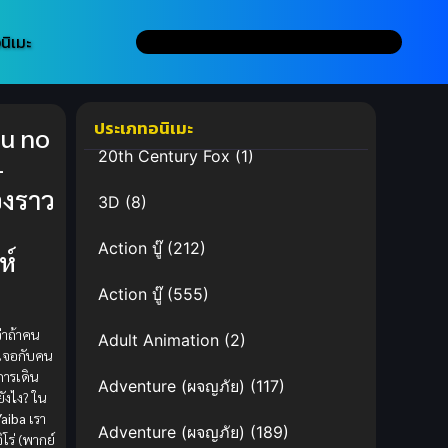
นิเมะ
ประเภทอนิเมะ
u no
20th Century Fox
(1)
–
่องราว
3D
(8)
ท
Action บู๊
(212)
ห์
ก
Action บู๊
(555)
่าถ้าคน
Adult Animation
(2)
าเจอกับคน
 การเดิน
Adventure (ผจญภัย)
(117)
ังไง? ใน
aiba
เรา
Adventure (ผจญภัย)
(189)
ิโร่ (พากย์