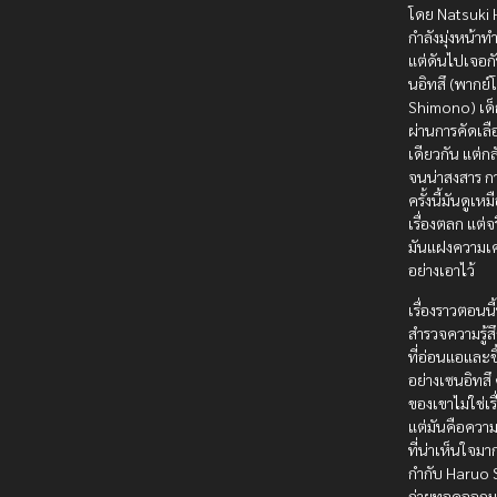
โดย Natsuki H
กำลังมุ่งหน้าท
แต่ดันไปเจอกั
นอิทสึ (พากย์
Shimono) เด็ก
ผ่านการคัดเลือ
เดียวกัน แต่กลั
จนน่าสงสาร ก
ครั้งนี้มันดูเ
เรื่องตลก แต่จ
มันแฝงความเศ
อย่างเอาไว้
เรื่องราวตอนน
สำรวจความรู้
ที่อ่อนแอและข
อย่างเซนอิทสึ
ของเขาไม่ใช่เร
แต่มันคือควา
ที่น่าเห็นใจมากๆ
กำกับ Haruo 
ถ่ายทอดออกม