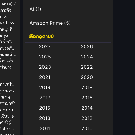
anae) ที่
AI
(1)
ำภารกิจ
บ เซ
โดย Hiro
Amazon Prime
(5)
หนุ่มที่
กรุ่น
เลือกดูตามปี
Anal (ประตูหลัง)
(11)
บขี้กลัว
2027
2026
ารเจอกัน
Animation
(583)
หมือนจะเป็น
2025
2024
ริงๆ แล้ว
Animation การ์ตูน
(88)
2023
2022
ร้าบาง
2021
2020
Animation อนิเมะ
(72)
ี้พาเราไป
2019
2018
สึกของคน
Animation แอนิเมชั่น
(1)
ี้ขลาด
2017
2016
 ความกลัว
Animation แอนิเมชัน
(19)
2015
2014
ื่องน่าขำ
มเจ็บปวด
2013
2012
anime
(9)
 ซึ่งผู้
2011
2010
Sotozaki
Anime อนิเมะ
(112)
าผ่านงาน