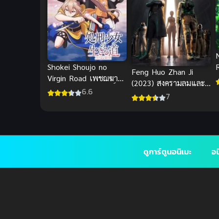
Shokei Shoujo no
Feng Huo Zhan Ji
Virgin Road เพชฌฆาต
ห
(2023) สงครามลมและ
สาวบนเส้นทางพิสุทธิ์
6.6
ไฟ
7
ดูการ์ตูนอนิเมะ
อน