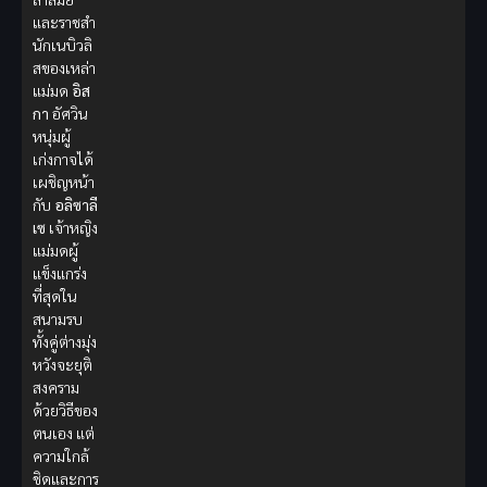
และราชสำ
นักเนบิวลิ
สของเหล่า
แม่มด
อิส
กา
อัศวิน
หนุ่มผู้
เก่งกาจได้
เผชิญหน้า
กับ
อลิซาลี
เซ
เจ้าหญิง
แม่มดผู้
แข็งแกร่ง
ที่สุดใน
สนามรบ
ทั้งคู่ต่างมุ่ง
หวังจะยุติ
สงคราม
ด้วยวิธีของ
ตนเอง แต่
ความใกล้
ชิดและการ