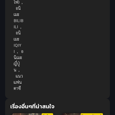
ไฟ)
,
อนิ
เมะ
BILIB
ILI
,
อนิ
เมะ
IQIY
I
,
อ
นิเมะ
ญี่ปุ่
น
,
แนว
แฟน
ตาซี
เรื่องอื่นๆที่น่าสนใจ