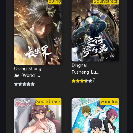
ซับไทย
Soundtrack
Dinghai
Chang Sheng
Fusheng Lu
Jie (World of
(2020) บันทึก
7
Immortals)
ติ้งไห่ฝูเซิง
อาณาจักรนิรัน
ดร์
Soundtrack
พากย์ไทย