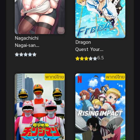
Nagachichi
Dragon
Nagai-san
Quest Your
The
Story ดราก้อน
6.5
Animation
เควสท์ ชี้ชะตา
ตอนที่ 1-3
(2019) พากย์
ด้วยความกังวล
พากย์ไทย
พากย์ไทย
ไทย
เกี่ยวกับรูปร่า
งอวบๆ