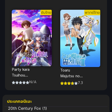
Movie- Sekka
of the
no Chikai สาว
Atlantic ซับ
ซับไทย
พากย์ไทย
น้อยเวทย์มนต์
ไทย
พริสม่า-อิลิยา
มูฟวี่ ซับไทย
Party kara
Toaru
Tsuihou
Majutsu no
sareta Sono
Index II อิน
N/A
7.3
Chiyushi,
เด็กซ์ คัมภีร์
Jitsu wa
คาถาต้องห้าม
Saikyou ni
ภาค 2 (พากย์
ประเภทอนิเมะ
Tsuki ฮีลเลอร์
ไทย)
20th Century Fox
(1)
ที่ถูกเตะออก