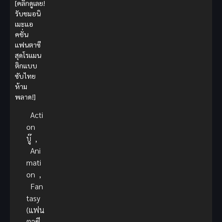
[คลิกดูเลย!
รับชมอนิ
เมะแอ
คชั่น
แฟนตาซี
สุดโรแมน
ติกแบบ
ซับไทย
ห้าม
พลาด!]
Acti
on
บู๊
,
Ani
mati
on
,
Fan
tasy
(แฟน
ตาซี