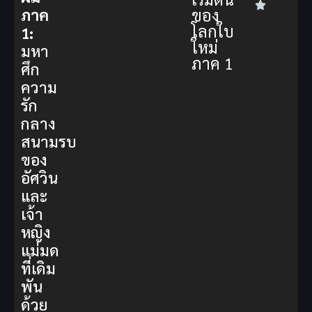
ของ
ภาค
โลกใบ
1:
ใหม่
มหา
ภาค 1
ศึก
ความ
รัก
กลาง
สนามรบ
ของ
อัศวิน
และ
เจ้า
หญิง
แม่มด
ที่เดิม
พัน
ด้วย