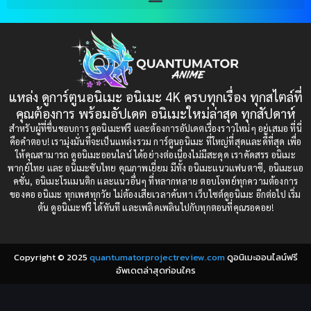
Blood
(1)
1999
1998
1997
1996
Bondage (ทาส)
(1)
1993
1992
boys love
(1)
1991
1990
แหล่ง ดูการ์ตูนอนิเมะ อนิเมะ 4K ครบทุกเรื่อง ทุกสไตล์ที่
Censored (เซ็นเซอร์)
1989
(19)
1988
คุณต้องการ พร้อมอัปเดต อนิเมะใหม่ล่าสุด ทุกสัปดาห์
1987
1985
สำหรับผู้ที่ชื่นชอบการ ดูอนิเมะฟรี และต้องการอัปเดตเรื่องราวใหม่ๆ อยู่เสมอ ที่นี่
Comedy (ตลก)
(235)
คือคำตอบ! เรามุ่งมั่นที่จะเป็นแหล่งรวม การ์ตูนอนิเมะ ที่ใหญ่ที่สุดและดีที่สุด เพื่อ
1984
1983
ให้คุณสามารถ ดูอนิเมะออนไลน์ ได้อย่างต่อเนื่องไม่มีสะดุด เราคัดสรร อนิเมะ
Comedy (ตลก)
(85)
พากย์ไทย และ อนิเมะซับไทย คุณภาพเยี่ยม มีทั้ง อนิเมะแนวแฟนตาซี, อนิเมะแอ
1982
1981
คชั่น, อนิเมะโรแมนติก และแนวอื่นๆ ที่หลากหลาย ตอบโจทย์ทุกความต้องการ
ของคอ อนิเมะ ทุกเพศทุกวัย ไม่ต้องเสียเวลาค้นหา เว็บไซต์ดูอนิเมะ อีกต่อไป เริ่ม
1980
1979
Comic Book การ์ตูน
(1)
ต้น ดูอนิเมะฟรี ได้ทันที และเพลิดเพลินไปกับทุกตอนที่คุณรอคอย!
1977
1972
Coming of Age ก้าวพ้นวัย
(7)
Copyright © 2025
quantumatorprojectreview.com
ดูอนิเมะออนไลน์ฟรี
Coming-of-Age ก้าวผ่านวัย
(6)
อัพเดตล่าสุดก่อนใคร
Creampie (หลั่งใน)
(19)