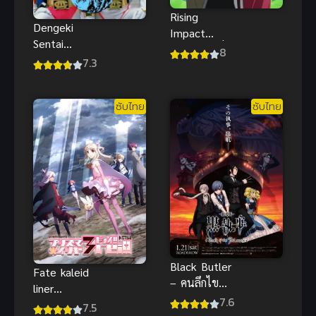
Rising
Dengeki
Impact
Sentai
(2024) ไรซิ่ง
8
Changeman
7.3
อิมแพ็ค
The Movie
ขบวนการนักสู้
ซับไทย
ซับไทย
สายฟ้า เชนจ์
แมน สนุก
Black Butler
Fate kaleid
– คนลึกไข
liner
ปริศนาลับ เด
7.6
Prisma☆Illya
7.5
อร์มูฟวี่ Book