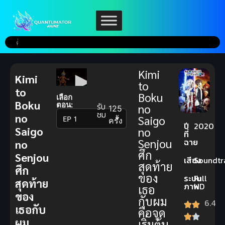
Kimi
Kimi
to
to
Boku
เลือก
Boku
ตอน:
รับ
no
125
ชม
no
Saigo
▼
ครั้ง
ปี
2020
Saigo
no
ที่
Senjou
ฉาย
no
ศึก
Senjou
เสียง
Soundtr
สุดท้าย
ศึก
ของ
ระบบ
Full
สุดท้าย
ภาพ
HD
เธอ
ของ
กับผม
6.4
เธอกับ
คือจุด
ผม
เริ่มต้น