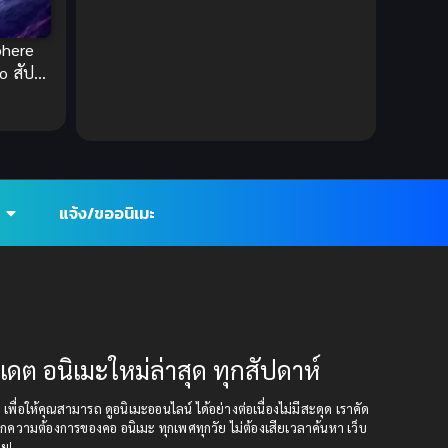
DC Comics
(2)
phere
Demon (ปีศาจ)
(2)
o สัป
 ภาค
Demons (ปีศาจ)
(6)
Detective (นักสืบ)
(1)
Detective สืบสวน
(6)
แจ้ง/ขออนิเมะ
Donghua
(89)
Double penetration (สองรู)
(2)
Drama (ดราม่า)
(147)
ปเดต อนิเมะใหม่ล่าสุด ทุกสัปดาห์
Drama (ดราม่า)
(112)
ุด เพื่อให้คุณสามารถ ดูอนิเมะออนไลน์ ได้อย่างต่อเนื่องไม่มีสะดุด เราคัด
กความต้องการของคอ อนิเมะ ทุกเพศทุกวัย ไม่ต้องเสียเวลาค้นหา เว็บ
DreamWorks
(4)
อย!