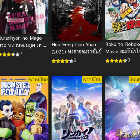
Nurarihyon no Mago
Boku to Robok
Huo Feng Liao Yuan
นูระ หลานจอมภูต ภาค
Movie ผมกับโรโ
(2021) หงสาจอมราชันย์
1
7
หุ่นเมดพันธุ์ซ่า
9
8
พากย์ไทย
พากย์ไทย
Soun