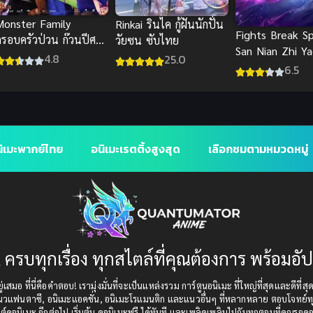
Monster Family
Rinkai รินไค กู้ฝันนักปั่น
Fights Break S
ครอบครัวป่วน ก๊วนปีศาจ
วัยซน ซับไทย
San Nian Zhi Ya
อนิเมะพากย์ไทยสุดฮาพา
4.8
25.0
ประยุทธ์ทะลุฟ้า
6.5
พลินดี
พิเศษ
ิเมะพากย์ไทย
อนิเมะเรตติ้งสูงสุด
เลือกชมตามหมวดหมู่
 ครบทุกเรื่อง ทุกสไตล์ที่คุณต้องการ พร้อมอั
เสมอ ที่นี่คือคำตอบ! เรามุ่งมั่นที่จะเป็นแหล่งรวม การ์ตูนอนิเมะ ที่ใหญ่ที่สุดและดีที่ส
แนวแฟนตาซี, อนิเมะแอคชั่น, อนิเมะโรแมนติก และแนวอื่นๆ ที่หลากหลาย ตอบโจทย์ทุ
ต์ดูอนิเมะ อีกต่อไป เริ่มต้น ดูอนิเมะฟรี ได้ทันที และเพลิดเพลินไปกับทุกตอนที่คุณรอค