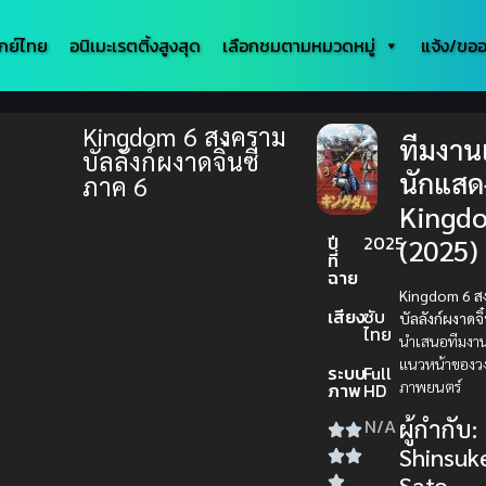
กย์ไทย
อนิเมะเรตติ้งสูงสุด
เลือกชมตามหมวดหมู่
แจ้ง/ขออ
Kingdom 6 สงคราม
ทีมงา
บัลลังก์ผงาดจิ๋นซี
นักแสด
ภาค 6
Kingd
ปี
2025
(2025)
ที่
ฉาย
Kingdom 6 ส
เสียง
ซับ
บัลลังก์ผงาดจิ
ไทย
นำเสนอทีมงา
แนวหน้าของว
ระบบ
Full
ภาพยนตร์
ภาพ
HD
ผู้กำกับ:
N/A
Shinsuk
Sato