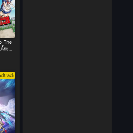
1980
1979
Comic Book การ์ตูน
(1)
1977
1972
Coming of Age ก้าวพ้นวัย
(7)
Coming-of-Age ก้าวผ่านวัย
(6)
o The
Creampie (หลั่งใน)
(19)
บโกะ
Crime
(8)
Crime อาชญากรรม
(10)
dtrack
Cultivation
(33)
Cyberpunk
(4)
Dark Fantasy
(25)
Dark Fantasy ดาร์กแฟนตาซี
(1)