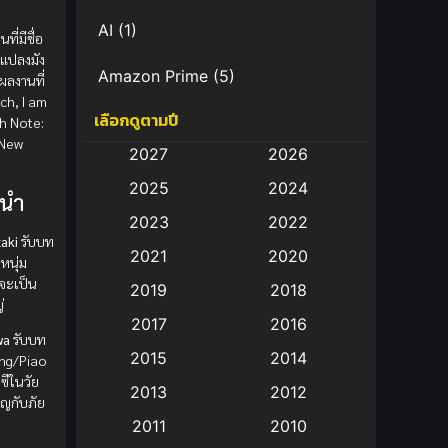
AI
(1)
นที่มีชื่อ
ดแปลงมัง
Amazon Prime
(5)
ผลงานที่
ch, I am
เลือกดูตามปี
Anal (ประตูหลัง)
(11)
h Note:
 New
2027
2026
Animation
(583)
2025
2024
งนำ
Animation การ์ตูน
(88)
2023
2022
aki
รับบท
2021
2020
Animation อนิเมะ
(72)
กหนุ่ม
นจะเป็น
2019
2018
่
Animation แอนิเมชั่น
(1)
2017
2016
wa
รับบท
Animation แอนิเมชัน
(19)
2015
2014
ing/Piao
นซีในวัย
2013
2012
anime
(9)
ชิญกับภัย
2011
2010
Anime อนิเมะ
(112)