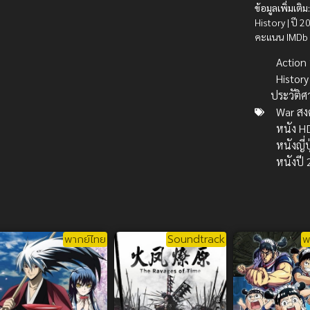
ข้อมูลเพิ่มเติม
History | ปี 2
คะแนน IMDb
Action บ
History
ประวัติศ
War สง
หนัง H
หนังญี่ป
หนังปี
พากย์ไทย
Soundtrack
พ