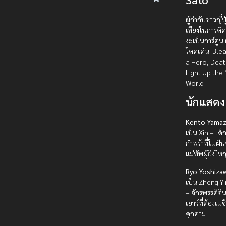
ผู้กำกับชาวญี่ปุ่
เสียงในการดั
งะเป็นการ์ตูน 
โดดเด่น: Blea
a Hero, Deat
Light Up the
World
นักแสด
Kento Yamaz
เป็น Xin – เด็
กำพร้าที่ใฝ่ฝั
แม่ทัพผู้ยิ่งใหญ
Ryo Yoshiza
เป็น Zheng Y
– จักรพรรดิจิ๋
เยาว์ที่ต้องเผ
คุกคาม