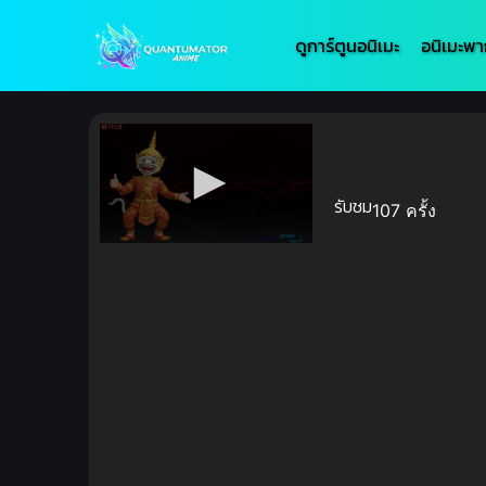
ดูการ์ตูนอนิเมะ
อนิเมะพา
รับชม
107 ครั้ง
Volume
90%