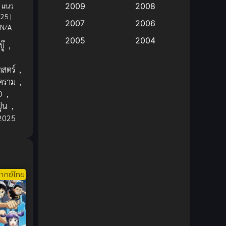
:
แนว
2009
2008
025 |
Big tits (นมใหญ่)
(19)
2007
2006
 N/A
2005
2004
Bitch (ผู้หญิงร่าน)
(1)
ู๊
,
2003
2002
Blackmail (ข่มขู่)
(1)
าสตร์
,
2001
2000
คราม
,
Blood
(1)
1999
1998
D
,
ุ่น
,
1997
1996
Bondage (ทาส)
(1)
 2025
1993
1992
boys love
(1)
1991
1990
Censored (เซ็นเซอร์)
1989
(19)
1988
ากย์ไทย
1987
1985
Comedy (ตลก)
(235)
1984
1983
Comedy (ตลก)
(85)
1982
1981