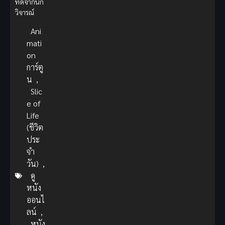
ที่ดีจากนัก
วิจารณ์
Ani
mati
on
การ์ตู
น
,
Slic
e of
Life
(ชีวิต
ประ
จำ
วัน)
,
ดู
หนัง
ออนไ
ลน์
,
หนัง