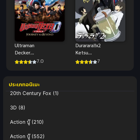
Durarara!!x2
Ultraman
Ketsu
Decker
สงครามแดน
Finale อุลตร้า
7
7.0
สนธยา ภาค 4
แมนเดกเกอร์
ซับไทย 2016
การเดินทางสู่
อนาคตพากย์
ประเภทอนิเมะ
ฮา
20th Century Fox
(1)
3D
(8)
Action บู๊
(210)
Action บู๊
(552)