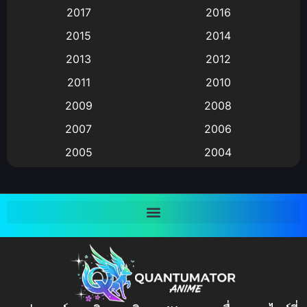
Animation แอนิเมชั่น
(1)
2017
2016
Animation แอนิเมชัน
(19)
2015
2014
2013
2012
anime
(9)
2011
2010
Anime อนิเมะ
(112)
2009
2008
Big tits (นมใหญ่)
(19)
2007
2006
2005
2004
Bitch (ผู้หญิงร่าน)
(1)
2003
2002
Blackmail (ข่มขู่)
(1)
2001
2000
Blood
(1)
1999
1998
1997
1996
Bondage (ทาส)
(1)
1993
1992
boys love
(1)
1991
1990