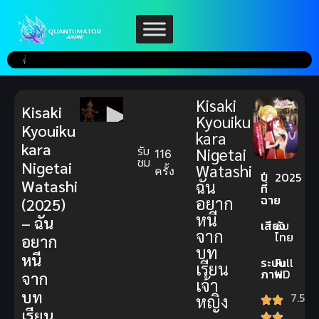
Kisaki
Kisaki
Kyouiku
Kyouiku
kara
kara
รับ
Nigetai
116
ชม
Nigetai
Watashi
ครั้ง
ปี
2025
Watashi
ฉัน
ที่
ฉาย
อยาก
(2025)
หนี
– ฉัน
เสียง
ซับ
จาก
ไทย
อยาก
บท
หนี
ระบบ
Full
เรียน
ภาพ
HD
จาก
เจ้า
บท
7.5
หญิง
เรียน