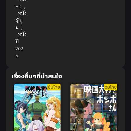
HD
,
หนัง
ญี่ปุ่
น
,
หนัง
ปี
202
5
เรื่องอื่นๆที่น่าสนใจ
ซับไทย
ซับไทย