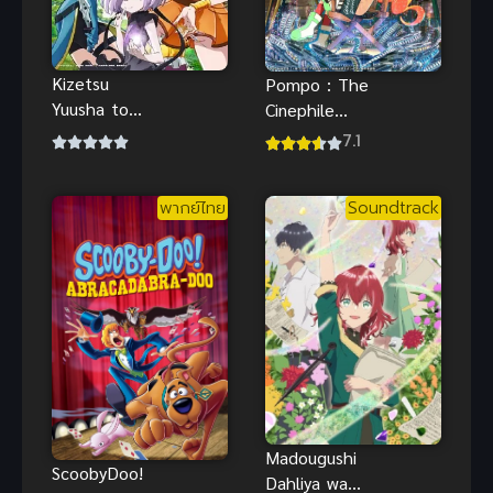
Kizetsu
Pompo : The
Yuusha to
Cinephile
Ansatsu
ปอมโปะ แก๊ง
7.1
Hime ผู้กล้า
ป่วนก๊วนทำ
จอมวูบกับเจ้า
หนัง ซับไทยดู
พากย์ไทย
Soundtrack
หญิงนักฆ่า
ฟรีจ้า
Madougushi
ScoobyDoo!
Dahliya wa