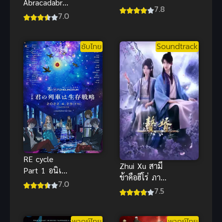
Abracadabra
Utsumukanai
7.8
Doo (2009)
7.0
ช่างฝีมือเวทดา
สคูบี้ดู
ลิยา ขอมุ่ง
โรงเรียนคาถา
หน้าสู่วันฟ้าใส
ซับไทย
Soundtrack
พากย์ไทย
RE cycle
Zhui Xu สามี
Part 1 อนิเมะ
ข้าคือฮีโร่ ภาค
รีไซเคิล ออฟ
7.0
1
7.5
เพนกวินดรัม
ซับไทย สนุก
เหนือชั้น
พากย์ไทย
พากย์ไทย