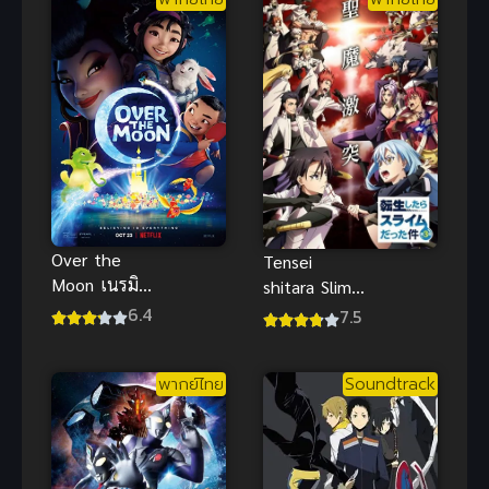
Over the
Tensei
Moon เนรมิต
shitara Slime
ฝันสู่จันทรา
Datta Ken 3
6.4
7.5
พากย์ไทย
เกิดใหม่ทั้งทีก็
เป็นสไลม์ไป
พากย์ไทย
Soundtrack
ซะแล้ว