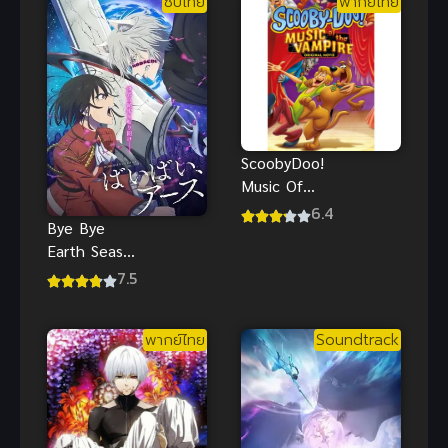
ซับไทย
พากย์ไทย
พากย์ไทย อนิ
และสคูบ
เมะแสนดี
ScoobyDoo!
Music Of
The Vampire
6.4
Bye Bye
สคูบี้ดู มนต์
Earth Season
เพลงแวมไพร์
2 ภาค 2
7.5
พากย์ไทย
Soundtrack