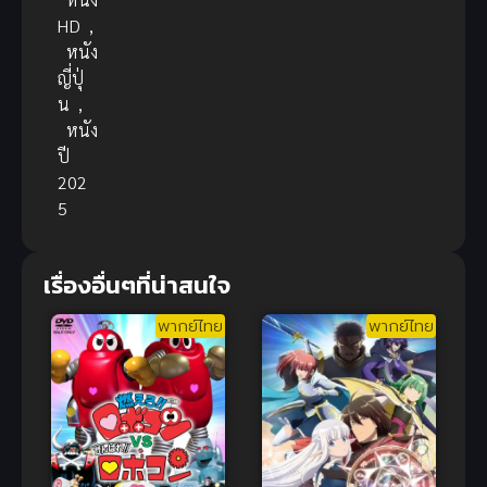
HD
,
หนัง
ญี่ปุ่
น
,
หนัง
ปี
202
5
เรื่องอื่นๆที่น่าสนใจ
พากย์ไทย
พากย์ไทย