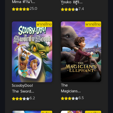
Mima ตำนาน
Youko อสูร
ลับแห่งคัมภีร์
จิ้งจอกโลก
25.0
7.4
ภูผาสมุทร ซับ
ซามูไร
ไทย
พากย์ไทย
พากย์ไทย
The
ScoobyDoo!
Magicians
The Sword
Elephant
and the
6.5
6.2
มนตร์คาถากับ
Scoob (2021)
ช้างวิเศษ
สคูบี้ดู ดาบ