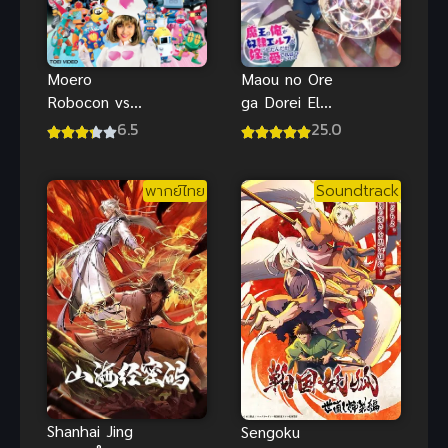
Moero
Maou no Ore
Robocon vs
ga Dorei Elf
Ganbare
wo Yome ni
6.5
25.0
พากย์ไทย อนิ
Shitanda ซับ
เมะหุ่นยนต์
ไทย
พากย์ไทย
Soundtrack
คลาสสิกต่อสู้
เดือด
Shanhai Jing
Sengoku