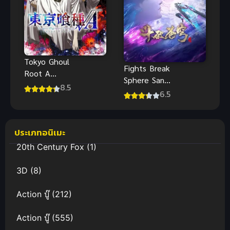
Tokyo Ghoul
Fights Break
Root A
Sphere San
(2015) ผีปอบ
8.5
Nian Zhi Yao
6.5
โตเกียว ภาค
สัปประยุทธ์
2
ทะลุฟ้า ภาค
พิเศษ 2021
ประเภทอนิเมะ
20th Century Fox
(1)
3D
(8)
Action บู๊
(212)
Action บู๊
(555)