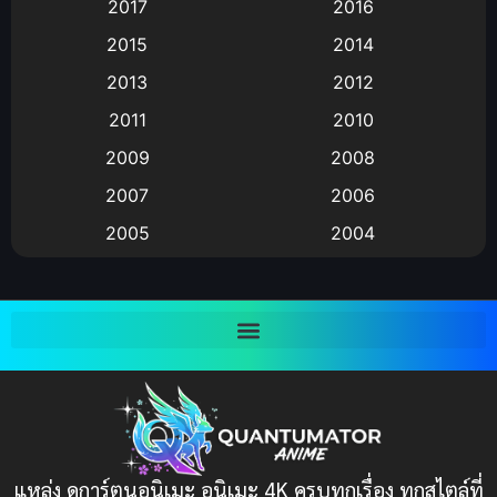
2017
2016
Animation แอนิเมชัน
(19)
2015
2014
2013
2012
anime
(9)
2011
2010
Anime อนิเมะ
(112)
2009
2008
Big tits (นมใหญ่)
(19)
2007
2006
2005
2004
Bitch (ผู้หญิงร่าน)
(1)
2003
2002
Blackmail (ข่มขู่)
(1)
2001
2000
Blood
(1)
1999
1998
1997
1996
Bondage (ทาส)
(1)
1993
1992
boys love
(1)
1991
1990
แหล่ง ดูการ์ตูนอนิเมะ อนิเมะ 4K ครบทุกเรื่อง ทุกสไตล์ที่