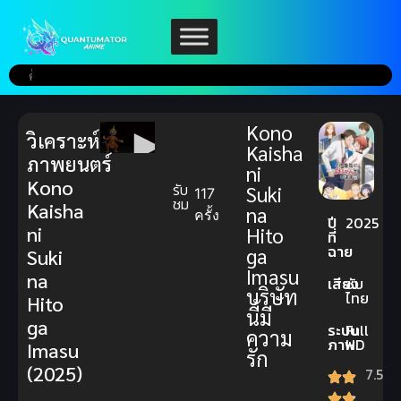
Kono
วิเคราะห์
Kaisha
ภาพยนตร์
ni
Kono
รับ
Suki
117
ชม
Kaisha
na
ครั้ง
ปี
2025
ni
Hito
ที่
ฉาย
ga
Suki
Imasu
na
เสียง
ซับ
บริษัท
ไทย
Hito
นี้มี
ga
ระบบ
Full
ความ
ภาพ
HD
Imasu
รัก
(2025)
7.5