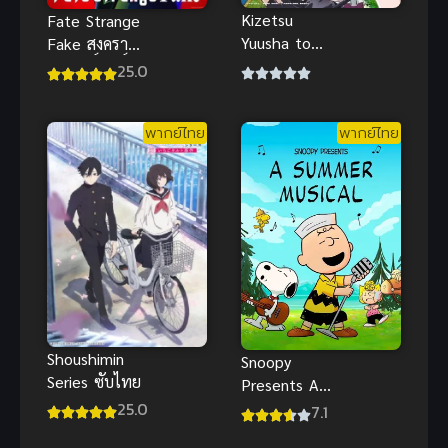
Kizetsu
Fate Strange
Yuusha to
Fake สงคราม
Ansatsu
จอกศักดิ์สิทธิ์
25.0
Hime ผู้กล้า
ปลอม ซับไทย
จอมวูบกับเจ้า
พากย์ไทย
พากย์ไทย
หญิงนักฆ่า
Shoushimin
Snoopy
Series ซับไทย
Presents A
Summer
25.0
7.1
Musical ละคร