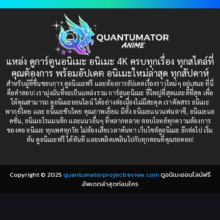
1997
1996
Bondage (ทาส)
(1)
1993
1992
boys love
(1)
1991
1990
แหล่ง ดูการ์ตูนอนิเมะ อนิเมะ 4K ครบทุกเรื่อง ทุกสไตล์ที่
Censored (เซ็นเซอร์)
1989
(19)
1988
คุณต้องการ พร้อมอัปเดต อนิเมะใหม่ล่าสุด ทุกสัปดาห์
1987
1985
สำหรับผู้ที่ชื่นชอบการ ดูอนิเมะฟรี และต้องการอัปเดตเรื่องราวใหม่ๆ อยู่เสมอ ที่นี่
Comedy (ตลก)
(85)
คือคำตอบ! เรามุ่งมั่นที่จะเป็นแหล่งรวม การ์ตูนอนิเมะ ที่ใหญ่ที่สุดและดีที่สุด เพื่อ
1984
1983
ให้คุณสามารถ ดูอนิเมะออนไลน์ ได้อย่างต่อเนื่องไม่มีสะดุด เราคัดสรร อนิเมะ
Comedy (ตลก)
(235)
พากย์ไทย และ อนิเมะซับไทย คุณภาพเยี่ยม มีทั้ง อนิเมะแนวแฟนตาซี, อนิเมะแอ
1982
1981
คชั่น, อนิเมะโรแมนติก และแนวอื่นๆ ที่หลากหลาย ตอบโจทย์ทุกความต้องการ
ของคอ อนิเมะ ทุกเพศทุกวัย ไม่ต้องเสียเวลาค้นหา เว็บไซต์ดูอนิเมะ อีกต่อไป เริ่ม
1980
1979
Comic Book การ์ตูน
(1)
ต้น ดูอนิเมะฟรี ได้ทันที และเพลิดเพลินไปกับทุกตอนที่คุณรอคอย!
1977
1972
Coming of Age ก้าวพ้นวัย
(7)
Copyright © 2025
quantumatorprojectreview.com
ดูอนิเมะออนไลน์ฟรี
Coming-of-Age ก้าวผ่านวัย
(6)
อัพเดตล่าสุดก่อนใคร
Creampie (หลั่งใน)
(19)