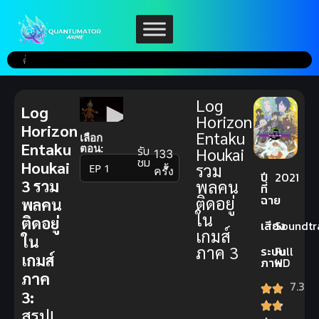
Log
Log
Horizon
Horizon
Entaku
เลือก
Entaku
ตอน:
รับ
Houkai
133
ชม
Houkai
รวม
▼
ครั้ง
ปี
2021
3 รวม
พลคน
ที่
ฉาย
ติดอยู่
พลคน
ใน
ติดอยู่
เสียง
Soundtr
เกมส์
ใน
ภาค 3
ระบบ
Full
เกมส์
ภาพ
HD
ภาค
7.3
3:
สรุป!