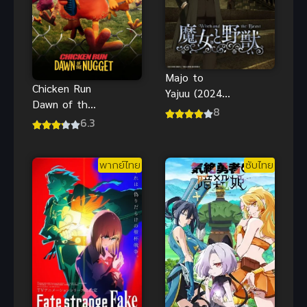
ไทย
Majo to
Chicken Run
Yajuu (2024)
Dawn of the
แม่มดและสัตว์
8
Nugget ชิค
6.3
ป่า
เก้น รัน วิ่ง สู้
กระต๊าก พากย์
พากย์ไทย
ซับไทย