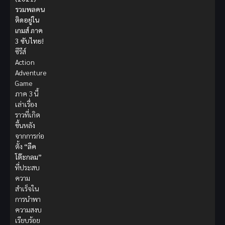
รวมพลคน
ติดอยู่ใน
เกมส์ ภาค
3 ซับไทย!
ซีรีส์
Action
Adventure
Game
ภาค 3 นี้
เล่าเรื่อง
ราวที่เกิด
ขึ้นหลัง
จากการก่อ
ตั้ง
“ลีค
โต๊ะกลม”
ที่ประสบ
ความ
สำเร็จใน
การนำพา
ความสงบ
เรียบร้อย