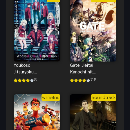
Youkoso
Gate Jieitai
Jitsuryoku
Kanochi nite
Shijou Shugi
Kaku
8
7.8
no
Tatakeri
Kyoushitsu e
พากย์ไทย
Soundtrack
4th ขอ
ต้อนรับสู่
ห้องเรียนนิยม
(เฉพาะ) ยอด
คน ภาค 4 ซับ