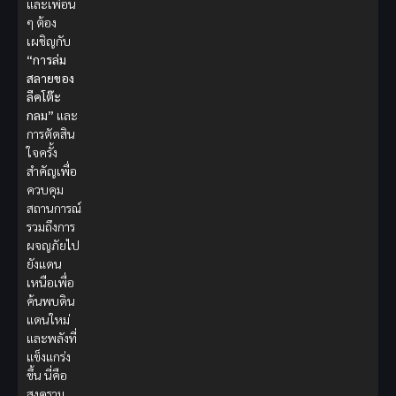
และเพื่อน
ๆ ต้อง
เผชิญกับ
“การล่ม
สลายของ
ลีคโต๊ะ
กลม”
และ
การตัดสิน
ใจครั้ง
สำคัญเพื่อ
ควบคุม
สถานการณ์
รวมถึงการ
ผจญภัยไป
ยังแดน
เหนือเพื่อ
ค้นพบดิน
แดนใหม่
และพลังที่
แข็งแกร่ง
ขึ้น นี่คือ
สงคราม