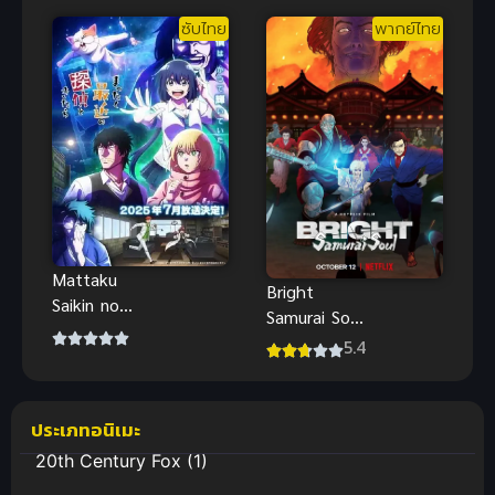
เพลงฤดูร้อน
ซับไทย
พากย์ไทย
พากย์ไทย
Mattaku
Bright
Saikin no
Samurai Soul
Tantei to
ไบรท์ จิต
5.4
Kitara นักสืบ
วิญญาณ
สมัยนี้มันบ้า
ซามูไร พากย์
ไปแล้ว!
ไทย
ประเภทอนิเมะ
20th Century Fox
(1)