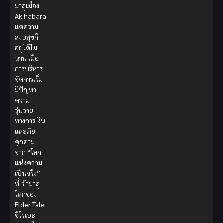
มาสู่เมือง
Akihabara
แต่ความ
สงบสุขก็
อยู่ได้ไม่
นาน เมื่อ
การบริหาร
จัดการเริ่ม
มีปัญหา
ความ
วุ่นวาย
ทางการเงิน
และภัย
คุกคาม
จาก
“โลก
แห่งความ
เป็นจริง”
ที่เข้ามาสู่
โลกของ
Elder Tale
ชิโรเอะ