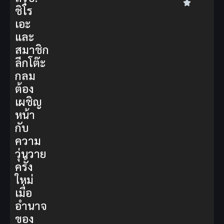
ชิโร
เอะ
และ
สมาชิก
ลีกโต๊ะ
กลม
ต้อง
เผชิญ
หน้า
กับ
ความ
วุ่นวาย
ครั้ง
ใหม่
เมื่อ
อำนาจ
ของ