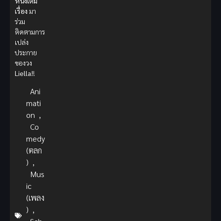
หนังเต็ม
เรื่อง
มา
ร่วม
ติดตามการ
เปล่ง
ประกาย
ของวง
Liella!
!
Ani
mati
on
,
Co
medy
(ตลก
)
,
Mus
ic
(เพลง
)
,