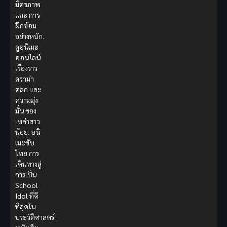
มิตรภาพ
และ
การ
ฝึกซ้อม
อย่างหนัก.
ดูอนิเมะ
ออนไลน์
เรื่องราว
ดราม่า
ตลก
และ
ความมุ่ง
มั่น
ของ
เหล่าสาว
น้อย.
อนิ
เมะซับ
ไทย
การ
เดินทางสู่
การเป็น
School
Idol
ที่ดี
ที่สุดใน
ประวัติศาสตร์.