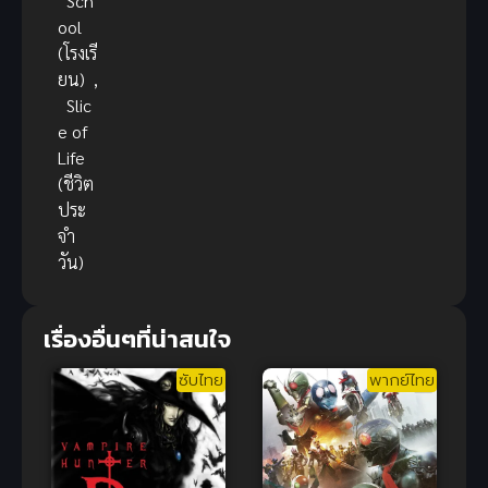
Sch
ool
(โรงเรี
ยน)
,
Slic
e of
Life
(ชีวิต
ประ
จำ
วัน)
เรื่องอื่นๆที่น่าสนใจ
ซับไทย
พากย์ไทย