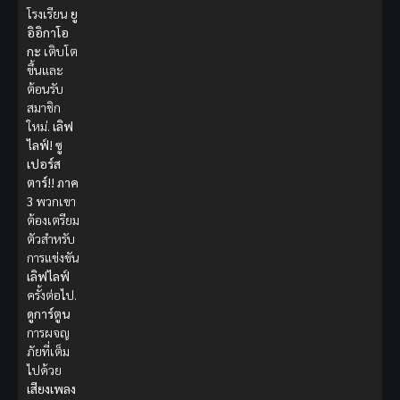
โรงเรียน
ยู
อิอิกาโอ
กะ
เติบโต
ขึ้นและ
ต้อนรับ
สมาชิก
ใหม่.
เลิฟ
ไลฟ์! ซู
เปอร์ส
ตาร์!! ภาค
3
พวกเขา
ต้องเตรียม
ตัวสำหรับ
การแข่งขัน
เลิฟไลฟ์
ครั้งต่อไป.
ดูการ์ตูน
การผจญ
ภัยที่เต็ม
ไปด้วย
เสียงเพลง