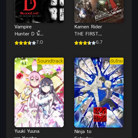
Kamen Rider
Vampire
THE FIRST
Hunter D นัก
And THE
ล่าพันธุ์
6.7
7.0
NEXT พากย์
แวมไพร์ ซับ
ไทย
ไทย
Soundtrack
ซับไทย
Yuuki Yuuna
Ninja to
wa Yuusha