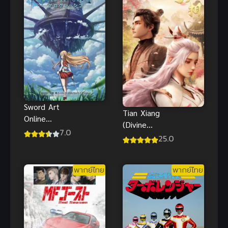
Sword Art
Tian Xiang
Online
(Divine
Progressive
7.0
Manifestatio
25.0
Movie Hoshi
n) ลิขิตสวรรค์
Naki Yoru no
ซับไทย
Aria
พากย์ไทย
พากย์ไทย
ท่วงทำนอง
ราตรีไร้ดารา
พากย์ไทย