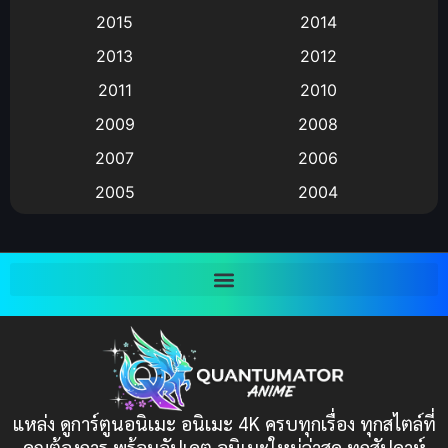
Animation แอนิเมชัน
(19)
2015
2014
2013
2012
anime
(9)
2011
2010
Anime อนิเมะ
(112)
2009
2008
Big tits (นมใหญ่)
(19)
2007
2006
2005
2004
Bitch (ผู้หญิงร่าน)
(1)
2003
2002
Blackmail (ข่มขู่)
(1)
2001
2000
Blood
(1)
1999
1998
1997
1996
Bondage (ทาส)
(1)
1993
1992
boys love
(1)
1991
1990
แหล่ง ดูการ์ตูนอนิเมะ อนิเมะ 4K ครบทุกเรื่อง ทุกสไตล์ที่
Censored (เซ็นเซอร์)
1989
(19)
1988
คุณต้องการ พร้อมอัปเดต อนิเมะใหม่ล่าสุด ทุกสัปดาห์