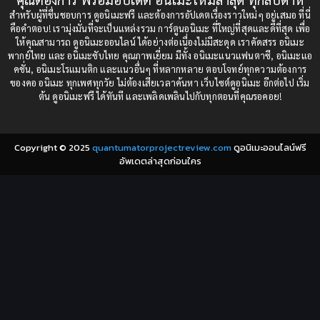
1987
1985
สำหรับผู้ที่ชื่นชอบการ ดูอนิเมะฟรี และต้องการอัปเดตเรื่องราวใหม่ๆ อยู่เสมอ ที่นี่
Comedy (ตลก)
(235)
คือคำตอบ! เรามุ่งมั่นที่จะเป็นแหล่งรวม การ์ตูนอนิเมะ ที่ใหญ่ที่สุดและดีที่สุด เพื่อ
1984
1983
ให้คุณสามารถ ดูอนิเมะออนไลน์ ได้อย่างต่อเนื่องไม่มีสะดุด เราคัดสรร อนิเมะ
Comedy (ตลก)
(85)
พากย์ไทย และ อนิเมะซับไทย คุณภาพเยี่ยม มีทั้ง อนิเมะแนวแฟนตาซี, อนิเมะแอ
1982
1981
คชั่น, อนิเมะโรแมนติก และแนวอื่นๆ ที่หลากหลาย ตอบโจทย์ทุกความต้องการ
ของคอ อนิเมะ ทุกเพศทุกวัย ไม่ต้องเสียเวลาค้นหา เว็บไซต์ดูอนิเมะ อีกต่อไป เริ่ม
1980
1979
Comic Book การ์ตูน
(1)
ต้น ดูอนิเมะฟรี ได้ทันที และเพลิดเพลินไปกับทุกตอนที่คุณรอคอย!
1977
1972
Coming of Age ก้าวพ้นวัย
(7)
Copyright © 2025
quantumatorprojectreview.com
ดูอนิเมะออนไลน์ฟรี
Coming-of-Age ก้าวผ่านวัย
(6)
อัพเดตล่าสุดก่อนใคร
Creampie (หลั่งใน)
(19)
Crime
(8)
Crime อาชญากรรม
(10)
Cultivation
(33)
Cyberpunk
(4)