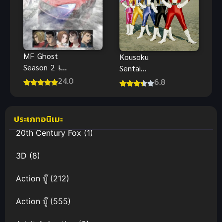
MF Ghost
Kousoku
Season 2 เอ็ม
Sentai
เอฟ โกสต์
Turboranger
24.0
6.8
ภาค 2 ซับไทย
ขบวนการ
ความเร็วสูง
เทอร์โบเรน
ประเภทอนิเมะ
เจอร์ มันส์
20th Century Fox
(1)
3D
(8)
Action บู๊
(212)
Action บู๊
(555)