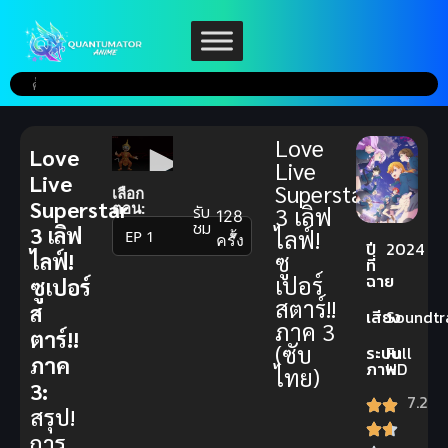
Love
Love
Live
Live
Superstar
เลือก
Superstar
ตอน:
รับ
3 เลิฟ
128
ชม
3 เลิฟ
ไลฟ์!
▼
ครั้ง
ปี
2024
ไลฟ์!
ซู
ที่
ฉาย
เปอร์
ซูเปอร์
สตาร์!!
ส
เสียง
Soundtr
ภาค 3
ตาร์!!
(ซับ
ระบบ
Full
ภาค
ภาพ
HD
ไทย)
3:
7.2
สรุป!
การ