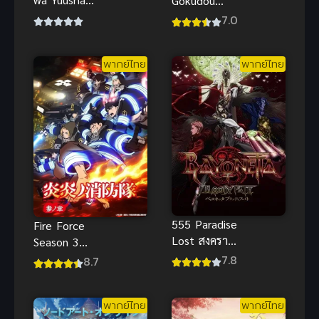
Gokudou
de Aru 3
นินจา ปะทะ
7.0
(2021) สาว
ยากูซ่า
น้อยชมรมผู้
พากย์ไทย
พากย์ไทย
กล้า ภาค 3
555 Paradise
Fire Force
Lost สงคราม
Season 3
มนุษย์กลาย
หน่วยผจญคน
7.8
8.7
พันธุ์ พากย์
ไฟลุก ภาค 3
ไทยHD เต็ม
พากย์ไทย แอ
พากย์ไทย
พากย์ไทย
เรื่อง
คชั่นสุดเดือด