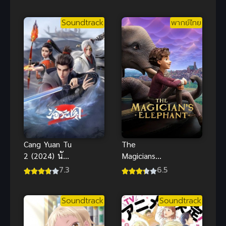
Yama no Ou
(2023) พาลา
Soundtrack
พากย์ไทย
ดิน ภาค 2
Cang Yuan Tu
The
2 (2024) นัก
Magicians
ล่าอสูรกาย
Elephant
7.3
6.5
ภาค 2
มนตร์คาถากับ
ช้างวิเศษ
Soundtrack
Soundtrack
พากย์ไทย อนิ
เมะแสนดี