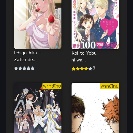
Ichigo Aika –
Koi to Yobu
Zatsu de
ni wa
Namaiki na
Kimochi
8
Imouto to H-
Warui (2021)
Anime ซับ
รักมันน่า
พากย์ไทย
พากย์ไทย
ไทย Big tits
ขยะแขยง
ขนาดนั้นเลย
เหรอ