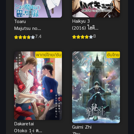
Haikyu 3
Toaru
(2016) ไฮคิว!!
Majutsu no
คู่ตบฟ้า
Index อินเด็ก
8
7.4
ประทาน ภาค
ซ์ คัมภีร์คาถา
3 ดูฟรีHD
ต้องห้าม ภาค
พากย์ไทย/ซับ
ซับไทย
1 (พากย์ไทย)
Dakaretai
Guimi Zhi
Otoko 1-i ดา
Zhu