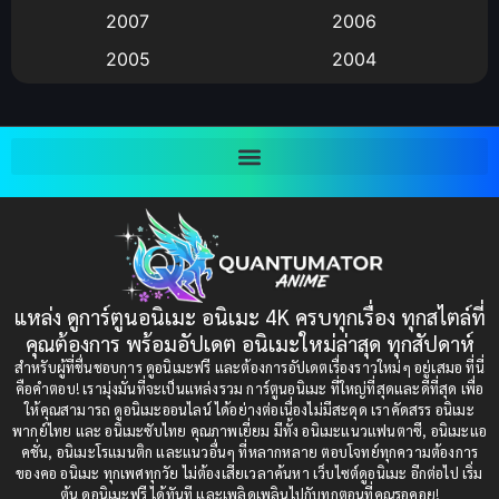
Big tits (นมใหญ่)
(19)
2007
2006
2005
2004
Bitch (ผู้หญิงร่าน)
(1)
2003
2002
Blackmail (ข่มขู่)
(1)
2001
2000
Blood
(1)
1999
1998
1997
1996
Bondage (ทาส)
(1)
1993
1992
boys love
(1)
1991
1990
แหล่ง ดูการ์ตูนอนิเมะ อนิเมะ 4K ครบทุกเรื่อง ทุกสไตล์ที่
Censored (เซ็นเซอร์)
1989
(19)
1988
คุณต้องการ พร้อมอัปเดต อนิเมะใหม่ล่าสุด ทุกสัปดาห์
1987
1985
สำหรับผู้ที่ชื่นชอบการ ดูอนิเมะฟรี และต้องการอัปเดตเรื่องราวใหม่ๆ อยู่เสมอ ที่นี่
Comedy (ตลก)
(85)
คือคำตอบ! เรามุ่งมั่นที่จะเป็นแหล่งรวม การ์ตูนอนิเมะ ที่ใหญ่ที่สุดและดีที่สุด เพื่อ
1984
1983
ให้คุณสามารถ ดูอนิเมะออนไลน์ ได้อย่างต่อเนื่องไม่มีสะดุด เราคัดสรร อนิเมะ
Comedy (ตลก)
(235)
พากย์ไทย และ อนิเมะซับไทย คุณภาพเยี่ยม มีทั้ง อนิเมะแนวแฟนตาซี, อนิเมะแอ
1982
1981
คชั่น, อนิเมะโรแมนติก และแนวอื่นๆ ที่หลากหลาย ตอบโจทย์ทุกความต้องการ
ของคอ อนิเมะ ทุกเพศทุกวัย ไม่ต้องเสียเวลาค้นหา เว็บไซต์ดูอนิเมะ อีกต่อไป เริ่ม
1980
1979
Comic Book การ์ตูน
(1)
ต้น ดูอนิเมะฟรี ได้ทันที และเพลิดเพลินไปกับทุกตอนที่คุณรอคอย!