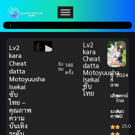
Lv2
Lv2
kara
kara
Cheat
Cheat
รับ
datta
146
ชม
datta
Motoyuusha
ครั้ง
ปี
2024
Motoyuusha
Isekai
ที่
ฉาย
ซับ
Isekai
ไทย
ซับ
เสียง
พากย์
ไทย
ไทย –
คุณภาพ
ระบบ
Full
ภาพ
HD
ความ
บันเทิง
25.0
ระดับ