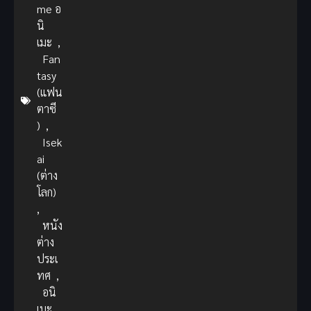
me อ
นิ
เมะ
,
Fan
tasy
(แฟน
ตาซี
)
,
Isek
ai
(ต่าง
โลก)
,
หนัง
ต่าง
ประเ
ทศ
,
อนิ
เมะ