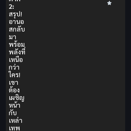
2:
สรุป!
อานอ
สกลับ
มา
พร้อม
พลังที่
เหนือ
กว่า
ใคร!
เขา
ต้อง
เผชิญ
หน้า
กับ
เหล่า
เทพ