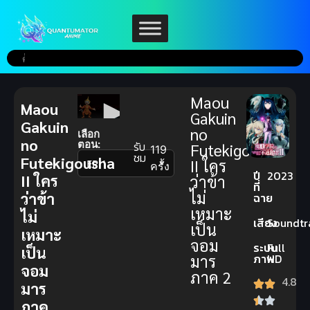
Maou
Maou
Gakuin
Gakuin
no
เลือก
no
ตอน:
รับ
Futekigousha
119
ชม
Futekigousha
II ใคร
▼
ครั้ง
ปี
2023
II ใคร
ว่าข้า
ที่
ไม่
ว่าข้า
ฉาย
เหมาะ
ไม่
เสียง
Soundtr
เป็น
เหมาะ
จอม
ระบบ
Full
เป็น
มาร
ภาพ
HD
จอม
ภาค 2
4.8
มาร
ภาค