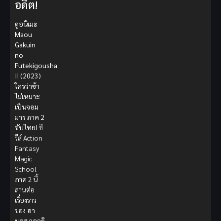
อดีต!
ดูอนิเมะ
Maou
Gakuin
no
Futekigousha
II (2023)
ใครว่าข้า
ไม่เหมาะ
เป็นจอม
มาร ภาค 2
ซับไทย!
ซี
รีส์ Action
Fantasy
Magic
School
ภาค 2 นี้
สานต่อ
เรื่องราว
ของ
อา
นอส วอลดิ