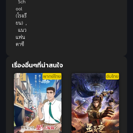
Sch
ool
(โรงเรี
ยน)
,
แนว
แฟน
ตาซี
เรื่องอื่นๆที่น่าสนใจ
พากย์ไทย
ซับไทย