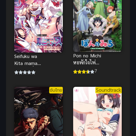
Pon no Michi
Seifuku wa
หอพักใจไพ่นก
Kita mama
กระจอก
de ตอนที่ 1
7
ซับไทย H-
Anime ซับ
ซับไทย
Soundtrack
ไทย Anal
(ประตูหลัง) |