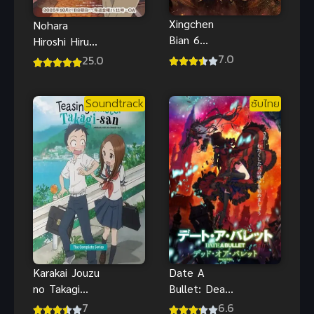
Xingchen
Nohara
Bian 6
Hiroshi Hiru
(Stellar
Meshi no
7.0
25.0
Transformati
Ryuugi ซับ
on 6) การ
ไทย
Soundtrack
ซับไทย
แปรผันของ
ดวงดาว ภาค
6
Karakai Jouzu
Date A
no Takagi
Bullet: Dead
san 1 แกล้ง
or Bullet ซับ
7
6.6