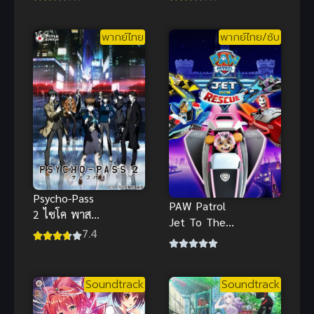
นัก รักนะ รู้ยัง
ไทย
ภาค 1
พากย์ไทย
พากย์ไทย/ซับ
Psycho-Pass
PAW Patrol
2 ไซโค พาส
Jet To The
ถอดรหัสล่า
7.4
Rescue
ภาค 2 (พากย์
เครื่องบินเจ็
ไทย)
ทมาช่วย
Soundtrack
Soundtrack
พากย์ไทยสนุก
จัด