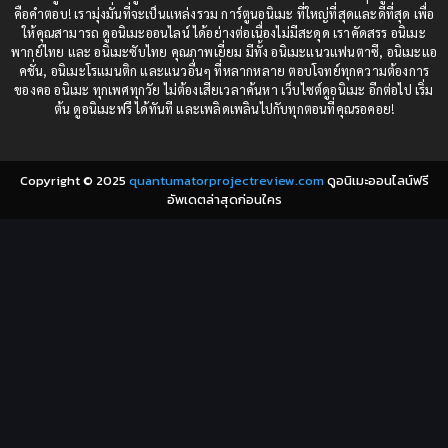
Comedy (ตลก)
(235)
คือคำตอบ! เรามุ่งมั่นที่จะเป็นแหล่งรวม การ์ตูนอนิเมะ ที่ใหญ่ที่สุดและดีที่สุด เพื่อ
1984
1983
ให้คุณสามารถ ดูอนิเมะออนไลน์ ได้อย่างต่อเนื่องไม่มีสะดุด เราคัดสรร อนิเมะ
Comedy (ตลก)
(85)
พากย์ไทย และ อนิเมะซับไทย คุณภาพเยี่ยม มีทั้ง อนิเมะแนวแฟนตาซี, อนิเมะแอ
1982
1981
คชั่น, อนิเมะโรแมนติก และแนวอื่นๆ ที่หลากหลาย ตอบโจทย์ทุกความต้องการ
ของคอ อนิเมะ ทุกเพศทุกวัย ไม่ต้องเสียเวลาค้นหา เว็บไซต์ดูอนิเมะ อีกต่อไป เริ่ม
1980
1979
Comic Book การ์ตูน
(1)
ต้น ดูอนิเมะฟรี ได้ทันที และเพลิดเพลินไปกับทุกตอนที่คุณรอคอย!
1977
1972
Coming of Age ก้าวพ้นวัย
(7)
Copyright © 2025
quantumatorprojectreview.com
ดูอนิเมะออนไลน์ฟรี
Coming-of-Age ก้าวผ่านวัย
(6)
อัพเดตล่าสุดก่อนใคร
Creampie (หลั่งใน)
(19)
Crime
(8)
Crime อาชญากรรม
(10)
Cultivation
(33)
Cyberpunk
(4)