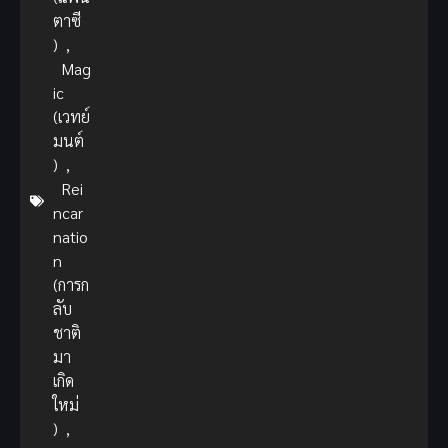
ตาซี
)
,
Mag
ic
(เวทย์
มนต์
)
,
Rei
ncar
natio
n
(การก
ลับ
ชาติ
มา
เกิด
ใหม่
)
,