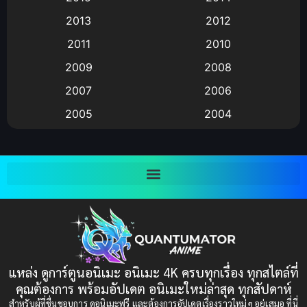
2013
2012
anime
(9)
2011
2010
Anime อนิเมะ
(112)
2009
2008
Big tits (นมใหญ่)
(19)
2007
2006
2005
2004
Bitch (ผู้หญิงร่าน)
(1)
2003
2002
Blackmail (ข่มขู่)
(1)
2001
2000
Blood
(1)
1999
1998
1997
1996
Bondage (ทาส)
(1)
1993
1992
boys love
(1)
1991
1990
แหล่ง ดูการ์ตูนอนิเมะ อนิเมะ 4K ครบทุกเรื่อง ทุกสไตล์ที่
Censored (เซ็นเซอร์)
1989
(19)
1988
คุณต้องการ พร้อมอัปเดต อนิเมะใหม่ล่าสุด ทุกสัปดาห์
1987
1985
สำหรับผู้ที่ชื่นชอบการ ดูอนิเมะฟรี และต้องการอัปเดตเรื่องราวใหม่ๆ อยู่เสมอ ที่นี่