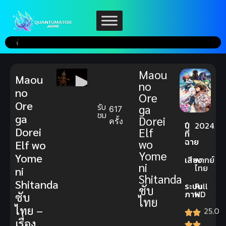
Maou
Maou
no
no
Ore
Ore
รับ
ga
617
ชม
ga
Dorei
ครั้ง
ปี
2024
Dorei
Elf
ที่
ฉาย
wo
Elf wo
Yome
Yome
เสียง
พากย์
ni
ไทย
ni
Shitanda
Shitanda
ระบบ
Full
ซับ
ภาพ
HD
ซับ
ไทย
ไทย –
25.0
เรื่อง