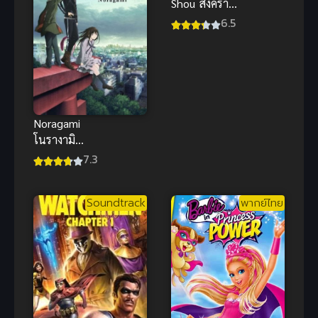
Shou สงคราม
แดนสนธยา
6.5
ภาค 2
Noragami
โนรางามิ
เทวดาขาจร
7.3
ภาค 1
Soundtrack
พากย์ไทย