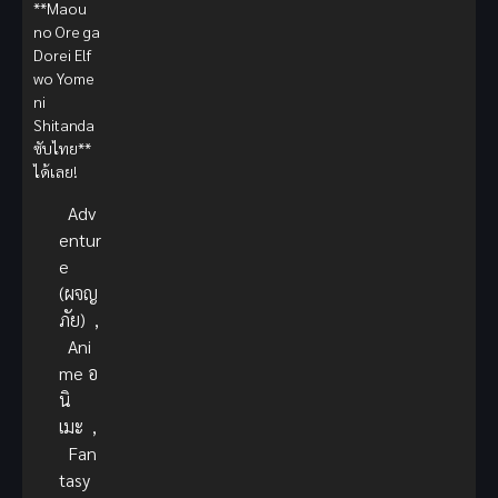
**Maou
no Ore ga
Dorei Elf
wo Yome
ni
Shitanda
ซับไทย**
ได้เลย!
Adv
entur
e
(ผจญ
ภัย)
,
Ani
me อ
นิ
เมะ
,
Fan
tasy