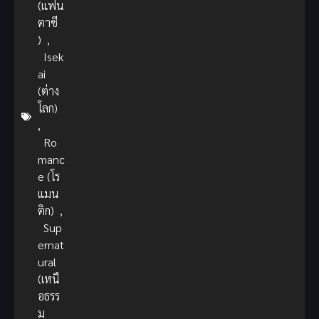
(แฟน
ตาซี
)
,
Isek
ai
(ต่าง
โลก)
,
Ro
manc
e (โร
แมน
ติก)
,
Sup
ernat
ural
(เหนื
อธรร
ม