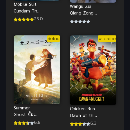
Mobile Suit
Wangu Zui
Gundam The
Qiang Zong
Witch from
25.0
(All Hail The
Mercury
Sect Leader)
Season 2
นิกายที่
ซับไทย
พากย์ไทย
แข็งแกร่งที่สุด
ตลอดกาล
Summer
Chicken Run
Ghost ซัมเม
Dawn of the
อร์โกสท์ พบ
6.8
Nugget ชิค
6.3
รักผีสาวใน
เก้น รัน วิ่ง สู้