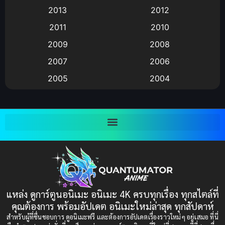
2013
2012
anime
(9)
2011
2010
Anime อนิเมะ
(112)
2009
2008
Big tits (นมใหญ่)
(19)
2007
2006
2005
2004
Bitch (ผู้หญิงร่าน)
(1)
2003
2002
Blackmail (ข่มขู่)
(1)
2001
2000
Blood
(1)
1999
1998
1997
1996
Bondage (ทาส)
(1)
1993
1992
boys love
(1)
1991
1990
แหล่ง ดูการ์ตูนอนิเมะ อนิเมะ 4K ครบทุกเรื่อง ทุกสไตล์ที่
Censored (เซ็นเซอร์)
1989
(19)
1988
คุณต้องการ พร้อมอัปเดต อนิเมะใหม่ล่าสุด ทุกสัปดาห์
1987
1985
สำหรับผู้ที่ชื่นชอบการ ดูอนิเมะฟรี และต้องการอัปเดตเรื่องราวใหม่ๆ อยู่เสมอ ที่นี่
Comedy (ตลก)
(85)