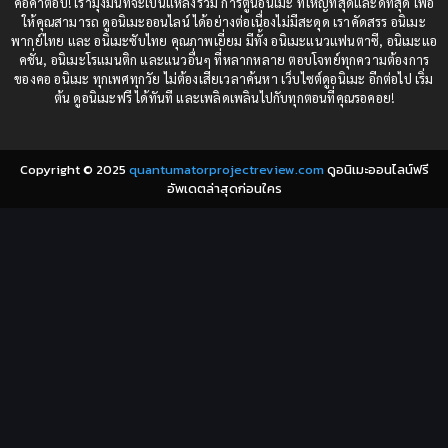
คือคำตอบ! เรามุ่งมั่นที่จะเป็นแหล่งรวม การ์ตูนอนิเมะ ที่ใหญ่ที่สุดและดีที่สุด เพื่อ
1984
1983
ให้คุณสามารถ ดูอนิเมะออนไลน์ ได้อย่างต่อเนื่องไม่มีสะดุด เราคัดสรร อนิเมะ
Comedy (ตลก)
(235)
พากย์ไทย และ อนิเมะซับไทย คุณภาพเยี่ยม มีทั้ง อนิเมะแนวแฟนตาซี, อนิเมะแอ
1982
1981
คชั่น, อนิเมะโรแมนติก และแนวอื่นๆ ที่หลากหลาย ตอบโจทย์ทุกความต้องการ
ของคอ อนิเมะ ทุกเพศทุกวัย ไม่ต้องเสียเวลาค้นหา เว็บไซต์ดูอนิเมะ อีกต่อไป เริ่ม
1980
1979
Comic Book การ์ตูน
(1)
ต้น ดูอนิเมะฟรี ได้ทันที และเพลิดเพลินไปกับทุกตอนที่คุณรอคอย!
1977
1972
Coming of Age ก้าวพ้นวัย
(7)
Copyright © 2025
quantumatorprojectreview.com
ดูอนิเมะออนไลน์ฟรี
Coming-of-Age ก้าวผ่านวัย
(6)
อัพเดตล่าสุดก่อนใคร
Creampie (หลั่งใน)
(19)
Crime
(8)
Crime อาชญากรรม
(10)
Cultivation
(33)
Cyberpunk
(4)