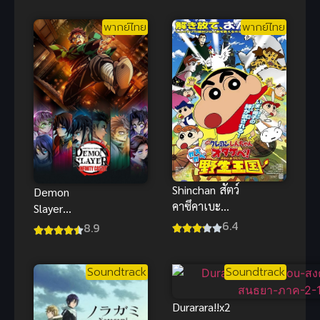
หน้าร้อน ซับ
กระต๊าก พากย์
ไทย
พากย์ไทย
พากย์ไทย
Shinchan สัตว์
Demon
คาซึคาเบะ
Slayer
ผจญภัย
6.4
Kimetsu No
8.9
อาณาจักรสัตว์
Yaiba Infinity
ชินจังพากย์
Castle
ไทยฮาจัดเต็ม
Soundtrack
Soundtrack
(2025) พากย์
ไทย
Durarara!!x2