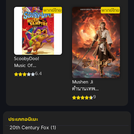
พากย์ไทยที่นี่
ไทย
พากย์ไทย
พากย์ไทย
ScoobyDoo!
Music Of
The Vampire
6.4
สคูบี้ดู มนต์
Mushen Ji
เพลงแวมไพร์
ตำนานเทพกู้
จักรวาล พากย์
9
ไทย
ประเภทอนิเมะ
20th Century Fox
(1)