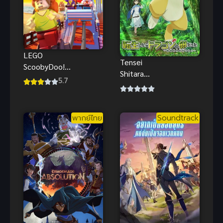
LEGO
Tensei
ScoobyDoo!
Shitara
Blowout
5.7
Dragon no
Beach Bash
Tamago
(2017) เลโก้
Datta พอได้
สคูบี้ดู พากย์
พากย์ไทย
Soundtrack
เกิดใหม่ก็กลาย
ไทย
เป็นไข่มังกร
ไปซะแล้ว (ซับ
ไทย)