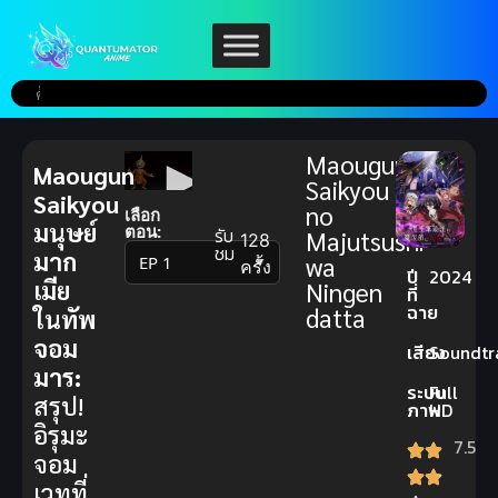
Maougun
Maougun
Saikyou
Saikyou
no
เลือก
มนุษย์
ตอน:
รับ
Majutsushi
128
ชม
มาก
wa
▼
ครั้ง
ปี
2024
เมีย
Ningen
ที่
ฉาย
datta
ในทัพ
จอม
เสียง
Soundtr
มาร:
ระบบ
Full
สรุป!
ภาพ
HD
อิรุมะ
7.5
จอม
เวทที่