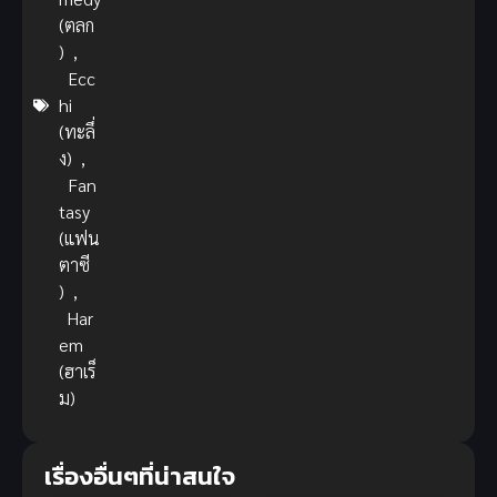
(ตลก
)
,
Ecc
hi
(ทะลึ่
ง)
,
Fan
tasy
(แฟน
ตาซี
)
,
Har
em
(ฮาเร็
ม)
เรื่องอื่นๆที่น่าสนใจ