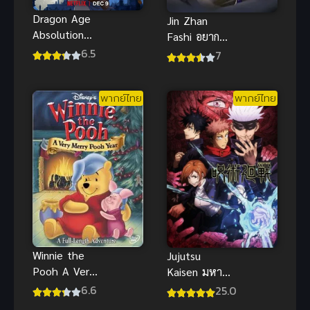
Dragon Age
Jin Zhan
Absolution
Fashi อยาก
ดราก้อน เอจ
6.5
เป็นยอดยุทธ์
7
พากย์ไทยดู
แต่ดันเป็น
ฟรีออนไลน์ที่
จอมเวทแทน
นี่จ้า
พากย์ไทย
พากย์ไทย
ภาค 1
Winnie the
Jujutsu
Pooh A Very
Kaisen มหา
Merry Pooh
เวทย์ผนึกมาร
6.6
25.0
Year (2002)
พากย์ไทย ซับ