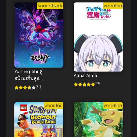
Soundtrack
พากย์ไทย
Yu Ling Shi ดู
Alma Alma
อนิเมะจีนสุด
25
มันส์ นักคุม
7.1
วิญญาณ ซับ
ไทย ยอดเยี่ยม
พากย์ไทย
พากย์ไทย
มากๆ