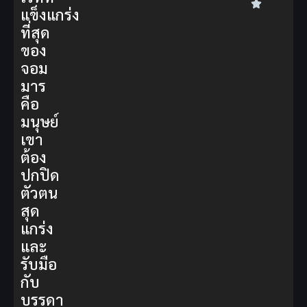
แข็งแกร่ง
ที่สุด
ของ
จอม
มาร
คือ
มนุษย์
เขา
ต้อง
ปกปิด
ตัวตน
สุด
แกร่ง
และ
รับมือ
กับ
บรรดา