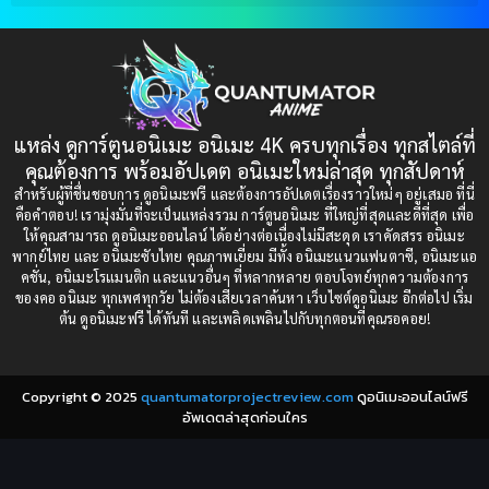
Blood
(1)
1999
1998
1997
1996
Bondage (ทาส)
(1)
1993
1992
boys love
(1)
1991
1990
แหล่ง ดูการ์ตูนอนิเมะ อนิเมะ 4K ครบทุกเรื่อง ทุกสไตล์ที่
Censored (เซ็นเซอร์)
1989
(19)
1988
คุณต้องการ พร้อมอัปเดต อนิเมะใหม่ล่าสุด ทุกสัปดาห์
1987
1985
สำหรับผู้ที่ชื่นชอบการ ดูอนิเมะฟรี และต้องการอัปเดตเรื่องราวใหม่ๆ อยู่เสมอ ที่นี่
Comedy (ตลก)
(235)
คือคำตอบ! เรามุ่งมั่นที่จะเป็นแหล่งรวม การ์ตูนอนิเมะ ที่ใหญ่ที่สุดและดีที่สุด เพื่อ
1984
1983
ให้คุณสามารถ ดูอนิเมะออนไลน์ ได้อย่างต่อเนื่องไม่มีสะดุด เราคัดสรร อนิเมะ
Comedy (ตลก)
(85)
พากย์ไทย และ อนิเมะซับไทย คุณภาพเยี่ยม มีทั้ง อนิเมะแนวแฟนตาซี, อนิเมะแอ
1982
1981
คชั่น, อนิเมะโรแมนติก และแนวอื่นๆ ที่หลากหลาย ตอบโจทย์ทุกความต้องการ
ของคอ อนิเมะ ทุกเพศทุกวัย ไม่ต้องเสียเวลาค้นหา เว็บไซต์ดูอนิเมะ อีกต่อไป เริ่ม
1980
1979
Comic Book การ์ตูน
(1)
ต้น ดูอนิเมะฟรี ได้ทันที และเพลิดเพลินไปกับทุกตอนที่คุณรอคอย!
1977
1972
Coming of Age ก้าวพ้นวัย
(7)
Copyright © 2025
quantumatorprojectreview.com
ดูอนิเมะออนไลน์ฟรี
Coming-of-Age ก้าวผ่านวัย
(6)
อัพเดตล่าสุดก่อนใคร
Creampie (หลั่งใน)
(19)