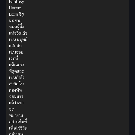
Fantasy
Harem
Ecchi
อิรุ
มะ
ชาย
หนุ่มผู้ซึ่ง
แท้จริงแล้ว
เป็น
มนุษย์
แต่กลับ
เป็นจอม
เวทที่
แข็งแกร่ง
ที่สุดและ
เป็นกำลัง
สำคัญใน
กองทัพ
จอมมาร
แม้ว่าเขา
จะ
พยายาม
อย่างเต็มที่
เพื่อใช้ชีวิต
อย่างสงบ