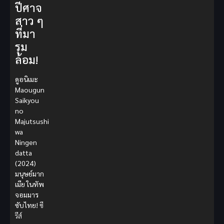
ปีศาจ
สาว ๆ
ที่มา
รุม
ล้อม!
ดูอนิเมะ
Maougun
Saikyou
no
Majutsushi
wa
Ningen
datta
(2024)
มนุษย์มาก
เมีย ในทัพ
จอมมาร
ซับไทย!
ซี
รีส์