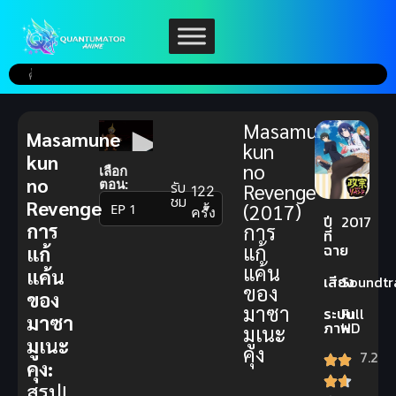
Masamune-
Masamune
kun
kun
no
เลือก
no
ตอน:
รับ
Revenge
122
ชม
Revenge
(2017)
▼
ครั้ง
ปี
2017
การ
การ
ที่
แก้
ฉาย
แก้
แค้น
แค้น
เสียง
Soundtr
ของ
ของ
มาซา
ระบบ
Full
มาซา
ภาพ
HD
มูเนะ
มูเนะ
คุง
7.2
คุง:
สรุป!