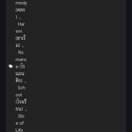
medy
(ตลก
)
,
Har
em
(ฮาเร็
ม)
,
Ro
manc
e (โร
แมน
ติก)
,
Sch
ool
(โรงเรี
ยน)
,
Slic
e of
Life