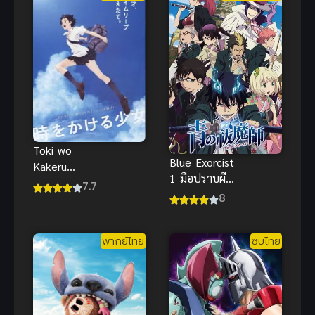
SP พากย์ไทย
Toki wo
Blue Exorcist
Kakeru
1 มือปราบผี
Shoujo กระ
7.7
พันธุ์ซาตาน
8
โดดจั้มพ์ทะลุ
ข้ามเวลา
พากย์ไทย
พากย์ไทย
ซับไทย