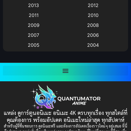
2013
2012
anime
(9)
2011
2010
Anime อนิเมะ
(112)
2009
2008
Big tits (นมใหญ่)
(19)
2007
2006
2005
2004
Bitch (ผู้หญิงร่าน)
(1)
2003
2002
Blackmail (ข่มขู่)
(1)
2001
2000
Blood
(1)
1999
1998
1997
1996
Bondage (ทาส)
(1)
1993
1992
boys love
(1)
1991
1990
แหล่ง ดูการ์ตูนอนิเมะ อนิเมะ 4K ครบทุกเรื่อง ทุกสไตล์ที่
Censored (เซ็นเซอร์)
1989
(19)
1988
คุณต้องการ พร้อมอัปเดต อนิเมะใหม่ล่าสุด ทุกสัปดาห์
1987
1985
สำหรับผู้ที่ชื่นชอบการ ดูอนิเมะฟรี และต้องการอัปเดตเรื่องราวใหม่ๆ อยู่เสมอ ที่นี่
Comedy (ตลก)
(235)