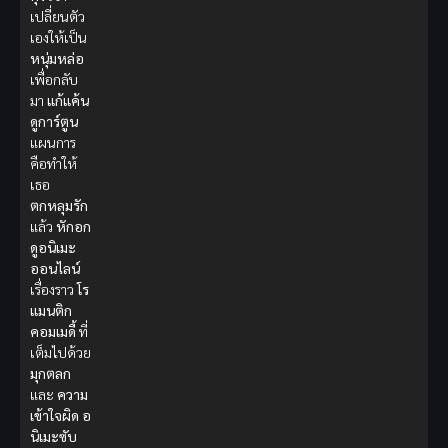
เปลี่ยนตัว
เองให้เป็น
หนุ่มหล่อ
เพื่อกลับ
มา
แก้แค้น
ดูการ์ตูน
แผนการ
คือทำให้
เธอ
ตกหลุมรัก
แล้ว
หักอก
ดูอนิเมะ
ออนไลน์
เรื่องราว
โร
แมนติก
คอมเมดี้
ที่
เต็มไปด้วย
มุกตลก
และ
ความ
เข้าใจผิด
อ
นิเมะซับ