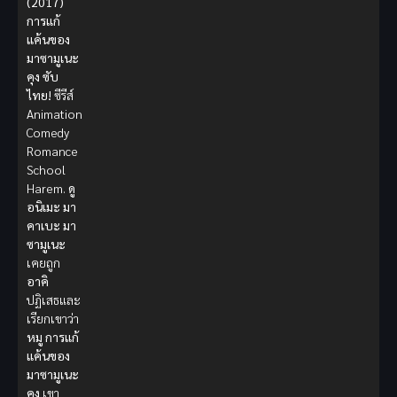
(2017)
การแก้
แค้นของ
มาซามูเนะ
คุง ซับ
ไทย!
ซีรีส์
Animation
Comedy
Romance
School
Harem.
ดู
อนิเมะ
มา
คาเบะ มา
ซามูเนะ
เคยถูก
อาคิ
ปฏิเสธและ
เรียกเขาว่า
หมู
การแก้
แค้นของ
มาซามูเนะ
คุง
เขา