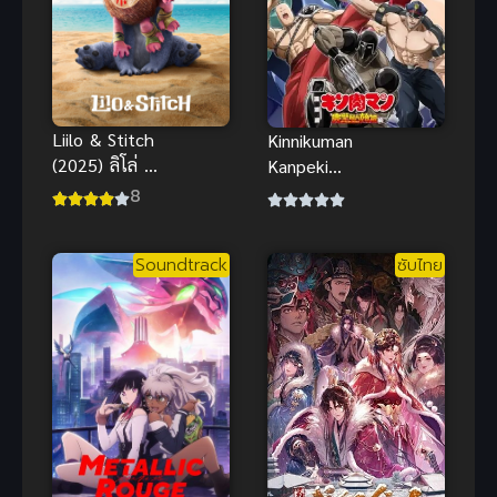
Liilo & Stitch
Kinnikuman
(2025) ลิโล่ &
Kanpeki
สติทช์
Chоujin
8
Shiso-hen
Season 2 คิน
Soundtrack
ซับไทย
นิคุแมน
บรรพบุรุษยอด
มนุษย์ผู้
สมบูรณ์แบบ
ภาค 2