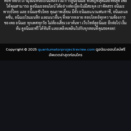
คือคำตอบ! เรามุ่งมั่นที่จะเป็นแหล่งรวม การ์ตูนอนิเมะ ที่ใหญ่ที่สุดและดีที่สุด เพื่อ
1984
1983
ให้คุณสามารถ ดูอนิเมะออนไลน์ ได้อย่างต่อเนื่องไม่มีสะดุด เราคัดสรร อนิเมะ
Comedy (ตลก)
(85)
พากย์ไทย และ อนิเมะซับไทย คุณภาพเยี่ยม มีทั้ง อนิเมะแนวแฟนตาซี, อนิเมะแอ
1982
1981
คชั่น, อนิเมะโรแมนติก และแนวอื่นๆ ที่หลากหลาย ตอบโจทย์ทุกความต้องการ
ของคอ อนิเมะ ทุกเพศทุกวัย ไม่ต้องเสียเวลาค้นหา เว็บไซต์ดูอนิเมะ อีกต่อไป เริ่ม
1980
1979
Comic Book การ์ตูน
(1)
ต้น ดูอนิเมะฟรี ได้ทันที และเพลิดเพลินไปกับทุกตอนที่คุณรอคอย!
1977
1972
Coming of Age ก้าวพ้นวัย
(7)
Copyright © 2025
quantumatorprojectreview.com
ดูอนิเมะออนไลน์ฟรี
Coming-of-Age ก้าวผ่านวัย
(6)
อัพเดตล่าสุดก่อนใคร
Creampie (หลั่งใน)
(19)
Crime
(8)
Crime อาชญากรรม
(10)
Cultivation
(33)
Cyberpunk
(4)