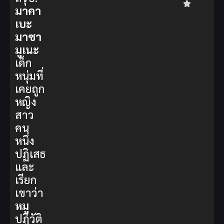
มาคา
เบะ
มาซา
มูเนะ
เด็ก
หนุ่มที่
เคยถูก
หญิง
สาว
คน
หนึ่ง
ปฏิเสธ
และ
เรียก
เขาว่า
หมู
ปฏิวัติ