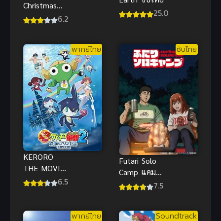
Christmas
25.0
Carol (2022)
6.2
สครูจ พากย์
ไทยดูฟรีที่นี่จ้า
พากย์ไทย
ซับไทย
KERORO
Futari Solo
THE MOVIE
Camp แคมป์
2 เคโรโระ
6.5
โซโล่กับสอง
7.5
เดอะมูฟวี่ 2
เรา
องค์หญิงแห่ง
ท้องทะเลลึก +
พากย์ไทย
Soundtrack