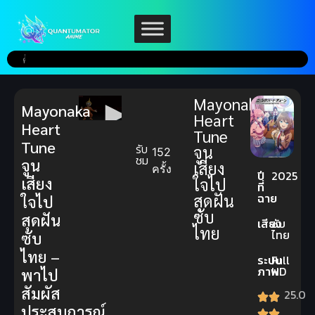
Mayonaka
Mayonaka
Heart
Heart
Tune
Tune
รับ
จูน
152
ชม
จูน
เสียง
ครั้ง
ปี
2025
เสียง
ใจไป
ที่
สุดฝัน
ฉาย
ใจไป
ซับ
สุดฝัน
เสียง
ซับ
ไทย
ไทย
ซับ
ไทย –
ระบบ
Full
ภาพ
HD
พาไป
สัมผัส
25.0
ประสบการณ์