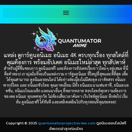
Blackmail (ข่มขู่)
(1)
2001
2000
Blood
(1)
1999
1998
1997
1996
Bondage (ทาส)
(1)
1993
1992
boys love
(1)
1991
1990
แหล่ง ดูการ์ตูนอนิเมะ อนิเมะ 4K ครบทุกเรื่อง ทุกสไตล์ที่
Censored (เซ็นเซอร์)
1989
(19)
1988
คุณต้องการ พร้อมอัปเดต อนิเมะใหม่ล่าสุด ทุกสัปดาห์
1987
1985
สำหรับผู้ที่ชื่นชอบการ ดูอนิเมะฟรี และต้องการอัปเดตเรื่องราวใหม่ๆ อยู่เสมอ ที่นี่
Comedy (ตลก)
(235)
คือคำตอบ! เรามุ่งมั่นที่จะเป็นแหล่งรวม การ์ตูนอนิเมะ ที่ใหญ่ที่สุดและดีที่สุด เพื่อ
1984
1983
ให้คุณสามารถ ดูอนิเมะออนไลน์ ได้อย่างต่อเนื่องไม่มีสะดุด เราคัดสรร อนิเมะ
Comedy (ตลก)
(85)
พากย์ไทย และ อนิเมะซับไทย คุณภาพเยี่ยม มีทั้ง อนิเมะแนวแฟนตาซี, อนิเมะแอ
1982
1981
คชั่น, อนิเมะโรแมนติก และแนวอื่นๆ ที่หลากหลาย ตอบโจทย์ทุกความต้องการ
ของคอ อนิเมะ ทุกเพศทุกวัย ไม่ต้องเสียเวลาค้นหา เว็บไซต์ดูอนิเมะ อีกต่อไป เริ่ม
1980
1979
Comic Book การ์ตูน
(1)
ต้น ดูอนิเมะฟรี ได้ทันที และเพลิดเพลินไปกับทุกตอนที่คุณรอคอย!
1977
1972
Coming of Age ก้าวพ้นวัย
(7)
Copyright © 2025
quantumatorprojectreview.com
ดูอนิเมะออนไลน์ฟรี
Coming-of-Age ก้าวผ่านวัย
(6)
อัพเดตล่าสุดก่อนใคร