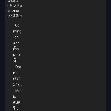
ได้อะไร
กลับไปคิด
ต่อเยอะ
เลยทีเดียว
Co
ming
-of-
Age
ก้าว
ผ่าน
วัย
,
Dra
ma
(ดรา
ม่า)
,
Mus
ic
ดนต
รี
,