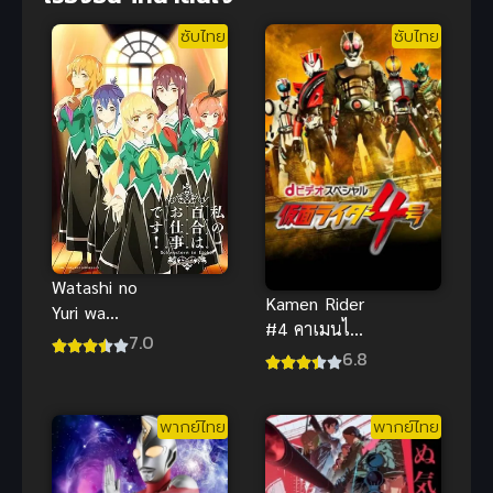
ซับไทย
ซับไทย
Watashi no
Kamen Rider
Yuri wa
#4 คาเมนไร
Oshigoto
7.0
เดอร์
6.8
Desu! ลิลี่ผลิ
หมายเลข 4
บานเพราะ
ซับไทย
เป็นงานหรอก
พากย์ไทย
พากย์ไทย
นะคะ!