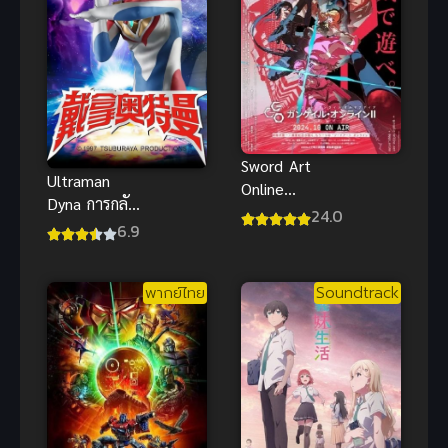
Sword Art
Ultraman
Online
Dyna การกลับ
Alternative
24.0
มาของฮาเนจิ
6.9
Gun Gale
โร่ อุลตร้า
Online II ซับ
แมนไดน่า
ไทย
พากย์ไทย
Soundtrack
พากย์ไทยดู
เพลิน