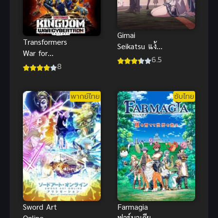
Gimai
Transformers
Seikatsu แง้ม
War for
หัวใจยัยน้อง
6.5
Cybertron
8
สาวจำเป็น
Kingdom
สงครามไซ
พากย์ไทย
ซับไทย
เบอร์ทรอน
Farmagia
Sword Art
ฟาร์มาเกีย
Online