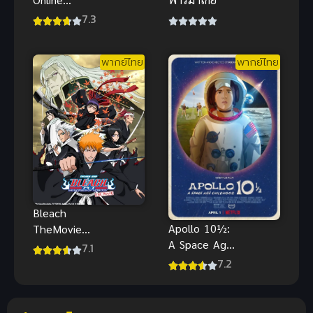
Alicization
7.3
War of
Underworld
พากย์ไทย
พากย์ไทย
ภาค 1 (2019)
Bleach
Apollo 10½:
TheMovie
A Space Age
บลีช เทพ
7.1
Childhood วัย
มรณะ เดอะ
7.2
เด็กยุคอวกาศ
มูฟวี่ 1 ความ
พากย์ไทย
ทรงจำแห่งผู้ไร้
ตัวตน พากย์