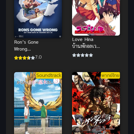
Love Hina
Ron’s Gone
บ้านพักอลเวง
Wrong
Love Hina
(2021) รอน
7.0
บ้านพักอลเวง
หุ่นเพี้ยน
เพื่อนรัก
Soundtrack
พากย์ไทย
พากย์ไทย ดู
ฟรีทุกตอน