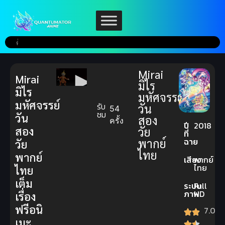
Mirai
Mirai
มิไร
มิไร
มหัศจรรย์
มหัศจรรย์
รับ
วัน
54
ชม
วัน
สอง
ครั้ง
ปี
2018
สอง
วัย
ที่
ฉาย
พากย์
วัย
ไทย
พากย์
เสียง
พากย์
ไทย
ไทย
เต็ม
ระบบ
Full
ภาพ
HD
เรื่อง
ฟรีอนิ
7.0
เมะ