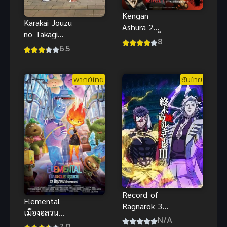
Kengan
Karakai Jouzu
Ashura 2
no Takagi
(2023) กำปั้น
8
san 3 แกล้ง
6.5
อสูร โทคิตะ
นัก รักนะ รู้ยัง
ภาค 2
ภาค 3
พากย์ไทย
ซับไทย
Record of
Elemental
Ragnarok 3
เมืองอลวน
มหาศึกคนชน
N/A
พากย์ไทย
7.0