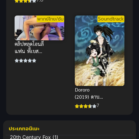
เทพ ซีซัน 3
แอนิเมชันโร
แมนติก
พากย์ไทย/ซับ
Soundtrack
แฟนตาซีสุด
ตระการตา
คลิปหลุดโอนลี่
แฟน พี่เบส
จัดหนักสาว
สวย กระแทก
เน้นๆ น้ำเยิ้ม
สุดฟิน
Dororo
(2019) ดาบ
ล่าพญามาร
7
โดโรโระ
ประเภทอนิเมะ
20th Century Fox
(1)