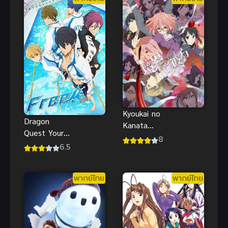
Kyoukai no
Dragon
Kanata
Quest Your
(2013) อีก
8
Story ดราก้อน
6.5
ฟากฝั่งของ
เควสท์ ชี้ชะตา
เขตแดน
(2019) พากย์
พากย์ไทย
พากย์ไทย
ไทย