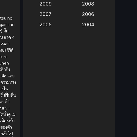
2009
2008
Big tits (นมใหญ่)
(19)
2007
2006
atsu no
igami no
2005
2004
Bitch (ผู้หญิงร่าน)
(1)
) ศึก
2003
2002
ิน ภาค 4
Blackmail (ข่มขู่)
(1)
งเหล่า
2001
2000
ทย!
ซีรีส์
Blood
(1)
1999
1998
ture
ounen
1997
1996
Bondage (ทาส)
(1)
ะลึกถึง
อดัส
และ
1993
1992
่อความทรง
boys love
(1)
1991
1990
เบธใน
ิ่มฟื้นคืน
Censored (เซ็นเซอร์)
1989
(19)
1988
เผย
คำ
1987
1985
นกว่า
Comedy (ตลก)
(235)
ดทั้งคู่ เม
1984
1983
เผชิญหน้า
Comedy (ตลก)
(85)
ดของตัว
1982
1981
งกลับไป