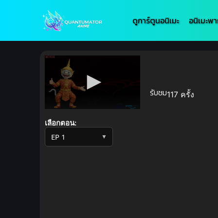
ดูการ์ตูนอนิเมะ
อนิเมะพา
รับชม
117 ครั้ง
Volume
90%
เลือกตอน:
▼