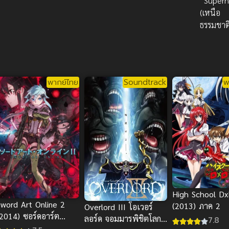
Supern
(เหนือ
ธรรมชาต
พากย์ไทย
Soundtrack
พ
High School D
Sword Art Online 2
(2013) ภาค 2
Overlord III โอเวอร์
(2014) ซอร์ดอาร์ต
ลอร์ด จอมมารพิชิตโลก
7.8
ออนไลน์ ภาค 2