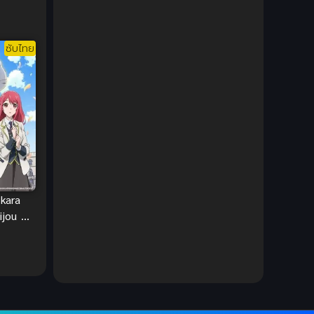
Ecchi (ทะลึ่ง)
(25)
ซับไทย
Economy
(1)
Emotional ซึ้งกินใจ
(2)
Family
(13)
Family ครอบครัว
(37)
Fantasy (แฟนตาซี)
(109)
 kara
ijou wa
Fantasy (แฟนตาซี)
(395)
n de
Fantasy จินตนาการ
(93)
Feel Good ฟีลกู้ด
(5)
Football
(2)