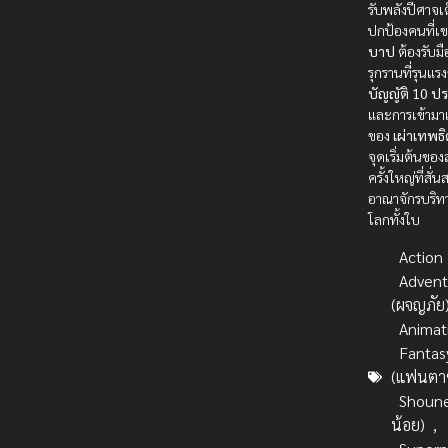
รับพลังปีศาจเต
ปกป้องคนที่เข
บาป
ต้องรับมื
รุกรานที่รุนแร
บัญญัติ 10 ป
และการเข้าม
ของ
เผ่าเทพธิ
จุดเริ่มต้นขอ
ครั้งใหญ่ที่สั่
อาณาจักรบริท
โลกทั้งใบ
Action บ
Advent
(ผจญภัย
Animat
Fantas
(แฟนตาซ
Shoune
น้อย)
,