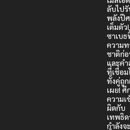
ลับไปรั
พลังปี
เต็มตัว!
ซาเบธฟ
ความท
ชาติก่
และคำ
ที่เชื่อ
ทั้งคู่ถู
เผย! ศึ
ความเข
ผิดกับ
เทพธิด
กำลังจะ