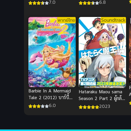
แฟนเช่า ภาค 3
เกอร์ การเดินทางสู่
6.8
7.0
อนาคตพากย์ฮา
พากย์ไทย
Soundtrack
Barbie In A Mermaid
Hataraku Maou sama
A
Tale 2 (2012) บาร์บี้
Season 2 Part 2 ผู้กล้า
ซ
เงือกน้อยผู้น่ารัก 2 พากย์
ซึนซ่าส์กับจอมมารสู้ชีวิต
6.0
2023
ไทย
ภาค 2 พาร์ท 2