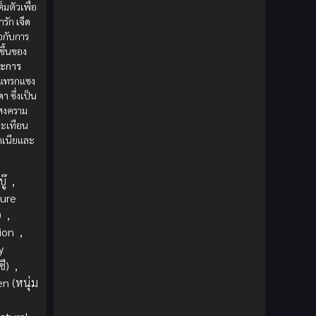
1980
1979
Comic Book การ์ตูน
(1)
็มตัวเพื่อ
ารัก
เจ็ด
1977
1972
อกับการ
Coming of Age ก้าวพ้นวัย
(7)
งขึ้นของ
ระการ
Coming-of-Age ก้าวผ่านวัย
(6)
าแทรกแซง
ดา
ซึ่งเป็น
Creampie (หลั่งใน)
(19)
งสงคราม
นสะเทือน
Crime
(8)
าเนียและ
Crime อาชญากรรม
(10)
ู๊
,
ure
Cultivation
(33)
)
,
ion
,
Cyberpunk
(4)
y
ี)
,
Dark Fantasy
(25)
n (หนุ่ม
Dark Fantasy ดาร์กแฟนตาซี
(1)