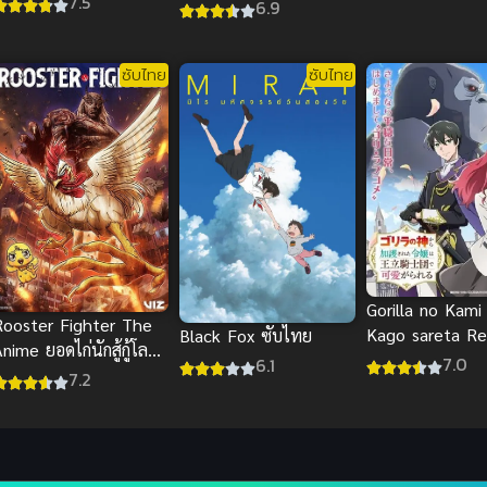
7.5
ภาค 3
6.9
ซับไทย
ซับไทย
Gorilla no Kami
Rooster Fighter The
Kago sareta Re
Black Fox ซับไทย
nime ยอดไก่นักสู้กู้โลก
Ouritsu Kishida
7.0
6.1
ับไทย ดูฟรีตอนล่าสุด
7.2
Kawaigarareru