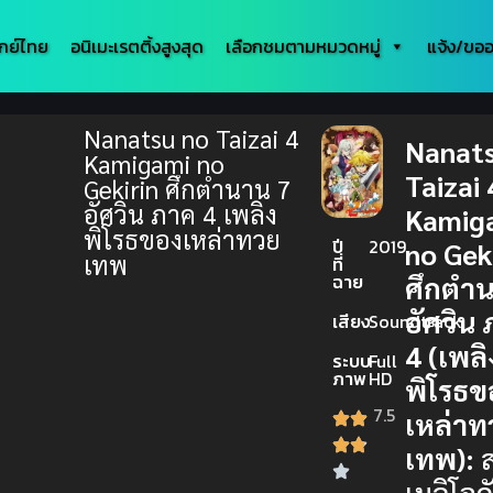
กย์ไทย
อนิเมะเรตติ้งสูงสุด
เลือกชมตามหมวดหมู่
แจ้ง/ขออ
Nanatsu no Taizai 4
Nanats
Kamigami no
Taizai 
Gekirin ศึกตำนาน 7
อัศวิน ภาค 4 เพลิง
Kamig
พิโรธของเหล่าทวย
ปี
2019
no Gek
เทพ
ที่
ฉาย
ศึกตำน
อัศวิน
เสียง
Soundtrack
4 (เพลิ
ระบบ
Full
ภาพ
HD
พิโรธข
7.5
เหล่าท
เทพ):
ส
เมลิโอด