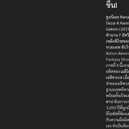
ขึ้น!
ดูอนิเมะ Nan
Taizai 4: Kam
Gekirin (2019
ตำนาน 7 อัศว
เพลิงพิโรธขอ
ทวยเทพ ซับไ
Action Adven
Fantasy Sh
ภาคที่ 4 นี้เจา
อดีตของ
เมลิโ
เอลิซาเบธ
เมื
จำของเอลิซา
ฐานะเทพธิดาเร
พร้อมทั้งเปิด
สาป
อันยาวนา
3,000 ปีที่ผูกมั
ลิโอดัสที่ต้อง
กับความมืดมิ
เอง จำเป็นต้อ