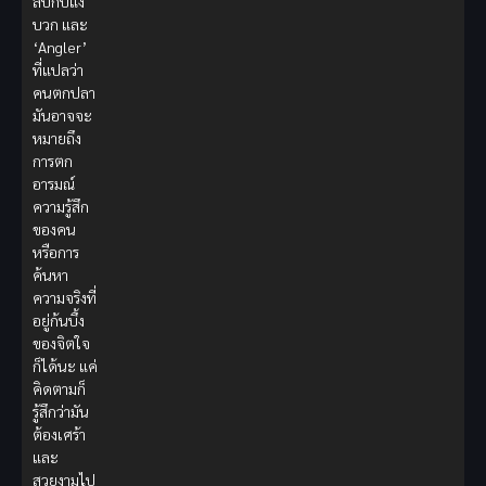
ลบกับแง่
บวก และ
‘Angler’
ที่แปลว่า
คนตกปลา
มันอาจจะ
หมายถึง
การตก
อารมณ์
ความรู้สึก
ของคน
หรือการ
ค้นหา
ความจริงที่
อยู่ก้นบึ้ง
ของจิตใจ
ก็ได้นะ แค่
คิดตามก็
รู้สึกว่ามัน
ต้องเศร้า
และ
สวยงามไป