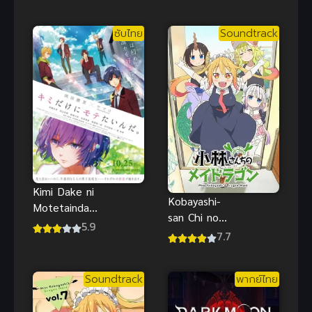
Academia
(The Movie)
Illegals มาย
ซับไทย
Soundtrack
ฮีโร่ อคาเด
เมีย: วิจิลันเต
Kimi Dake ni
Kobayashi-
Motetainda
san Chi no
ไอดอลหนุ่ม
5.9
Maid Dragon
7.7
หัวใจว้าวุ่น ซับ
น้องเมดมังกร
ไทย
ของคุณโคบา
Soundtrack
พากย์ไทย
ยาชิ