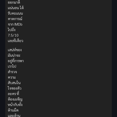
ออกมาดี
แน่นอน ได้
รับคะแนน
คาดการณ์
จาก IMDb
ไปถึง
7.5/10
เลยทีเดียว
เสน่ห์ของ
มันน่าจะ
อยู่ที่การพา
เราไป
สำรวจ
ความ
สับสนใน
ใจของตัว
ละคร ที่
ต้องเผชิญ
หน้ากับทั้ง
ด้านมืด
และด้าน