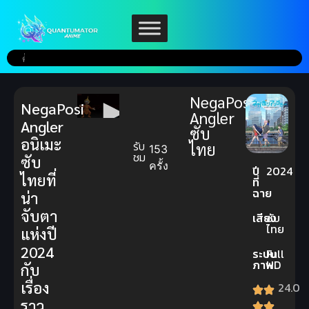
NegaPosi
NegaPosi
Angler
Angler
ซับ
อนิเมะ
รับ
ไทย
153
ชม
ซับ
ครั้ง
ปี
2024
ไทยที่
ที่
ฉาย
น่า
จับตา
เสียง
ซับ
ไทย
แห่งปี
2024
ระบบ
Full
ภาพ
HD
กับ
เรื่อง
24.0
ราว