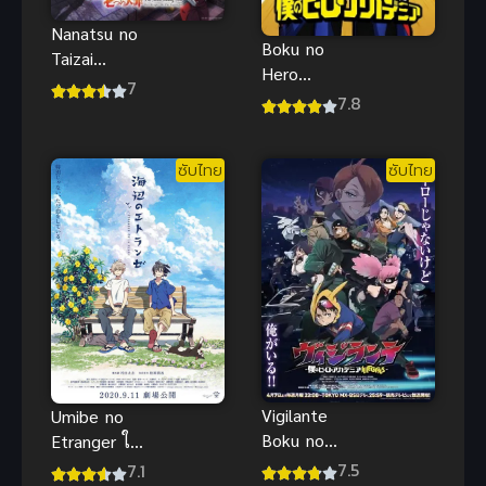
Nanatsu no
Boku no
Taizai
Hero
Mokushiroku
7
Academia
7.8
no Yonkishi 2
(2016) มาย
(2024) กาล
ฮีโร่ อคาเดเมีย
วิบัติ 4 อัศวิน
ซับไทย
ซับไทย
ภาค 1
ภาค 2
Vigilante
Umibe no
Boku no
Etranger ให้
Hero
ทะเลโอบใจ
7.5
7.1