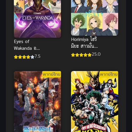
Horimiya โฮริ
Eyes of
มิยะ สาวมั่น
Wakanda อาย
กับนายมืดมน
25.0
ส์ออฟวาคาน
7.5
ซับไทย
ด้า
พากย์ไทย
พากย์ไทย