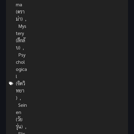
ma
(ดรา
ม่า)
,
Mys
tery
(ลึกลั
บ)
,
Psy
chol
ogica
l
(จิตวิ
ทยา
)
,
Sein
en
(วัย
รุ่น)
,
Slic