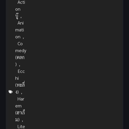
Acti
on
บู๊
,
Ani
mati
on
,
Co
medy
(ตลก
)
,
Ecc
hi
(ทะลึ่
ง)
,
Har
em
(ฮาเร็
ม)
,
Lite