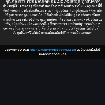
คุณต้องการ พร้อมอัปเดต อนิเมะใหม่ล่าสุด ทุกสัปดาห์
1987
1985
สำหรับผู้ที่ชื่นชอบการ ดูอนิเมะฟรี และต้องการอัปเดตเรื่องราวใหม่ๆ อยู่เสมอ ที่นี่
Comedy (ตลก)
(235)
คือคำตอบ! เรามุ่งมั่นที่จะเป็นแหล่งรวม การ์ตูนอนิเมะ ที่ใหญ่ที่สุดและดีที่สุด เพื่อ
1984
1983
ให้คุณสามารถ ดูอนิเมะออนไลน์ ได้อย่างต่อเนื่องไม่มีสะดุด เราคัดสรร อนิเมะ
Comedy (ตลก)
(85)
พากย์ไทย และ อนิเมะซับไทย คุณภาพเยี่ยม มีทั้ง อนิเมะแนวแฟนตาซี, อนิเมะแอ
1982
1981
คชั่น, อนิเมะโรแมนติก และแนวอื่นๆ ที่หลากหลาย ตอบโจทย์ทุกความต้องการ
ของคอ อนิเมะ ทุกเพศทุกวัย ไม่ต้องเสียเวลาค้นหา เว็บไซต์ดูอนิเมะ อีกต่อไป เริ่ม
1980
1979
Comic Book การ์ตูน
(1)
ต้น ดูอนิเมะฟรี ได้ทันที และเพลิดเพลินไปกับทุกตอนที่คุณรอคอย!
1977
1972
Coming of Age ก้าวพ้นวัย
(7)
Copyright © 2025
quantumatorprojectreview.com
ดูอนิเมะออนไลน์ฟรี
Coming-of-Age ก้าวผ่านวัย
(6)
อัพเดตล่าสุดก่อนใคร
Creampie (หลั่งใน)
(19)
Crime
(8)
Crime อาชญากรรม
(10)
Cultivation
(33)
Cyberpunk
(4)