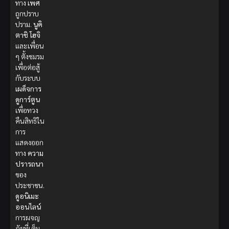
ทาง
เพศ
ถูกปราบ
ปราม.
นูคิ
ตาชิ
โฮจิ
และเพื่อน
ๆ ตั้งชมรม
เพื่อต่อสู้
กับระบบ
เผด็จการ
ดูการ์ตูน
เพื่อทวง
คืนสิทธิใน
การ
แสดงออก
ทาง
ความ
ปรารถนา
ของ
ประชาชน.
ดูอนิเมะ
ออนไลน์
การผจญ
ภัยที่เต็ม