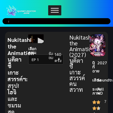
Nukitashi
Nukitashi
the
the
Animation
เลือก
Animation
ตอน:
รับ
(2027)
140
ชม
นูคิตา
นูคิตา
▼
ครั้ง
ปี
2027
ชิ
ชิ
ที่
ฉาย
เกาะ
เกาะ
สวรรค์
สวรรค์ฯ:
เสียง
Soundtr
คน
สรุป!
สวาท
ระบบ
Full
โฮจิ
ภาพ
HD
และ
7
ชมรม
สุด