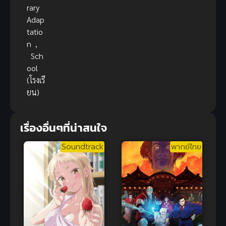
rary
Adap
tatio
n
,
Sch
ool
(โรงเรี
ยน)
เรื่องอื่นๆที่น่าสนใจ
Soundtrack
พากย์ไทย