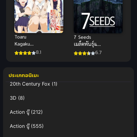
Toaru
7 Seeds
Kagaku
เมล็ดพันธุ์แห่ง
Railgun S เรล
ความรอด (ซับ
8.1
6.7
กัน แฟ้มลับ
ไทย)
ภาค 2 พากย์
ไทย
ประเภทอนิเมะ
20th Century Fox
(1)
3D
(8)
Action บู๊
(212)
Action บู๊
(555)