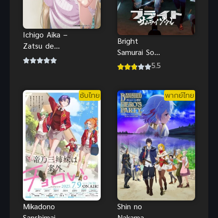
Ichigo Aika –
Bright
Zatsu de
Samurai Soul
Namaiki na
ไบรท์ จิต
5.5
Imouto to H-
วิญญาณ
Anime ซับ
ซามูไร
ไทย Big tits
ซับไทย
พากย์ไทย
Mikadono
Shin no
Sanshimai wa
Nakama