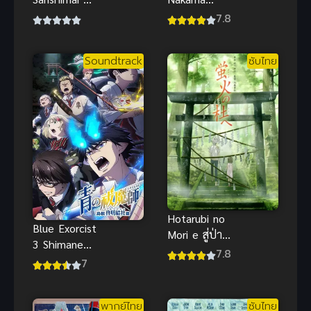
Angai,
(2021) ผม
7.8
Choroi. สาม
โดนกลุ่มผู้กล้า
สาวสุดเท่มิคา
ขับไสฯ ภาค 1
Soundtrack
ซับไทย
โดโนะดันโก๊ะ
เกินคาด
Hotarubi no
Blue Exorcist
Mori e สู่ป่า
3 Shimane
แห่งแสง
7.8
Illuminati
7
หิ่งห้อย
Saga มือปราบ
(Movie) ซับ
ผีพันธุ์ซาตาน
ไทย
พากย์ไทย
ซับไทย
ภาค 3