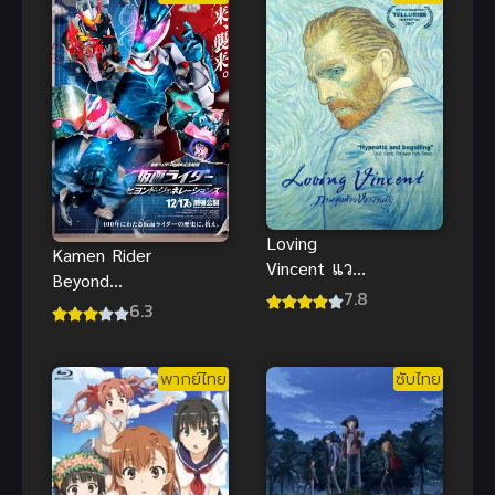
Loving
Kamen Rider
Vincent แวน
Beyond
โก๊ะ ภาพ
7.8
Generations
6.3
สุดท้ายของ
(2021) พากย์
แวนโก๊ะ ซับ
ไทยดูฟรีออน
ไทย
พากย์ไทย
ซับไทย
ไลน์
แอนิเมชันสวย
สุด