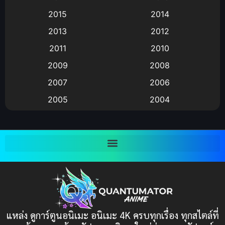
Animation แอนิเมชัน
(19)
2015
2014
2013
2012
anime
(9)
2011
2010
Anime อนิเมะ
(112)
2009
2008
Big tits (นมใหญ่)
(19)
2007
2006
2005
2004
Bitch (ผู้หญิงร่าน)
(1)
2003
2002
Blackmail (ข่มขู่)
(1)
2001
2000
Blood
(1)
1999
1998
1997
1996
Bondage (ทาส)
(1)
1993
1992
boys love
(1)
1991
1990
แหล่ง ดูการ์ตูนอนิเมะ อนิเมะ 4K ครบทุกเรื่อง ทุกสไตล์ที่
Censored (เซ็นเซอร์)
1989
(19)
1988