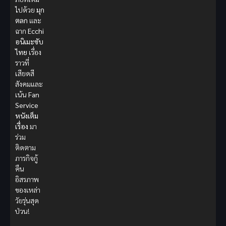
ไปด้วย
มุก
ตลก
และ
ฉาก
Ecchi
อนิเมะซับ
ไทย
เรื่อง
ราวที่
เสียดสี
สังคมและ
เน้น
Fan
Service
หนังเต็ม
เรื่อง
มา
ร่วม
ติดตาม
ภารกิจกู้
คืน
อิสรภาพ
ของเหล่า
วัยรุ่นสุด
ป่วน!