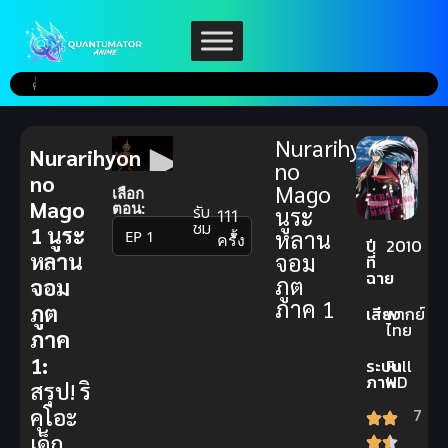
Nurarihyon
Nurarihyon
no
no
Mago
เลือก
Mago
ตอน:
รับ
นูระ
111
ชม
1
นูระ
หลาน
▼
ครั้ง
ปี
2010
หลาน
จอม
ที่
ฉาย
ภูต
จอม
ภาค 1
ภูต
เสียง
พากย์
ไทย
ภาค
1:
ระบบ
Full
ภาพ
HD
สรุป! ริ
คุโอะ
7
เด็ก