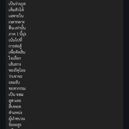
เป็นร่างภูต
เต็มตัวได้
เฉพาะใน
เวลากลาง
คืน
เท่านั้น
ภาค 1 นี้มุ่ง
เน้นไปที่
การต่อสู้
เพื่อตัดสิน
ใจเลือก
เส้นทาง
ของริคุโอะ
ว่าเขาจะ
ยอมรับ
ชะตากรรม
เป็น
จอม
ภูต
และ
สืบทอด
ตำแหน่ง
ผู้นำขบวน
ร้อยอสูร