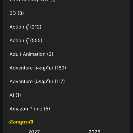
to Tomo ni
Suzu no
ไปต่างโลกก็
Shizuku
3D
(8)
ต้องไปกับสมา
Movie
ร์ทโฟนสิ
Action บู๊
(212)
Action บู๊
(555)
Adult Animation
(2)
Adventure (ผจญภัย)
(189)
Adventure (ผจญภัย)
(117)
AI
(1)
Amazon Prime
(5)
เลือกดูตามปี
Anal (ประตูหลัง)
(11)
2027
2026