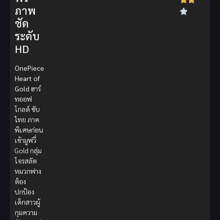
ภาพ
ชัด
ระดับ
HD
OnePiece
Heart of
Gold
ฮาร์
ทออฟ
โกลด์ ซับ
ไทย ภาค
พิเศษก่อน
เข้ามูฟวี่
Gold กลุ่ม
โจรสลัด
หมวกฟาง
ต้อง
ปกป้อง
เด็กสาวผู้
กุมความ