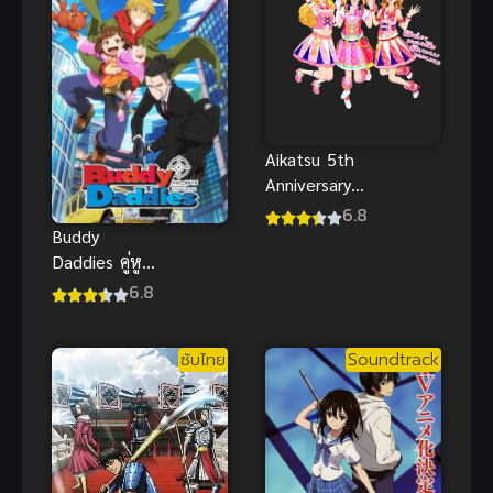
Aikatsu 5th
Anniversary
Special ซับ
6.8
ไทย
Buddy
Daddies คู่หู
คุณพ่อยอดนัก
6.8
ฆ่า
ซับไทย
Soundtrack