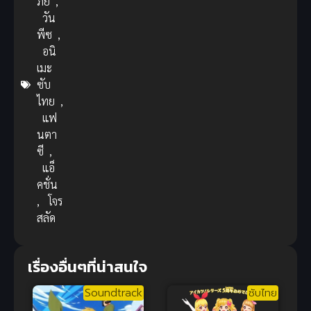
ภัย
,
วัน
พีซ
,
อนิ
เมะ
ซับ
ไทย
,
แฟ
นตา
ซี
,
แอ็
คชั่น
,
โจร
สลัด
เรื่องอื่นๆที่น่าสนใจ
Soundtrack
ซับไทย