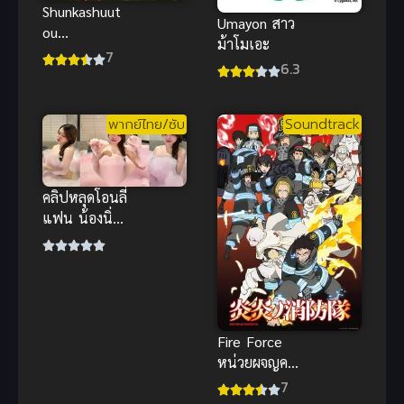
Shunkashuut
Umayon สาว
ou
ม้าโมเอะ
Daikousha:
7
6.3
Haru no Mai
ลำนำรักผู้
พิทักษ์ฤดูกาล
พากย์ไทย/ซับ
Soundtrack
ภาควสันตลีลา
(ซับไทย)
คลิปหลุดโอนลี่
แฟน น้องนิ่ม
สาวหมวยหน้า
ขาว โหนก
เนียนน่าสัมผัส
ขาวจั๊วะ
Fire Force
หน่วยผจญคน
ไฟลุก ภาค 1
7