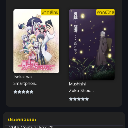
พากย์ไทย
พากย์ไทย
Isekai wa
Smartphone
Mushishi
to Tomo ni
Zoku Shou
ไปต่างโลกก็
Suzu no
ต้องไปกับสมา
Shizuku
ร์ทโฟนสิ
Movie
Isekai wa
Mushishi
ประเภทอนิเมะ
Smartphone
Zoku Shou
20th Century Fox
(1)