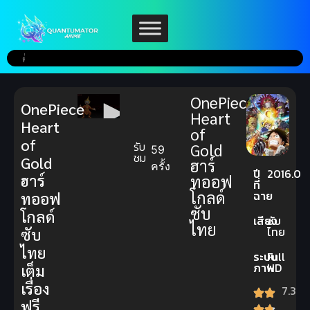
OnePiece
OnePiece
Heart
Heart
of
of
รับ
Gold
59
ชม
Gold
ฮาร์
ครั้ง
ปี
2016.0
ฮาร์
ทออฟ
ที่
โกลด์
ฉาย
ทออฟ
ซับ
โกลด์
เสียง
ซับ
ไทย
ไทย
ซับ
ไทย
ระบบ
Full
ภาพ
HD
เต็ม
เรื่อง
7.3
ฟรี