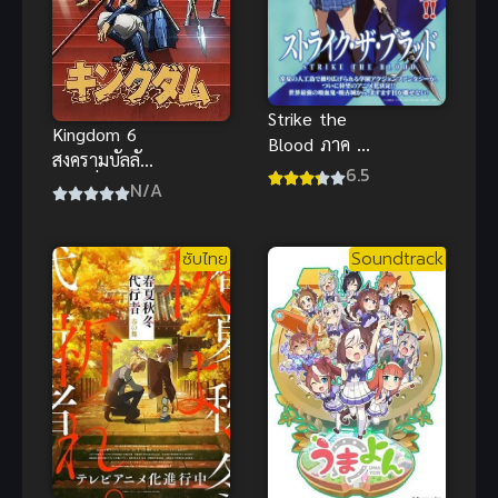
Strike the
Kingdom 6
Blood ภาค 1
สงครามบัลลังก์
(2013) สาย
6.5
ผงาดจิ๋นซี ภาค
N/A
เลือดแท้ที่สี่
6
ซับไทย
Soundtrack