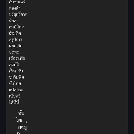
ลับของแร่
ทองคำ
บริสุทธิ์จาก
นักล่า
สมบัติสุด
อำมหิต
สรุปการ
ผจญภัย
ปะทะ
เดือดเพื่อ
สมบัติ
ล้ำค่า รับ
ชมวันพีซ
ซับไทย
แปลตรง
เป๊ะฟรี
ได้ที่นี่
ซับ
ไทย
,
ผจญ