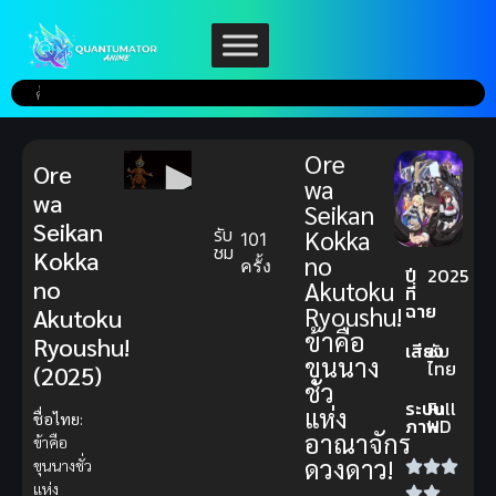
Ore
Ore
wa
wa
Seikan
Seikan
รับ
Kokka
101
ชม
Kokka
no
ครั้ง
ปี
2025
no
Akutoku
ที่
ฉาย
Ryoushu!
Akutoku
ข้าคือ
Ryoushu!
เสียง
ซับ
ขุนนาง
ไทย
(2025)
ชั่ว
ระบบ
Full
แห่ง
ชื่อไทย:
ภาพ
HD
อาณาจักร
ข้าคือ
ดวงดาว!
ขุนนางชั่ว
แห่ง