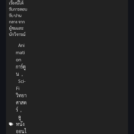
เรื่องนี้ได้
รับการตอบ
รับ ปาน
กลาง จาก
ผู้ชมและ
นักวิจารณ์
Ani
mati
on
การ์ตู
น
,
Sci-
Fi
วิทยา
ศาสต
ร์
,
ดู
หนัง
ออนไ