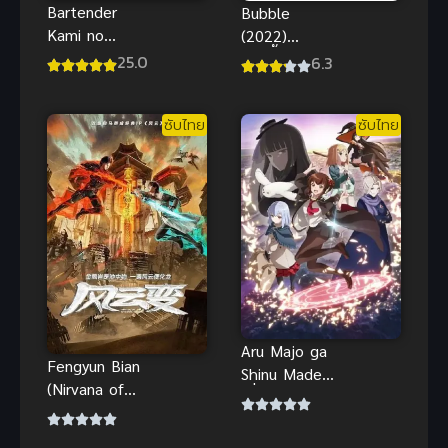
Bartender
Bubble
Kami no
(2022)
Glass แก้ว
บับเบิ้ล พากย์
25.0
6.3
แห่งเทพเจ้า
ไทย
ซับไทย
ซับไทย
ซับไทย
Aru Majo ga
Fengyun Bian
Shinu Made
(Nirvana of
เมื่อแม่มด
Storm Rider)
มีอายุขัยแค่ 1
ฟงอวิ๋น ขี่พายุ
ปี