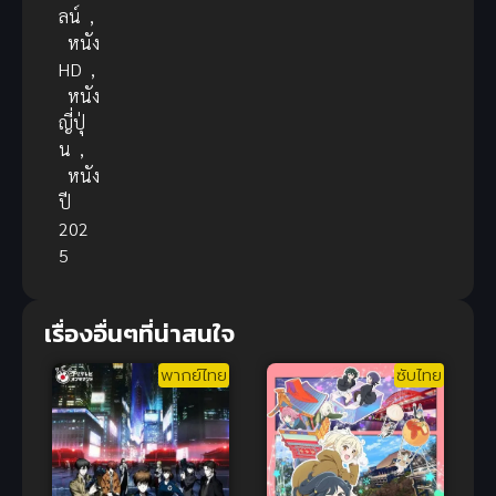
ลน์
,
หนัง
HD
,
หนัง
ญี่ปุ่
น
,
หนัง
ปี
202
5
เรื่องอื่นๆที่น่าสนใจ
พากย์ไทย
ซับไทย