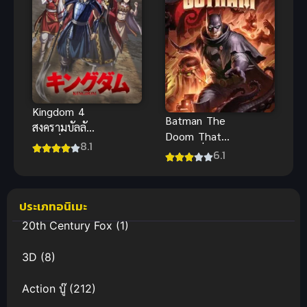
Kingdom 4
Batman The
สงครามบัลลังก์
Doom That
ผงาดจิ๋นซี ภาค
8.1
หายนะที่มาถึง
6.1
4
ก็อธแธม ซับ
ไทย อนิเมะ
แบทแมนสนุก
ประเภทอนิเมะ
20th Century Fox
(1)
3D
(8)
Action บู๊
(212)