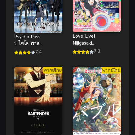
Love Live!
Psycho-Pass
Nijigasaki
2 ไซโค พาส
Gakuen
ถอดรหัสล่า
7.8
7.4
School Idol
ภาค 2 (พากย์
Doukoukai
ไทย)
พากย์ไทย
พากย์ไทย
Kanketsu-
hen Part1
เลิฟไลฟ์
ชมรมสคูลไอ
ดอลนิจิกะซากิ
เดอะมูฟวี่
ปัจฉิมบท พาร์
ท 1 ซับไทย