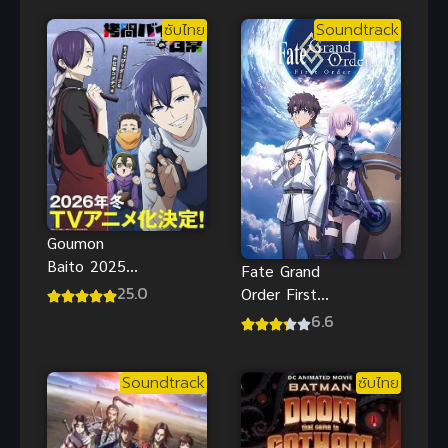
ตะลุยโลก
ซับไทย
Soundtrack
อนาคต
Goumon
Baito 2025
Fate Grand
ซับไทย
25.0
Order First
Order
6.6
Soundtrack
ซับไทย