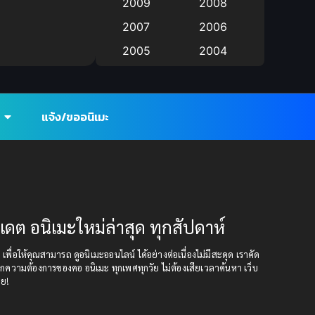
2009
2008
anime
(9)
2007
2006
Anime อนิเมะ
(112)
2005
2004
Big tits (นมใหญ่)
2003
(19)
2002
2001
2000
Bitch (ผู้หญิงร่าน)
(1)
แจ้ง/ขออนิเมะ
1999
1998
Blackmail (ข่มขู่)
(1)
1997
1996
1993
1992
Blood
(1)
1991
1990
Bondage (ทาส)
(1)
1989
1988
ปเดต อนิเมะใหม่ล่าสุด ทุกสัปดาห์
boys love
(1)
1987
1985
ุด เพื่อให้คุณสามารถ ดูอนิเมะออนไลน์ ได้อย่างต่อเนื่องไม่มีสะดุด เราคัด
1984
1983
กความต้องการของคอ อนิเมะ ทุกเพศทุกวัย ไม่ต้องเสียเวลาค้นหา เว็บ
Censored (เซ็นเซอร์)
อย!
(19)
1982
1981
1980
1979