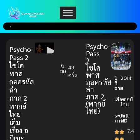
Psycho-
Psycho-
Pass
Pass 2
2
ไซโค
รับ
ไซโค
49
ชม
พาส
พาส
ครั้ง
ปี
2014
ถอดรหัส
ถอดรหัส
ที่
ฉาย
ล่า
ล่า
ภาค 2
ภาค 2
เสียง
พากย์
(พากย์
ไทย
พากย์
ไทย)
ไทย
ระบบ
Full
ภาพ
HD
เต็ม
เรื่อง อ
7.4
นิเมะ