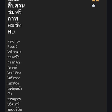
สืบสวน
ชมฟรี
ภาพ
คมชัด
HD
Psycho-
Pass 2
ไซโค พาส
ถอดรหัส
ล่า ภาค 2
(พากย์
ไทย) สึเน
โมริ อากา
เนะต้อง
เผชิญหน้า
กับ
อาชญากร
ปริศนาที่
ระบบซิบิล