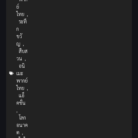
ย์
ไทย
,
ระทึ
ก
ขวั
ญ
,
สืบส
วน
,
อนิ
เมะ
พากย์
ไทย
,
แอ็
คชั่น
,
โลก
อนาค
ต
,