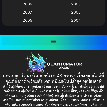
Anime อนิเมะ
(112)
2009
2008
Big tits (นมใหญ่)
(19)
2007
2006
2005
2004
Bitch (ผู้หญิงร่าน)
(1)
2003
2002
Blackmail (ข่มขู่)
(1)
2001
2000
Blood
(1)
1999
1998
1997
1996
Bondage (ทาส)
(1)
1993
1992
boys love
(1)
1991
1990
แหล่ง ดูการ์ตูนอนิเมะ อนิเมะ 4K ครบทุกเรื่อง ทุกสไตล์ที่
Censored (เซ็นเซอร์)
1989
(19)
1988
คุณต้องการ พร้อมอัปเดต อนิเมะใหม่ล่าสุด ทุกสัปดาห์
1987
1985
สำหรับผู้ที่ชื่นชอบการ ดูอนิเมะฟรี และต้องการอัปเดตเรื่องราวใหม่ๆ อยู่เสมอ ที่นี่
Comedy (ตลก)
(85)
คือคำตอบ! เรามุ่งมั่นที่จะเป็นแหล่งรวม การ์ตูนอนิเมะ ที่ใหญ่ที่สุดและดีที่สุด เพื่อ
1984
1983
ให้คุณสามารถ ดูอนิเมะออนไลน์ ได้อย่างต่อเนื่องไม่มีสะดุด เราคัดสรร อนิเมะ
Comedy (ตลก)
(235)
พากย์ไทย และ อนิเมะซับไทย คุณภาพเยี่ยม มีทั้ง อนิเมะแนวแฟนตาซี, อนิเมะแอ
1982
1981
คชั่น, อนิเมะโรแมนติก และแนวอื่นๆ ที่หลากหลาย ตอบโจทย์ทุกความต้องการ