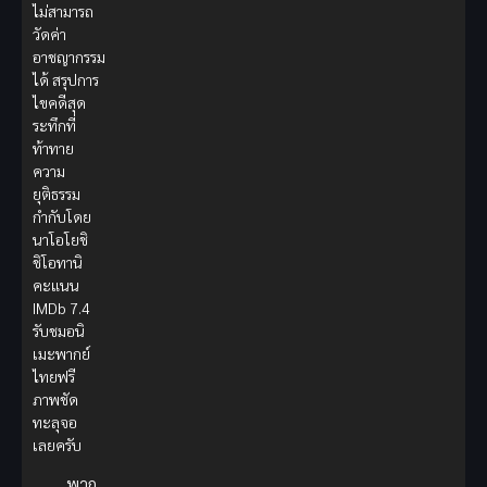
ไม่สามารถ
วัดค่า
อาชญากรรม
ได้ สรุปการ
ไขคดีสุด
ระทึกที่
ท้าทาย
ความ
ยุติธรรม
กำกับโดย
นาโอโยชิ
ชิโอทานิ
คะแนน
IMDb 7.4
รับชมอนิ
เมะพากย์
ไทยฟรี
ภาพชัด
ทะลุจอ
เลยครับ
พาก