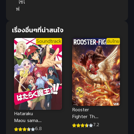
ไซไ
ฟ
เรื่องอื่นๆที่น่าสนใจ
Soundtrack
ซับไทย
Rooster
Hataraku
Fighter The
Maou sama
Anime ยอดไก่
7.2
Season 2 ผู้
6.8
นักสู้กู้โลก ซับ
กล้าซึนซ่าส์กับ