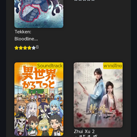
เพลย์ซานต้า
โดนจัดหนัก
นมใหญ่
กระแทกเด้ง
Tekken:
Bloodline
(2022) เทค
8
เคน: ศึกสาย
เลือด
Soundtrack
พากย์ไทย
Zhui Xu 2