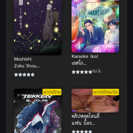
Karaoke Iko!
Mushishi
เลสโก
Zoku Shou
คาราโอเกะ!
N/A
Suzu no
Shizuku
Movie
พากย์ไทย
พากย์ไทย/ซับ
Mushishi
Zoku Shou
Suzu no
Shizuku
คลิปหลุดโอนลี่
Movie
แฟน น้อง
เหมียว คอส