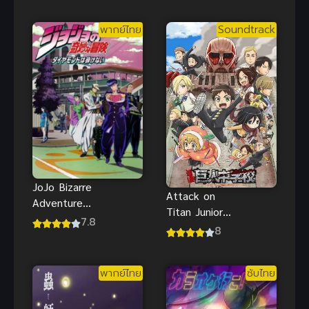
ไทย ดูฟรีตอน
จอมมารสู้ชีวิต
ล่าสุด
พากย์ไทย
Soundtrack
ภาค 2
JoJo Bizarre
Attack on
Adventure
Titan Junior
Diamond Is
7.8
High ผ่า!
8
Unbreakable
มัธยมไททัน
โจโจ้ ไดมอนด์
พากย์ไทย
ซับไทย