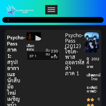
Psycho-
Psycho-
Pass
Pass
(2012)
เลือก
ภาค
ตอน:
รับ
ไซโค-
230
ชม
1:
พาส
▼
ครั้ง
ปี
2012
สรุป!
ถอดรหัส
ที่
ฉาย
ล่า
อากา
ภาค 1
เนะ
เสียง
พากย์
ไทย
นักสืบ
มือ
ระบบ
Full
ภาพ
HD
ใหม่
เผชิญ
8
หน้า