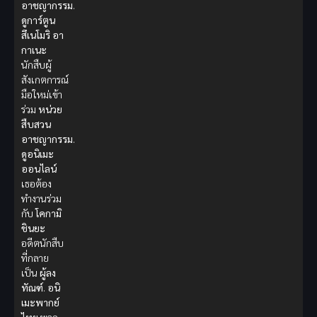
อาชญากรรม
.
ดูการ์ตูน
สึเนโมริ อา
กาเนะ
นักสืบผู้
สังเกตการณ์
มือใหม่เข้า
ร่วม
หน่วย
สืบสวน
อาชญากรรม
.
ดูอนิเมะ
ออนไลน์
เธอต้อง
ทำงานร่วม
กับ
โคกามิ
ชินยะ
อดีตนักสืบ
ที่กลาย
เป็น
ผู้ลง
ทัณฑ์
.
อนิ
เมะพากย์