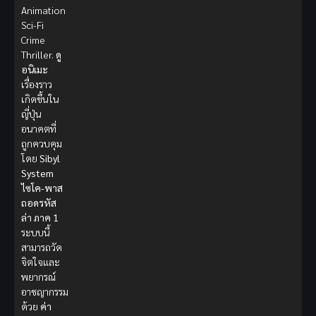
Animation
Sci-Fi
Crime
Thriller.
ดู
อนิเมะ
เรื่องราว
เกิดขึ้นใน
ญี่ปุ่น
อนาคตที่
ถูกควบคุม
โดย
Sibyl
System
ไซโค-พาส
ถอดรหัส
ล่า ภาค 1
ระบบนี้
สามารถวัด
จิตใจและ
พยากรณ์
อาชญากรรม
ด้วย
ค่า