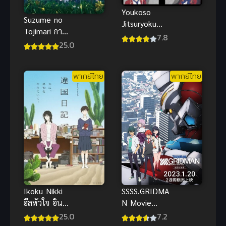
Youkoso
Suzume no
Jitsuryoku
Tojimari การ
(2017)
7.8
ผนึกประตูของ
25.0
ห้องเรียนนิยม
ซุซุเมะ
(เฉพาะ) ยอด
คน ภาค 1
พากย์ไทย
พากย์ไทย
Ikoku Nikki
SSSS.GRIDMA
ฮีลหัวใจ อิน
N Movie
โทรเวิร์ต ซับ
พากย์ไทย อนิ
25.0
7.2
ไทย
เมะหุ่นยนต์