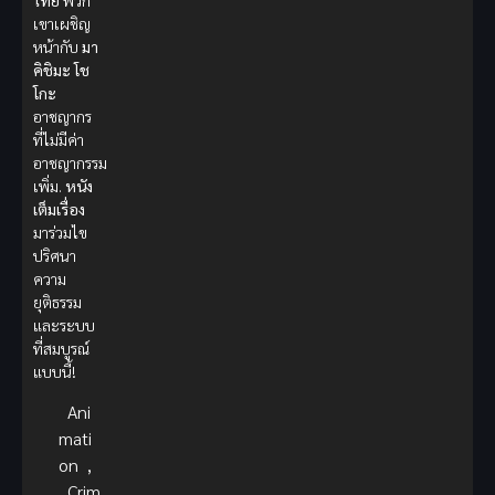
ไทย
พวก
เขาเผชิญ
หน้ากับ
มา
คิชิมะ โช
โกะ
อาชญากร
ที่ไม่มีค่า
อาชญากรรม
เพิ่ม.
หนัง
เต็มเรื่อง
มาร่วมไข
ปริศนา
ความ
ยุติธรรม
และระบบ
ที่สมบูรณ์
แบบนี้!
Ani
mati
on
,
Crim