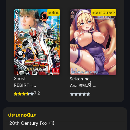
แอคชั่นไซไฟ
ซับไทย
Soundtrack
ภาพสวยงาม
มาก
Ghost
Seikon no
REBIRTH
Aria ตอนที่ 1-
Specter ภาค
2 ซับไทย H-
7.2
แยกสุดดาร์ก
Anime ซับ
ซับไทย เต็ม
ไทย Anal
เรื่องHD ชัด
(ประตูหลัง) |
ประเภทอนิเมะ
แจ๋วมาก
Big สรุปก่อ
20th Century Fox
(1)