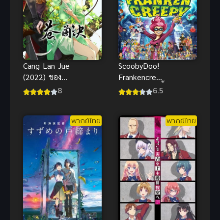
Cang Lan Jue
ScoobyDoo!
(2022) ของรัก
Frankencreep
ของข้า(จบ
y (2014) สคูบี้
8
6.5
แล้ว)
ดู อสุรกาย
พันธุ์ผสม
พากย์ไทย
พากย์ไทย
พากย์ไทย