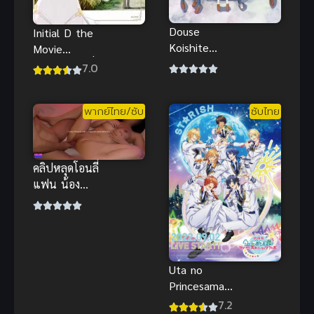
Douse
Initial D the
Koishite
Movie
Shimaunda
Legend นักซิ่ง
7.0
ทำไงได้ ก็คน
ดริฟท์สายฟ้า
มันรักไปแล้ว
ซับไทย
พากย์ไทย/ซับ
ซับไทย
คลิปหลุดโอนลี่
แฟน น้อง
เหมียว คอส
เพลย์ซานต้า
โดนจัดหนัก
นมใหญ่
กระแทกเด้ง
Uta no
Princesama
Maji LOVE
7.2