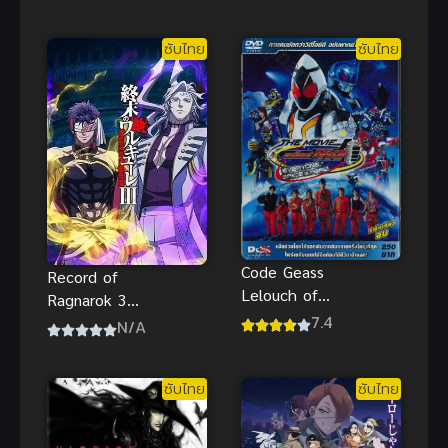
STARISH ซับ
ไทย อนิเมะไอ
ซับไทย
ซับไทย
ดอลชายเสียงดี
Code Geass
Record of
Lelouch of
Ragnarok 3
the
7.4
มหาศึกคนชน
N/A
ReSurrection
เทพ ซีซัน 3
โค้ดกีอัส การ
คืนชีพของ
ซับไทย
ซับไทย
ลูลูช ซับไทย