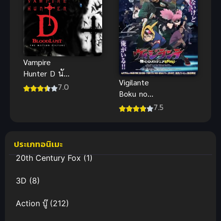
Vampire
Hunter D นัก
Vigilante
ล่าพันธุ์
7.0
Boku no
แวมไพร์ ซับ
Hero
7.5
ไทย
Academia
Illegals มาย
ฮีโร่ อคาเด
ประเภทอนิเมะ
เมีย: วิจิลันเต
20th Century Fox
(1)
3D
(8)
Action บู๊
(212)