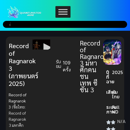
Record
Record
of
of
Ragnarok
Ragnarok
รับ
3 มหา
109
ชม
3
ศึกคน
ครั้ง
ปี
2025
(ภาพยนตร์
ชน
ที่
ฉาย
เทพ ซี
2025)
ซัน 3
เสียง
ซับ
Record of
ไทย
Ragnarok
ระบบ
Full
3
(ชื่อไทย:
ภาพ
HD
Record of
Ragnarok
N/A
3 มหาศึก