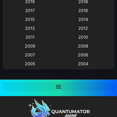
2019
2018
Animation แอนิเมชั่น
(1)
2017
2016
Animation แอนิเมชัน
(19)
2015
2014
2013
2012
anime
(9)
2011
2010
Anime อนิเมะ
(112)
2009
2008
Big tits (นมใหญ่)
(19)
2007
2006
2005
2004
Bitch (ผู้หญิงร่าน)
(1)
2003
2002
Blackmail (ข่มขู่)
(1)
2001
2000
Blood
(1)
1999
1998
1997
1996
Bondage (ทาส)
(1)
1993
1992
boys love
(1)