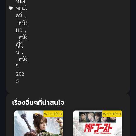
หนัง
ออนไ
ลน์
,
หนัง
HD
,
หนัง
ญี่ปุ่
น
,
หนัง
ปี
202
5
เรื่องอื่นๆที่น่าสนใจ
พากย์ไทย
พากย์ไทย