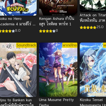
Attack on Titan
Boku no Hero
Kengan Ashura กำปั้น
พิภพไททัน ภาค
Academia 4 มายฮีโร่ อ
อสูร โทคิตะ พาร์ท 1
พิเศษ ซับไทย
25.0
คาเดเมีย ภาค 4
8.0
8
Soundtrack
พากย์ไทย
พ
Uma Musume Pretty
Kizoku Tensei
Ojou to Banken kun
Derby
Megumareta U
องครักษ์พิทักษ์หวานใจ