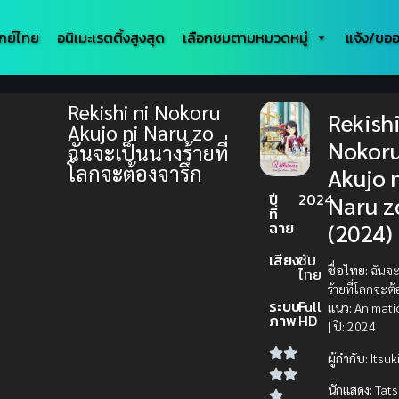
กย์ไทย
อนิเมะเรตติ้งสูงสุด
เลือกชมตามหมวดหมู่
แจ้ง/ขออ
Rekishi ni Nokoru
Rekishi
Akujo ni Naru zo
Nokor
ฉันจะเป็นนางร้ายที่
โลกจะต้องจารึก
Akujo 
ปี
2024
Naru z
ที่
ฉาย
(2024)
เสียง
ซับ
ชื่อไทย:
ฉันจะ
ไทย
ร้ายที่โลกจะต้
ระบบ
Full
แนว:
Animatio
ภาพ
HD
|
ปี:
2024
ผู้กำกับ:
Itsuk
นักแสดง:
Tat