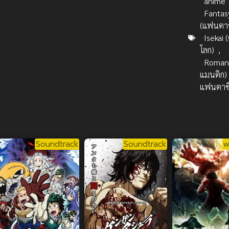
anime
Fantas
(แฟนตาซ
Isekai (
โลก)
,
Romanc
แมนติก)
แฟนตาซ
Soundtrack
Soundtrack
พ