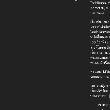
Tachibana, 
Komatsu, Yu
Serizawa
เรื่องย่อ:
ไอริสไ
โอกาสให้กลับช
ใหม่ในโลกขอ
หนุ่มที่เธอเคย
เธอเลือกที่จะ
ร้ายที่โลกจะต้
เรื่องราวการผ
ฮาและแผนการ
ของเธอจึงเริ่มต
คะแนน:
IMDb 
ระยะเวลา:
N/
หมายเหตุ:
ภา
เรื่องนี้ได้รับ
ปานกลางจากผู
Animat