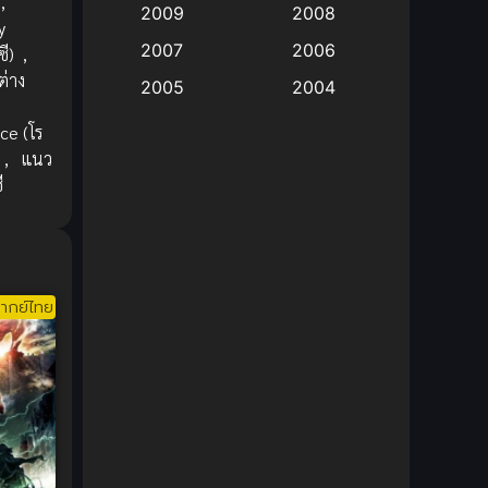
,
2009
2008
y
Big tits (นมใหญ่)
(19)
2007
2006
ี)
,
ต่าง
2005
2004
Bitch (ผู้หญิงร่าน)
(1)
2003
2002
e (โร
Blackmail (ข่มขู่)
(1)
,
แนว
2001
2000
ี
Blood
(1)
1999
1998
1997
1996
Bondage (ทาส)
(1)
1993
1992
boys love
(1)
ากย์ไทย
1991
1990
Censored (เซ็นเซอร์)
1989
(19)
1988
1987
1985
Comedy (ตลก)
(235)
1984
1983
Comedy (ตลก)
(85)
1982
1981