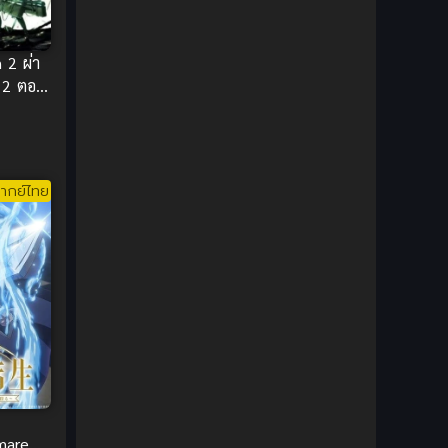
1980
1979
Comic Book การ์ตูน
(1)
1977
1972
Coming of Age ก้าวพ้นวัย
(7)
 2 ผ่า
 2 ตอน
Coming-of-Age ก้าวผ่านวัย
(6)
Creampie (หลั่งใน)
(19)
ากย์ไทย
Crime
(8)
Crime อาชญากรรม
(10)
Cultivation
(33)
Cyberpunk
(4)
Dark Fantasy
(25)
Dark Fantasy ดาร์กแฟนตาซี
(1)
mare