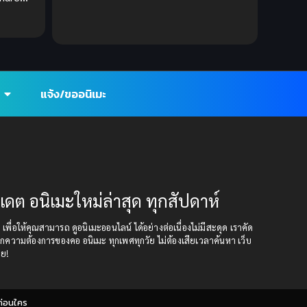
DC Comics
(2)
Demon (ปีศาจ)
(2)
Demons (ปีศาจ)
(6)
แจ้ง/ขออนิเมะ
Detective (นักสืบ)
(1)
Detective สืบสวน
(6)
Donghua
(89)
ปเดต อนิเมะใหม่ล่าสุด ทุกสัปดาห์
Double penetration (สองรู)
(2)
ุด เพื่อให้คุณสามารถ ดูอนิเมะออนไลน์ ได้อย่างต่อเนื่องไม่มีสะดุด เราคัด
Drama (ดราม่า)
(147)
กความต้องการของคอ อนิเมะ ทุกเพศทุกวัย ไม่ต้องเสียเวลาค้นหา เว็บ
อย!
Drama (ดราม่า)
(112)
DreamWorks
(4)
ก่อนใคร