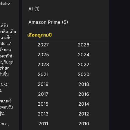
Mikako
AI
(1)
Amazon Prime
(5)
ด้รับ
าติมาเกิด
เลือกดูตามปี
Anal (ประตูหลัง)
(11)
งเกมจีบ
เล่น แต่
2027
2026
Animation
(583)
เป็นนาง
2025
2024
องจารึก!
Animation การ์ตูน
(88)
จญภัยสุด
2023
2022
ร้ายๆ
2021
2020
้นขึ้น
Animation อนิเมะ
(72)
2019
2018
N/A |
Animation แอนิเมชั่น
(1)
A
2017
2016
พยนตร์
Animation แอนิเมชัน
(19)
2015
2014
การตอบรับ
้ชม
2013
2012
anime
(9)
ion
,
2011
2010
Anime อนิเมะ
(112)