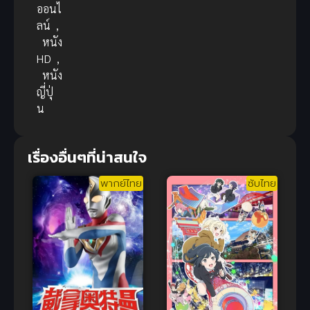
ออนไ
ลน์
,
หนัง
HD
,
หนัง
ญี่ปุ่
น
เรื่องอื่นๆที่น่าสนใจ
พากย์ไทย
ซับไทย