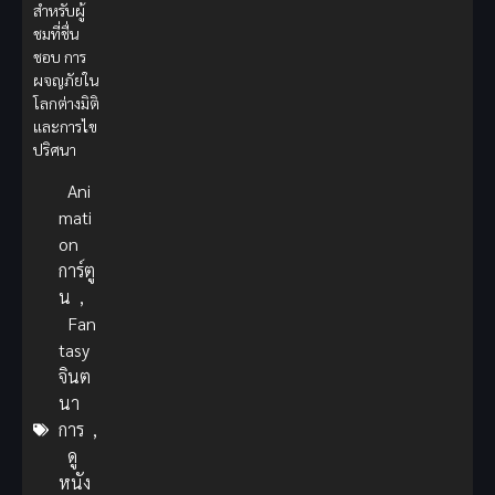
สำหรับผู้
ชมที่ชื่น
ชอบ การ
ผจญภัยใน
โลกต่างมิติ
และการไข
ปริศนา
Ani
mati
on
การ์ตู
น
,
Fan
tasy
จินต
นา
การ
,
ดู
หนัง