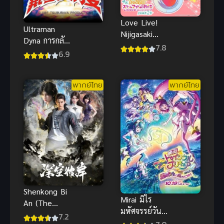
Love Live!
Ultraman
Nijigasaki
Dyna การกลับ
Gakuen
7.8
มาของฮาเนจิ
6.9
School Idol
โร่ อุลตร้า
Doukoukai
แมนไดน่า
Kanketsu-
พากย์ไทย
พากย์ไทย
พากย์ไทยดู
hen Part1
เพลิน
เลิฟไลฟ์
ชมรมสคูลไอ
ดอลนิจิกะซากิ
เดอะมูฟวี่
ปัจฉิมบท พาร์
ท 1 ซับไทย
Shenkong Bi
Mirai มิไร
An (The
มหัศจรรย์วัน
Other Side
7.2
สองวัย พากย์