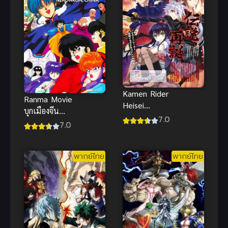
(ซับไทย)
Kamen Rider
Ranma Movie
Heisei
บุกเมืองจีน
Generations
7.0
พากย์ไทย รัน
7.0
Forever รวม
ม่าไอ้หนุ่มกังฟู
พลังมาสค์ไรเด
เดอะมูฟวี่สนุก
อร์
พากย์ไทย
พากย์ไทย
ฟอร์เอเวอร์
(2018)