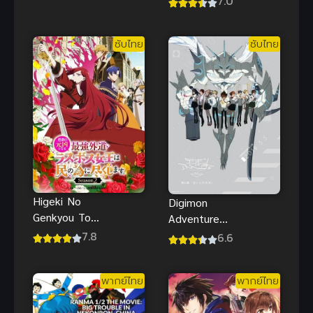
7.0
of Deep
ไทย
Space) เหนือ
ห้วงอวกาศ
ซับไทย
ซับไทย
(ซับไทย)
Higeki No
Digimon
Genkyou To
Adventure
Naru Saikyou
tri. 6: Bokura
7.8
6.6
2
no Mirai บทที่
โศกนาฏกรรม
6 อนาคตของ
พากย์ไทย
พากย์ไทย
ของตัวร้ายสุด
เรา ซับไทย
แกร่ง ภาค 2