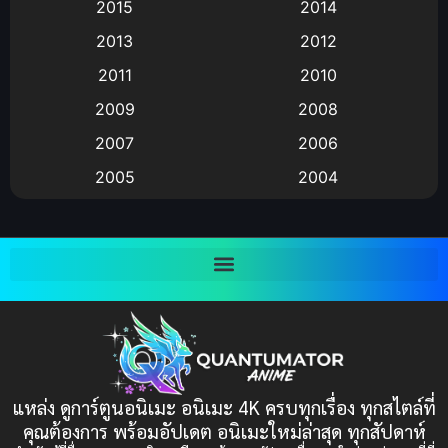
Animation แอนิเมชัน
(19)
2015
2014
2013
2012
anime
(9)
2011
2010
Anime อนิเมะ
(112)
2009
2008
Big tits (นมใหญ่)
(19)
2007
2006
2005
2004
Bitch (ผู้หญิงร่าน)
(1)
2003
2002
Blackmail (ข่มขู่)
(1)
2001
2000
Blood
(1)
1999
1998
1997
1996
Bondage (ทาส)
(1)
1993
1992
boys love
(1)
1991
1990
แหล่ง ดูการ์ตูนอนิเมะ อนิเมะ 4K ครบทุกเรื่อง ทุกสไตล์ที่
Censored (เซ็นเซอร์)
1989
(19)
1988
คุณต้องการ พร้อมอัปเดต อนิเมะใหม่ล่าสุด ทุกสัปดาห์