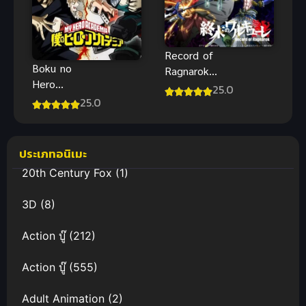
Record of
Boku no
Ragnarok
Hero
มหาศึกคนชน
25.0
Academia 3
25.0
เทพ ซับไทย
มายฮีโร่ อคา
เดเมีย ภาค 3
พากย์ไทย
ประเภทอนิเมะ
20th Century Fox
(1)
3D
(8)
Action บู๊
(212)
Action บู๊
(555)
Adult Animation
(2)