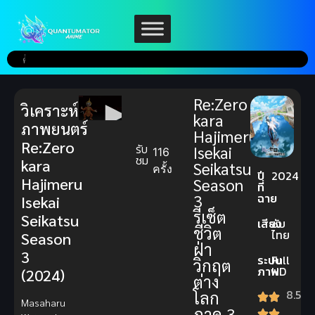
Re:Zero
วิเคราะห์
kara
ภาพยนตร์
Hajimeru
Re:Zero
รับ
Isekai
116
ชม
kara
Seikatsu
ครั้ง
ปี
2024
Hajimeru
Season
ที่
ฉาย
3
Isekai
รีเซ็ต
Seikatsu
เสียง
ซับ
ชีวิต
ไทย
Season
ฝ่า
3
ระบบ
Full
วิกฤต
ภาพ
HD
(2024)
ต่าง
8.5
โลก
Masaharu
ภาค 3