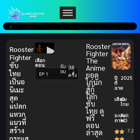
Rooster
Rooster
Fighter
Fighter
The
เลือก
ซับ
ตอน:
รับ
Anime
38
ชม
ไทย
ยอด
▼
ครั้ง
ปี
2025
เป็นอ
ไก่นัก
ที่
ฉาย
สู้กู้
นิเมะ
โลก
สุด
เสียง
ซับ
ซับ
ไทย
แปลก
ไทย ดู
แหวก
ระบบ
Full
ฟรี
ภาพ
HD
แนวที่
ตอน
สร้าง
7.2
ล่าสุด
กระแส