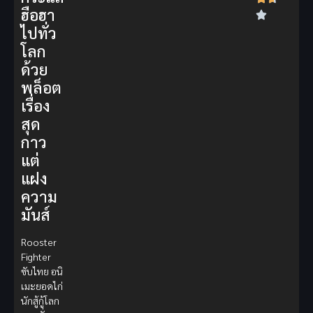
ฮือฮา
ไปทั่ว
โลก
ด้วย
พล็อต
เรื่อง
สุด
กาว
แต่
แฝง
ความ
มันส์
Rooster
Fighter
ซับไทย อนิ
เมะยอดไก่
นักสู้กู้โลก