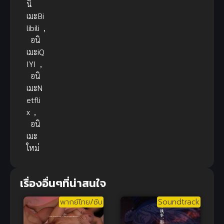
นิ
เมะBi
libili
,
อนิ
เมะiQ
IYI
,
อนิ
เมะN
etfli
x
,
อนิ
เมะ
ใหม่
เรื่องอื่นๆที่น่าสนใจ
พากย์ไทย/ซับ
Soundtrack