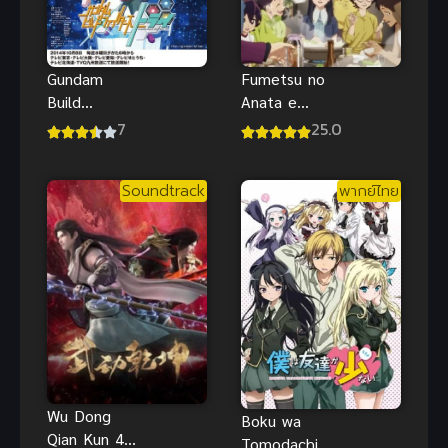
Gundam
Fumetsu no
Build
Anata e
Fighters Try
Season 3 ซับ
7
25.0
(2014) กันดั้ม
ไทย
บิลด์ ไฟท์เต
Soundtrack
พากย์ไทย
อร์ส ไทร
Wu Dong
Boku wa
Qian Kun 4
Tomodachi