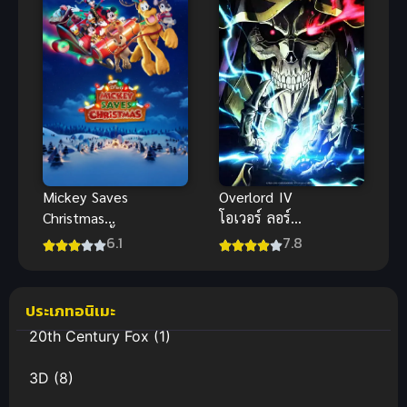
Overlord IV
Mickey Saves
โอเวอร์ ลอร์ด
Christmas
จอมมารพิชิต
(2022) มิกกี้
7.8
6.1
โลก ภาค 4
บันทึก
คริสต์มาส ซับ
ไทยฟรี
ประเภทอนิเมะ
20th Century Fox
(1)
3D
(8)