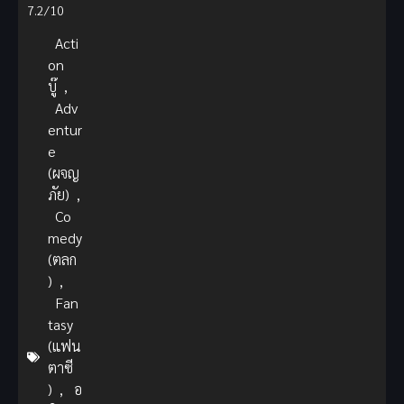
7.2/10
Acti
on
บู๊
,
Adv
entur
e
(ผจญ
ภัย)
,
Co
medy
(ตลก
)
,
Fan
tasy
(แฟน
ตาซี
)
,
อ