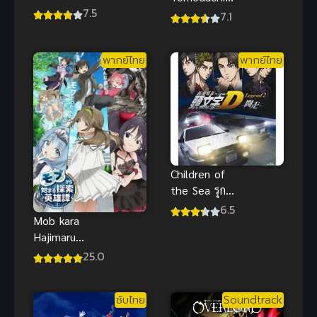
(2024) มหา
7.5
ga Sukunai
7.1
ยุทธหยุดพิภพ
ชมรมคนไร้
ภาค 4
เพื่อน ภาค 1
พากย์ไทย
พากย์ไทย
(พากย์ไทย)
Children of
the Sea รุกะ
ผจญภัยโลกใต้
6.5
Mob kara
ทะเล พากย์
Hajimaru
ไทย
Tansaku
25.0
Eiyuutan ซับ
ไทย
ซับไทย
Soundtrack