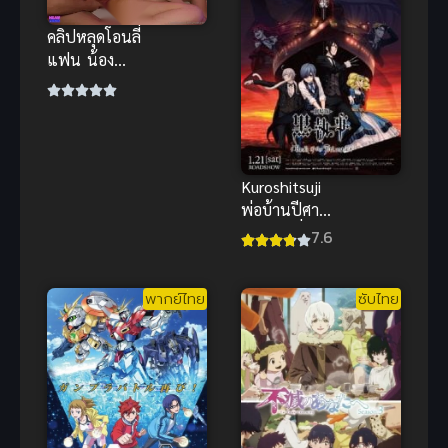
คลิปหลุดโอนลี่
แฟน น้อง
เหมียว คอส
เพลย์ซานต้า
โดนจัดหนัก
นมใหญ่
กระแทกเด้ง
Kuroshitsuji
พ่อบ้านปีศาจ
เดอะมูฟวี่
7.6
พากย์ไทย
ซับไทย