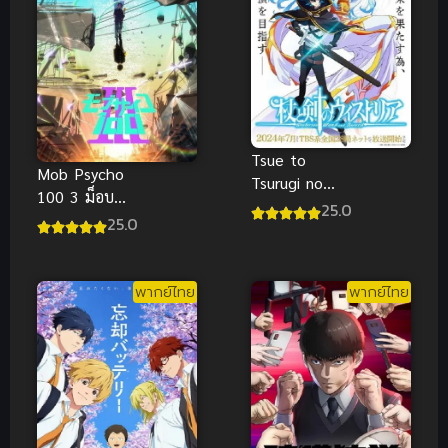
Tsue to
Mob Psycho
Tsurugi no
100 3 ม็อบ
Wistoria ซับ
25.0
ไซโค 100 คน
25.0
ไทย
พลังจิต ภาค 3
ซับไทย
พากย์ไทย
พากย์ไทย