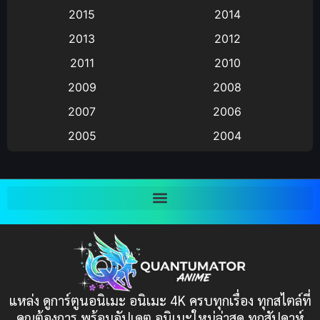
Animation แอนิเมชัน
(19)
2015
2014
2013
2012
anime
(9)
2011
2010
Anime อนิเมะ
(112)
2009
2008
Big tits (นมใหญ่)
(19)
2007
2006
2005
2004
Bitch (ผู้หญิงร่าน)
(1)
2003
2002
Blackmail (ข่มขู่)
(1)
2001
2000
Blood
(1)
1999
1998
1997
1996
Bondage (ทาส)
(1)
1993
1992
boys love
(1)
1991
1990
แหล่ง ดูการ์ตูนอนิเมะ อนิเมะ 4K ครบทุกเรื่อง ทุกสไตล์ที่
Censored (เซ็นเซอร์)
1989
(19)
1988
คุณต้องการ พร้อมอัปเดต อนิเมะใหม่ล่าสุด ทุกสัปดาห์