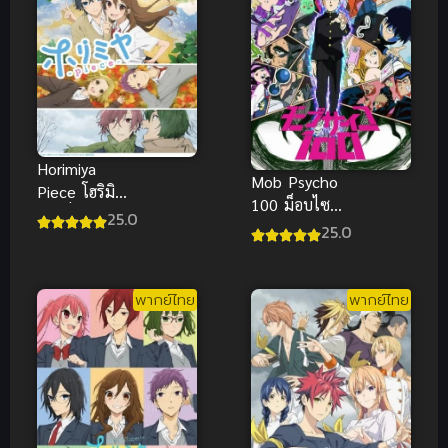
Horimiya
Mob Psycho
Piece โฮริมิยะ
100 ม็อบไซโค
สาวมั่นกับนาย
25.0
100 คน
25.0
มืดมน ซับไทย
พลังจิต ซับ
ไทย
พากย์ไทย
พากย์ไทย