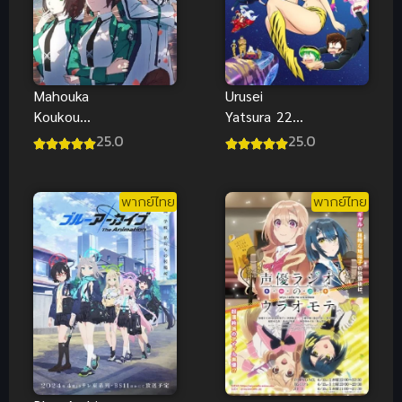
Urusei
Mahouka
Yatsura 22
Koukou
ลามู ทรามวัย
Season 2024
25.0
25.0
จากต่างดาว
ซับไทย
ภาค 2 ซับไทย
พากย์ไทย
พากย์ไทย