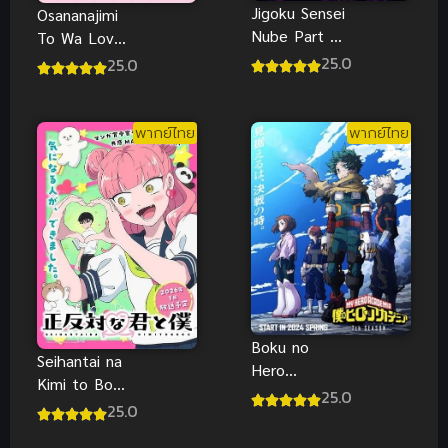
Jigoku Sensei
Osananajimi
Nube Part 2
To Wa Love
มืออสูรล่า
Comedy Ni
25.0
25.0
ปีศาจ พาร์ท
Naranai ซับ
2 ซับไทย
ไทย
พากย์ไทย
พากย์ไทย
Boku no
Seihantai na
Hero
Kimi to Boku
Academia 7
25.0
ซับไทย
25.0
มายฮีโร่ อคา
เดเมีย ภาค 7