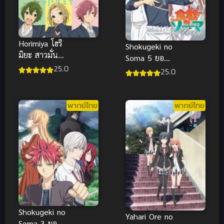
Horimiya โฮริ
Shokugeki no
มิยะ สาวมั่น
Soma 5 ยอด
กับนายมืดมน
25.0
นักปรุงโซมะ
25.0
ซับไทย
ภาค 5 ซับไทย
พากย์ไทย
พากย์ไทย
Shokugeki no
Yahari Ore no
Soma 3 ยอด