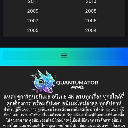
2011
2010
Anime อนิเมะ
(112)
2009
2008
Big tits (นมใหญ่)
(19)
2007
2006
2005
2004
Bitch (ผู้หญิงร่าน)
(1)
2003
2002
Blackmail (ข่มขู่)
(1)
2001
2000
Blood
(1)
1999
1998
1997
1996
Bondage (ทาส)
(1)
1993
1992
boys love
(1)
1991
1990
แหล่ง ดูการ์ตูนอนิเมะ อนิเมะ 4K ครบทุกเรื่อง ทุกสไตล์ที่
Censored (เซ็นเซอร์)
1989
(19)
1988
คุณต้องการ พร้อมอัปเดต อนิเมะใหม่ล่าสุด ทุกสัปดาห์
1987
1985
สำหรับผู้ที่ชื่นชอบการ ดูอนิเมะฟรี และต้องการอัปเดตเรื่องราวใหม่ๆ อยู่เสมอ ที่นี่
Comedy (ตลก)
(235)
คือคำตอบ! เรามุ่งมั่นที่จะเป็นแหล่งรวม การ์ตูนอนิเมะ ที่ใหญ่ที่สุดและดีที่สุด เพื่อ
1984
1983
ให้คุณสามารถ ดูอนิเมะออนไลน์ ได้อย่างต่อเนื่องไม่มีสะดุด เราคัดสรร อนิเมะ
Comedy (ตลก)
(85)
พากย์ไทย และ อนิเมะซับไทย คุณภาพเยี่ยม มีทั้ง อนิเมะแนวแฟนตาซี, อนิเมะแอ
1982
1981