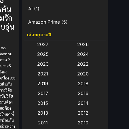
ค้น
AI
(1)
มรัก
Amazon Prime
(5)
บอุ่น
เลือกดูตามปี
Anal (ประตูหลัง)
(11)
2027
2026
o no
Animation
(583)
Bannou
2025
2024
 ภาค 2
Animation การ์ตูน
(88)
2023
2022
องสตรี
ังคง
2021
2020
Animation อนิเมะ
(72)
เนื่อง เธอ
2019
2018
ญ่ไปกับ
Animation แอนิเมชั่น
(1)
ารวิจัย
2017
2016
บันวิจัย
Animation แอนิเมชัน
(19)
ยบสงบต้อง
2015
2014
เธอต้อง
2013
2012
จใหม่ๆ ที่
anime
(9)
 พร้อมกัน
2011
2010
นธ์ระหว่าง
Anime อนิเมะ
(112)