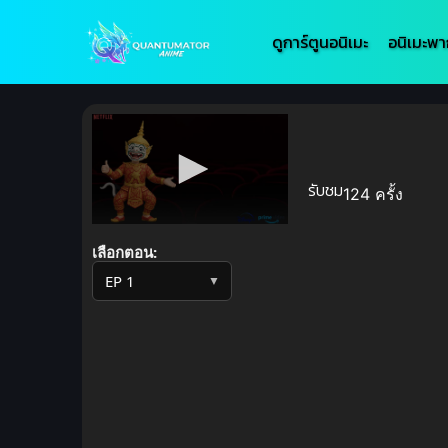
ดูการ์ตูนอนิเมะ
อนิเมะพา
รับชม
124 ครั้ง
Volume
90%
เลือกตอน:
▼