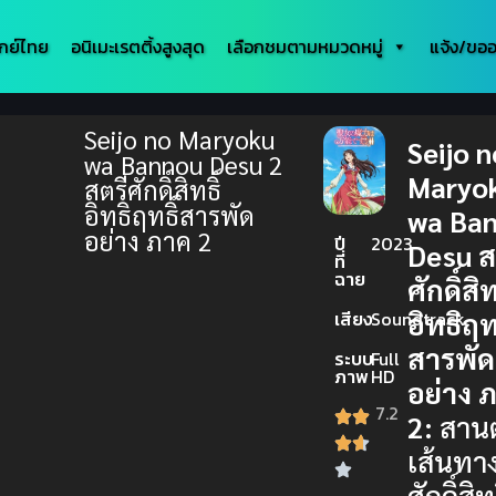
กย์ไทย
อนิเมะเรตติ้งสูงสุด
เลือกชมตามหมวดหมู่
แจ้ง/ขออ
Seijo no Maryoku
Seijo n
wa Bannou Desu 2
Maryo
สตรีศักดิ์สิทธิ์
อิทธิฤทธิ์สารพัด
wa Ba
อย่าง ภาค 2
ปี
2023
Desu ส
ที่
ฉาย
ศักดิ์สิท
อิทธิฤทธ
เสียง
Soundtrack
สารพัด
ระบบ
Full
ภาพ
HD
อย่าง 
7.2
2:
สานต
เส้นทา
ศักดิ์สิทธ