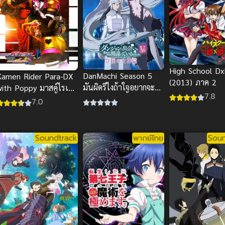
High School D
DanMachi Season 5
Kamen Rider Para-DX
(2013) ภาค 2
มันผิดรึไงถ้าใจอยากจะ
with Poppy มาสค์ไรเด
7.8
พบรักในดันเจี้ยน ภาค 5
ร์เอ็กเซด ไตรโลจี้ พารา
7.0
อกซ์ และ ป๊อบปี้ ซับ
ไทย
Soundtrack
พากย์ไทย
Soun