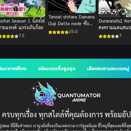
Tensei shitara Dainana
ofuri Season 1 น้องโล่
Durarara!!x2 Ke
Ouji Datta node ซับ
สายแทงค์ แกร่งเกินร้อย
สงครามแดนสนธ
ไทย
25.0
4 ซับไทย 2016
7.5
7
ิเมะพากย์ไทย
อนิเมะเรตติ้งสูงสุด
เลือกชมตามหมวดหมู่
 ครบทุกเรื่อง ทุกสไตล์ที่คุณต้องการ พร้อมอั
เสมอ ที่นี่คือคำตอบ! เรามุ่งมั่นที่จะเป็นแหล่งรวม การ์ตูนอนิเมะ ที่ใหญ่ที่สุดและดีที่ส