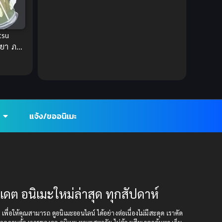
Ecchi (ทะลึ่ง)
(25)
tsu
Economy
(1)
ยา ภาค
Emotional ซึ้งกินใจ
(2)
Family
(13)
Family ครอบครัว
(37)
แจ้ง/ขออนิเมะ
Fantasy (แฟนตาซี)
(395)
Fantasy (แฟนตาซี)
(109)
Fantasy จินตนาการ
(93)
ปเดต อนิเมะใหม่ล่าสุด ทุกสัปดาห์
Feel Good ฟีลกู้ด
(5)
ุด เพื่อให้คุณสามารถ ดูอนิเมะออนไลน์ ได้อย่างต่อเนื่องไม่มีสะดุด เราคัด
Football
(2)