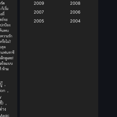
ร์ด
2009
2008
ก
ก็เริ่ม
Big tits (นมใหญ่)
(19)
2007
2006
ที่
เซย์จะ
2005
2004
Bitch (ผู้หญิงร่าน)
(1)
งปกป้อง
2003
2002
ค้นพบ
Blackmail (ข่มขู่)
(1)
ความรัก
2001
2000
หรือไม่?
วสุด
Blood
(1)
1999
1998
ลกแฟนตาซี
1997
1996
คลิกดูเลย!
Bondage (ทาส)
(1)
ฮีลใจแบบ
1993
1992
ี ห้าม
boys love
(1)
1991
1990
Censored (เซ็นเซอร์)
1989
(19)
1988
ู๊
,
ion
,
1987
1985
Comedy (ตลก)
(85)
y
1984
1983
ี)
,
Comedy (ตลก)
(235)
ต่าง
1982
1981
Magic