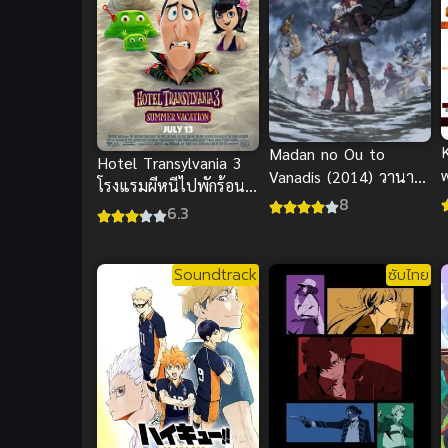
Madan no Ou to
Hotel Transylvania 3
Vanadis (2014) วานาดี
โรงแรมผีหนีไปพักร้อน
อ
สกับราชันกระสุนมนตรา
8
ซัมเมอร์หฤหรรษ์ พากย์
6.3
ด
ไทย
Soundtrack
ซับไทย