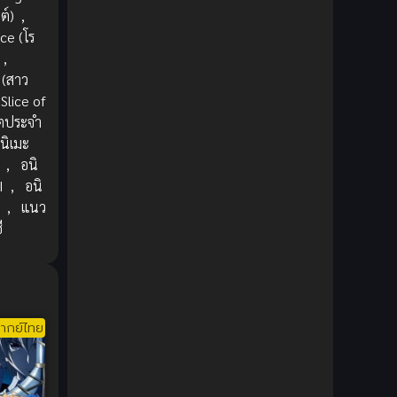
1980
1979
Comic Book การ์ตูน
(1)
ต์)
,
1977
1972
e (โร
Coming of Age ก้าวพ้นวัย
(7)
,
 (สาว
Coming-of-Age ก้าวผ่านวัย
(6)
Slice of
วิตประจำ
Creampie (หลั่งใน)
(19)
นิเมะ
,
อนิ
Crime
(8)
I
,
อนิ
น
,
แนว
Crime อาชญากรรม
(10)
ี
Cultivation
(33)
Cyberpunk
(4)
ากย์ไทย
Dark Fantasy
(25)
Dark Fantasy ดาร์กแฟนตาซี
(1)