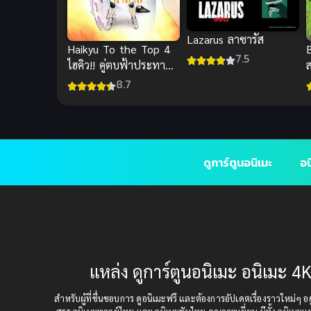
Lazarus ลาซารัส
Haikyu To the Top 4
B
7.5
ไฮคิว!! คู่ตบฟ้าประทาน
ภาค 4
8.7
ดูการ์ตูนอนิเมะ
อน
แหล่ง ดูการ์ตูนอนิเมะ อนิเมะ 4K
สำหรับผู้ที่ชื่นชอบการ ดูอนิเมะฟรี และต้องการอัปเดตเรื่องราวใหม่ๆ อยู่