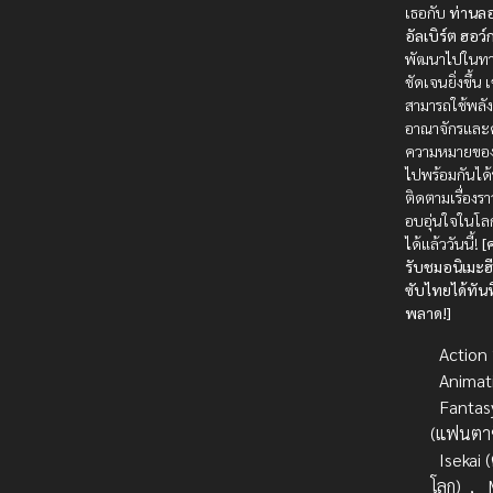
เธอกับ
ท่านลอ
อัลเบิร์ต ฮอว์
พัฒนาไปในทาง
ชัดเจนยิ่งขึ้น 
สามารถใช้พลั
อาณาจักรและ
ความหมายของ
ไปพร้อมกันได้
ติดตามเรื่องรา
อบอุ่นใจในโ
ได้แล้ววันนี้!
[
รับชมอนิเมะ
ซับไทยได้ทันท
พลาด!]
Action บ
Animat
Fantas
(แฟนตาซ
Isekai (
โลก)
,