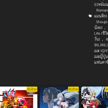
(เวทย์มน
Romanc
แมนติก)
Shoujo
น้อย)
,
Life (ชี
วัน)
,
อ
BILIBILI
เมะ IQIY
เมะญี่ปุ่
แฟนตาซ
ซับไทย
ซับไทย
พ