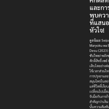
และการ
พบควา
ที่แสนอ
หัวใจ!
ดูอนิเมะ Seij
Maryoku wa 
Desu (2023)
ซับไทย!
พลังข
ศักดิ์สิทธิ์
เซย์
ย
เติบโตอย่างต่อ
ใช้เวลาส่วนให
การปรุงยาและก
สมุนไพรในสถา
แต่ชีวิตที่เงี
เปลี่ยนไปเมื่อ
รับมือกับภารกิ
สำคัญกว่าเดิม
นั้นความสัมพั