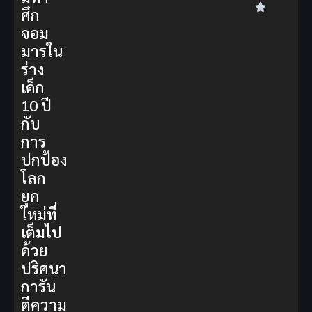
ศึก
จอม
มารใน
ร่าง
เด็ก
10 ปี
กับ
การ
ปกป้อง
โลก
ยุค
ใหม่ที่
เต็มไป
ด้วย
ปริศนา
การัน
ตีความ