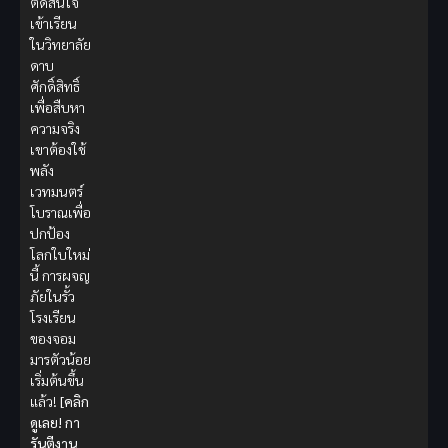
ตัดสินใจ
เข้าเรียน
ในวิทยาลัย
ดาบ
ศักดิ์สิทธิ์
เพื่อสืบหา
ความจริง
เขาต้องใช้
พลัง
เวทมนตร์
โบราณเพื่อ
ปกป้อง
โลกใบใหม่
นี้ การผจญ
ภัยในรั้ว
โรงเรียน
ของจอม
มารตัวน้อย
เริ่มต้นขึ้น
แล้ว!
[คลิก
ดูเลย! กา
รันตีงาน