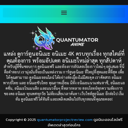
Blackmail (ข่มขู่)
(1)
2001
2000
Blood
(1)
1999
1998
1997
1996
Bondage (ทาส)
(1)
1993
1992
boys love
(1)
1991
1990
แหล่ง ดูการ์ตูนอนิเมะ อนิเมะ 4K ครบทุกเรื่อง ทุกสไตล์ที่
Censored (เซ็นเซอร์)
1989
(19)
1988
คุณต้องการ พร้อมอัปเดต อนิเมะใหม่ล่าสุด ทุกสัปดาห์
1987
1985
สำหรับผู้ที่ชื่นชอบการ ดูอนิเมะฟรี และต้องการอัปเดตเรื่องราวใหม่ๆ อยู่เสมอ ที่นี่
Comedy (ตลก)
(235)
คือคำตอบ! เรามุ่งมั่นที่จะเป็นแหล่งรวม การ์ตูนอนิเมะ ที่ใหญ่ที่สุดและดีที่สุด เพื่อ
1984
1983
ให้คุณสามารถ ดูอนิเมะออนไลน์ ได้อย่างต่อเนื่องไม่มีสะดุด เราคัดสรร อนิเมะ
Comedy (ตลก)
(85)
พากย์ไทย และ อนิเมะซับไทย คุณภาพเยี่ยม มีทั้ง อนิเมะแนวแฟนตาซี, อนิเมะแอ
1982
1981
คชั่น, อนิเมะโรแมนติก และแนวอื่นๆ ที่หลากหลาย ตอบโจทย์ทุกความต้องการ
ของคอ อนิเมะ ทุกเพศทุกวัย ไม่ต้องเสียเวลาค้นหา เว็บไซต์ดูอนิเมะ อีกต่อไป เริ่ม
1980
1979
Comic Book การ์ตูน
(1)
ต้น ดูอนิเมะฟรี ได้ทันที และเพลิดเพลินไปกับทุกตอนที่คุณรอคอย!
1977
1972
Coming of Age ก้าวพ้นวัย
(7)
Copyright © 2025
quantumatorprojectreview.com
ดูอนิเมะออนไลน์ฟรี
Coming-of-Age ก้าวผ่านวัย
(6)
อัพเดตล่าสุดก่อนใคร