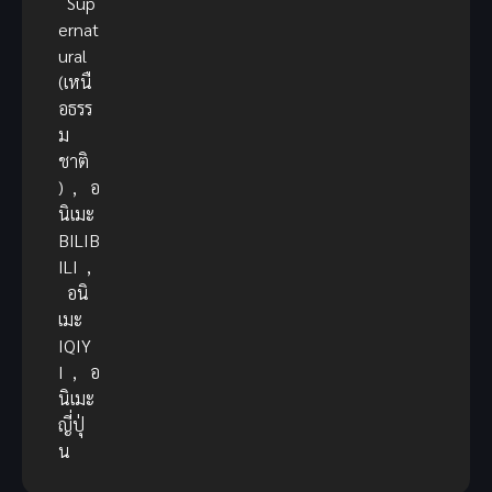
Sup
ernat
ural
(เหนื
อธรร
ม
ชาติ
)
,
อ
นิเมะ
BILIB
ILI
,
อนิ
เมะ
IQIY
I
,
อ
นิเมะ
ญี่ปุ่
น