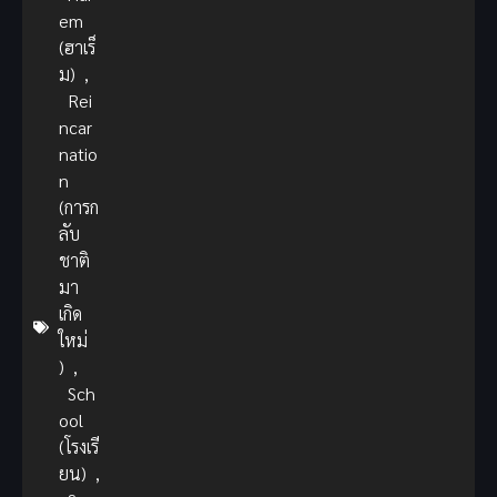
em
(ฮาเร็
ม)
,
Rei
ncar
natio
n
(การก
ลับ
ชาติ
มา
เกิด
ใหม่
)
,
Sch
ool
(โรงเรี
ยน)
,