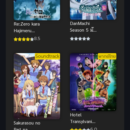
DanMachi
Re:Zero kara
Season 5 มัน
Hajimeru
ผิดรึไงถ้าใจ
Isekai
8.5
อยากจะพบรัก
Seikatsu
ในดันเจี้ยน
Season 3
Soundtrack
พากย์ไทย
ภาค 5
รีเซ็ตชีวิต ฝ่า
วิกฤตต่างโลก
ภาค 3
Hotel
Transylvania
Sakurasou no
4 โรงแรมผี
6.0
Pet na