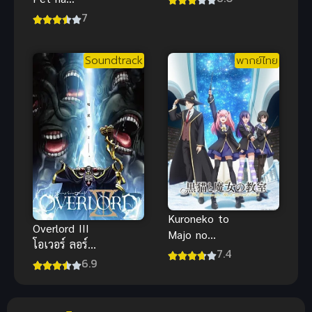
หนีไปพักร้อน
Kanojo
7
เปลี่ยนร่างไป
(2012) ซากุระ
ป่วนโลก
โซว หอพัก
พากย์
Soundtrack
พากย์ไทย
สร้างฝัน
Kuroneko to
Overlord III
Majo no
โอเวอร์ ลอร์ด
Kyoushitsu
7.4
จอมมารพิชิต
6.9
ห้องเรียน
โลก ภาค 3
เวทมนตร์กับ
คุณแมวดำ ซับ