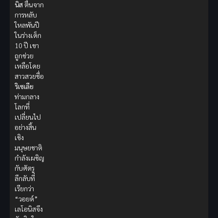
นิส
ตื่นจาก
การหลับ
ใหลพันปี
ในร่างเด็ก
10 ปี เขา
ถูกช่วย
เหลือโดย
สาวสวยชื่อ
ริเซเลีย
ท่ามกลาง
โลกที่
เปลี่ยนไป
อย่างสิ้น
เชิง
มนุษยชาติ
กำลังเผชิญ
กับศัตรู
ลึกลับที่
เรียกว่า
“วอยด์”
เลโอนิสจึง