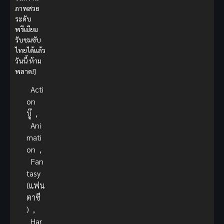
ภาพสวย
ระดับ
พรีเมียม
รับชมซับ
ไทยได้แล้ว
วันนี้ ห้าม
พลาด!]
Acti
on
บู๊
,
Ani
mati
on
,
Fan
tasy
(แฟน
ตาซี
)
,
Har