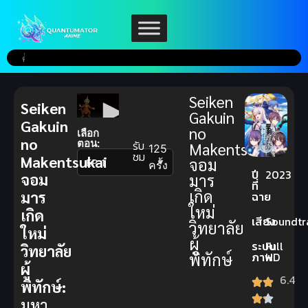
Seiken
Seiken
Gakuin
Gakuin
no
เลือก
no
ตอน:
รับ
Makentsukai
125
ชม
Makentsukai
จอม
▼
ครั้ง
ปี
2023
จอม
มาร
ที่
เกิด
มาร
ฉาย
ใหม่
เกิด
เสียง
Soundtr
วิทยาลัย
ใหม่
ผู้
ระบบ
Full
วิทยาลัย
พิทักษ์
ภาพ
HD
ผู้
6.4
พิทักษ์:
มหา