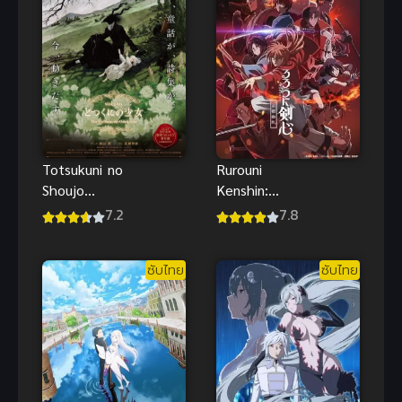
Rurouni
Totsukuni no
Kenshin:
Shoujo
Meiji
(2022) เด็ก
7.8
7.2
Kenkaku
สาวผู้ที่ถูกทอด
Romantan –
OVA ซับไทย
ซับไทย
ซับไทย
Kyoto
Douran
ซามูไรพเนจร
(2023) ภาค 2