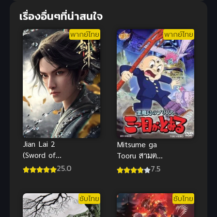
เรื่องอื่นๆที่น่าสนใจ
พากย์ไทย
พากย์ไทย
Jian Lai 2
Mitsume ga
(Sword of
Tooru สามตา
Coming 2)
ปาฏิหาริย์
25.0
7.5
กระบี่จงมา
พากย์ไทย อนิ
ภาค 2 ซับไทย
เมะผจญภัยสุด
ซับไทย
ซับไทย
คลาสสิก