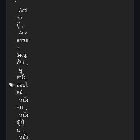
Acti
on
บู๊
,
Adv
entur
e
(ผจญ
ภัย)
,
ดู
หนัง
ออนไ
ลน์
,
หนัง
HD
,
หนัง
ญี่ปุ่
น
,
หนัง