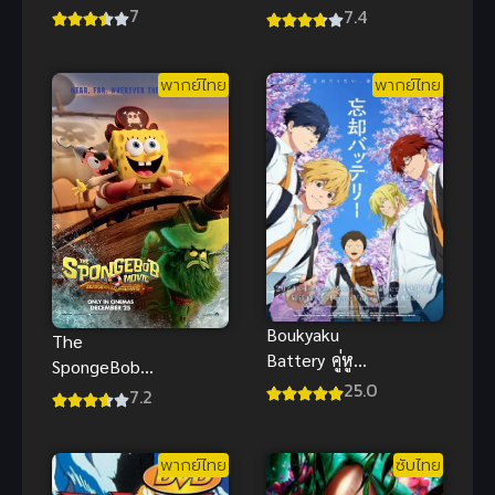
(2023)
จิ้งจอกโลก
7
7.4
สงครามลม
ซามูไร
และไฟ
พากย์ไทย
พากย์ไทย
Boukyaku
The
Battery คู่หู
SpongeBob
เบสบอล ซับ
25.0
Movie Search
7.2
ไทย
for
SquarePants
พากย์ไทย
ซับไทย
(2025) พากย์
ไทย