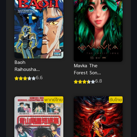
Baoh
Mavka The
Raihousha
Forest Song
อมนุษย์บาโอ
6.6
มาฟก้า เพลง
6.8
พากย์ไทย อนิ
แห่งป่า ซับ
เมะแอคชั่นไซ
ไทย
ไฟสุดเดือด
พากย์ไทย
ซับไทย
แอนิเมชันสุด
มันส์
ซึ้ง