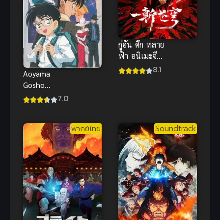
กู่อัน ศึก ทลาย
ฟ้า อนิเมะจีน
แนวกำลัง
8.1
Aoyama
ภายในฟอร์ม
Gosho
ยักษ์เรื่องใหม่
TanpenShu
7.0
ล่าสุด
โลกมหัศจรรย์
ของ อาโอยาม่
พากย์ไทย
Soundtrack
า โกโช พากย์
ไทย ดู
ออนไลน์