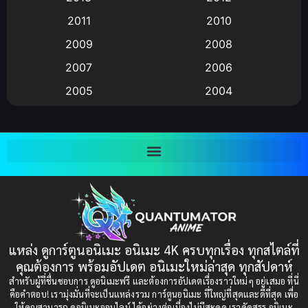
anime
(9)
2011
2010
Anime อนิเมะ
(112)
2009
2008
Big tits (นมใหญ่)
(19)
2007
2006
2005
2004
Bitch (ผู้หญิงร่าน)
(1)
2003
2002
Blackmail (ข่มขู่)
(1)
2001
2000
Blood
(1)
1999
1998
1997
1996
Bondage (ทาส)
(1)
1993
1992
boys love
(1)
1991
1990
แหล่ง ดูการ์ตูนอนิเมะ อนิเมะ 4K ครบทุกเรื่อง ทุกสไตล์ที่
Censored (เซ็นเซอร์)
1989
(19)
1988
คุณต้องการ พร้อมอัปเดต อนิเมะใหม่ล่าสุด ทุกสัปดาห์
1987
1985
สำหรับผู้ที่ชื่นชอบการ ดูอนิเมะฟรี และต้องการอัปเดตเรื่องราวใหม่ๆ อยู่เสมอ ที่นี่
Comedy (ตลก)
(235)
คือคำตอบ! เรามุ่งมั่นที่จะเป็นแหล่งรวม การ์ตูนอนิเมะ ที่ใหญ่ที่สุดและดีที่สุด เพื่อ
1984
1983
ให้คุณสามารถ ดูอนิเมะออนไลน์ ได้อย่างต่อเนื่องไม่มีสะดุด เราคัดสรร อนิเมะ