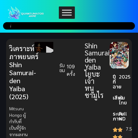
Shin
วิเคราะห์
Samurai-
ภาพยนตร์
den
Shin
รับ
Yaiba
109
ชม
Samurai-
ไยบะ
ครั้ง
ปี
2025
den
เจ้า
ที่
ฉาย
หนู
Yaiba
ซามูไร
(2025)
เสียง
ซับ
ไทย
Mitsuru
ระบบ
Full
Hongo ผู้
ภาพ
HD
กำกับที่
เป็นที่รู้จัก
7.5
จากผลงาน