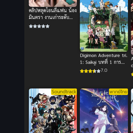
คลิปหลุดโอนลี่แฟน น้อง
มินตรา งานเก่าระดับ
ตำนาน โหนกนูนอวบ
สวยจัด
Digimon Adventure tri.
1: Saikai บทที่ 1 การพบ
กันอีกครั้ง ซับไทยฟรี
7.0
Soundtrack
พากย์ไทย