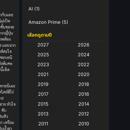
AI
(1)
้กำกับและ
ม่เปิด
Amazon Prime
(5)
อชั้นของอ
ากญี่ปุ่น
เลือกดูตามปี
Anal (ประตูหลัง)
(11)
ภาพต้อง
2027
2026
าร และฉาก
Animation
(583)
ันส์สะใจ
2025
2024
่ชอบอนิ
Animation การ์ตูน
(88)
ังพิเศษ
2023
2022
นี้เด็ด
2021
2020
Animation อนิเมะ
(72)
2019
2018
งหาอนิเมะ
Animation แอนิเมชั่น
(1)
ไตล์ฮีโร่
2017
2016
2nd
Animation แอนิเมชัน
(19)
2015
2014
้อาย หัวใจ
 ซับ
2013
2012
anime
(9)
็นตัว
ะ! เตรียม
2011
2010
ซับน้ำตา
Anime อนิเมะ
(112)