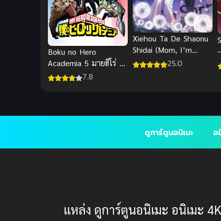
Xiehou Ta De Shaonu
Shidai (Mom, I’m
Boku no Hero
Sorry) ซับไทย
25.0
Academia 5 มายฮีโร่ อ
คาเดเมีย ภาค 5
7.8
ดูการ์ตูนอนิเมะ
อน
แหล่ง ดูการ์ตูนอนิเมะ อนิเมะ 4K