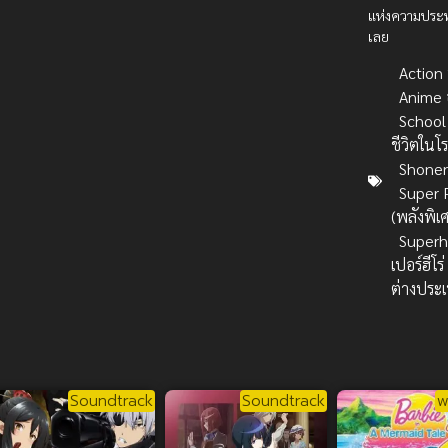
แห่งความประท
เลย
Action บ
Anime 
School 
ชีวิตในโ
Shone
Super 
(พลังพิเ
Superh
เปอร์ฮีโร่
ต่างประ
Soundtrack
Soundtrack
พ