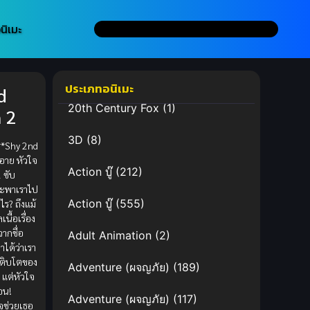
นิเมะ
ประเภทอนิเมะ
d
20th Century Fox
(1)
 2
3D
(8)
 **Shy 2nd
้อาย หัวใจ
Action บู๊
(212)
 ซับ
จะพาเราไป
Action บู๊
(555)
ไร? ถึงแม้
เนื้อเรื่อง
ากชื่อ
Adult Animation
(2)
าได้ว่าเรา
เติบโตของ
Adventure (ผจญภัย)
(189)
าย แต่หัวใจ
อน!
Adventure (ผจญภัย)
(117)
จช่วยเธอ