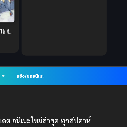
DC Comics
(2)
Demon (ปีศาจ)
(2)
Demons (ปีศาจ)
(6)
ด้ ก็
Detective (นักสืบ)
(1)
Detective สืบสวน
(6)
Donghua
(89)
แจ้ง/ขออนิเมะ
Double penetration (สองรู)
(2)
Drama (ดราม่า)
(147)
Drama (ดราม่า)
(112)
ปเดต อนิเมะใหม่ล่าสุด ทุกสัปดาห์
DreamWorks
(4)