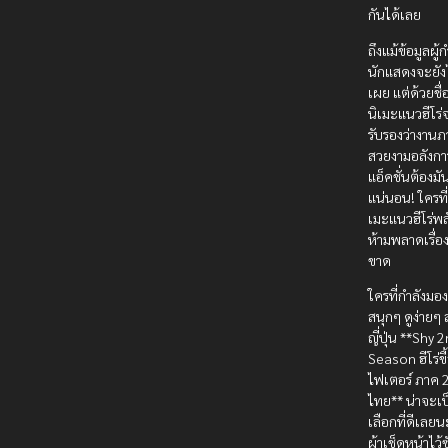
กันได้เลย
ถึงแม้ข้อมูลผู
นักแสดงจะยังไ
เผย แต่ด้วยชื่
นิเมะแนวฮีโร่จ
รับรองว่างาน
สวยงามอลังก
แอ็คชั่นต้องม
แน่นอน! ใครที
เมะแนวฮีโร่พล
ห้ามพลาดเรื่อง
ขาด
ใครที่กำลังมอ
สนุกๆ ดูง่ายๆ ส
ญี่ปุ่น **Shy 
Season ฮีโร่ขี
ไฟเตอร์ ภาค 2
ไทย** น่าจะเป
เลือกที่ดีเลยน
ผ้าเช็ดหน้าไว้