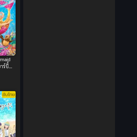
1980
1979
Comic Book การ์ตูน
(1)
1977
1972
Coming of Age ก้าวพ้นวัย
(7)
Coming-of-Age ก้าวผ่านวัย
(6)
Creampie (หลั่งใน)
(19)
Crime
(8)
rmaid
ร์บี้
Crime อาชญากรรม
(10)
ก 2 พากย์
Cultivation
(33)
ซับไทย
Cyberpunk
(4)
Dark Fantasy
(25)
Dark Fantasy ดาร์กแฟนตาซี
(1)