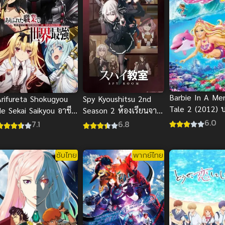
Barbie In A Me
Arifureta Shokugyou
Spy Kyoushitsu 2nd
Tale 2 (2012) บา
de Sekai Saikyou อาชีพ
Season 2 ห้องเรียนจาร
เงือกน้อยผู้น่ารั
กระจอกแล้วทำไม ยังไง
ชน ซับไทย 2023
6.0
7.1
6.8
ไทย
ข้าก็เทพ ภาค 1
ซับไทย
พากย์ไทย