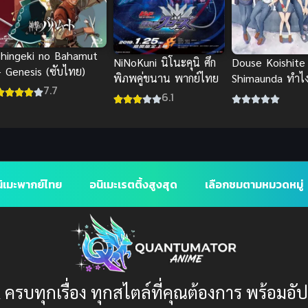
Shingeki no Bahamut
Douse Koishite
NiNoKuni นิโนะคุนิ ศึก
– Genesis (ซับไทย)
Shimaunda ทำไงไ
พิภพคู่ขนาน พากย์ไทย
7.7
คนมันรักไปแล้ว
6.1
ิเมะพากย์ไทย
อนิเมะเรตติ้งสูงสุด
เลือกชมตามหมวดหมู่
 ครบทุกเรื่อง ทุกสไตล์ที่คุณต้องการ พร้อมอั