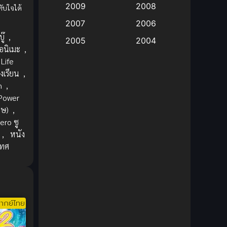
2009
2008
ับใจได้
Big tits (นมใหญ่)
(19)
2007
2006
ู๊
,
2005
2004
Bitch (ผู้หญิงร่าน)
(1)
อนิเมะ
,
2003
2002
Life
Blackmail (ข่มขู่)
(1)
รงเรียน
,
2001
2000
n
,
Blood
(1)
1999
1998
Power
1997
1996
ศษ)
,
Bondage (ทาส)
(1)
ero ซู
1993
1992
,
หนัง
boys love
(1)
1991
1990
เทศ
Censored (เซ็นเซอร์)
1989
(19)
1988
1987
1985
Comedy (ตลก)
(235)
1984
1983
ากย์ไทย
Comedy (ตลก)
(85)
1982
1981