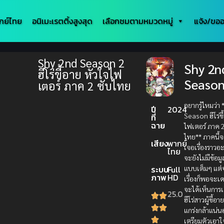
กย์ไทย
อนิเมะเรตติ้งสูงสุด
เลือกชมตามหมวดหมู่
แจ้ง/ขออ
Shy 2nd Season 2
Shy 2n
ฮีโร่ขี้อาย หัวใจไฟ
Season
เตอร์ ภาค 2 ซับไทย
อยากรู้ไหมว่า
ปี
2024
Season ฮีโร่ขี
ที่
ฉาย
ไฟเตอร์ ภาค 2
ไทย** ภาคนี้
เสียง
พากย์
เจอเรื่องราวอะ
ไทย
จะยังไม่มีข้อมูล
ระบบ
Full
แบบเต็มๆ แต่จ
ภาพ
HD
เรื่องก็พอจะเด
จะได้เห็นการ
25.0
ฮีโร่สาวผู้ขี้อ
แกร่งกล้าแน่น
เตรียมตัวเอาใ