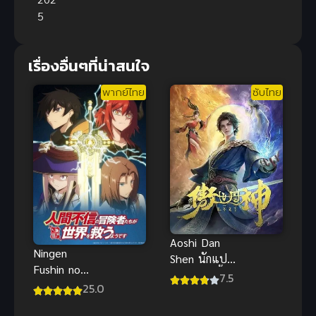
5
เรื่องอื่นๆที่น่าสนใจ
พากย์ไทย
ซับไทย
Aoshi Dan
Ningen
Shen นักแปร
Fushin no
ธาตุเหนือชั้น
7.5
Boukensha
25.0
ฟ้า