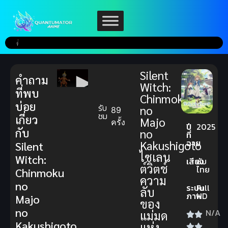
Silent
คำถาม
Witch:
ที่พบ
Chinmoku
บ่อย
รับ
no
89
ชม
เกี่ยว
Majo
ครั้ง
ปี
2025
กับ
no
ที่
ฉาย
Kakushigoto
Silent
ไซเลน
Witch:
เสียง
ซับ
ต์วิตช์
ไทย
Chinmoku
ความ
no
ระบบ
Full
ลับ
ภาพ
HD
Majo
ของ
no
N/A
แม่มด
Kakushigoto
แห่ง