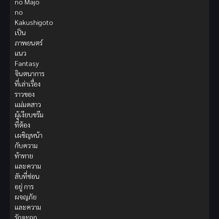
no Majo
no
Kakushigoto
เป็น
ภาพยนตร์
แนว
Fantasy
จินตนาการ
ที่เล่าเรื่อง
ราวของ
แม่มดสาว
ผู้เงียบขรึม
ที่ต้อง
เผชิญหน้า
กับความ
ท้าทาย
และความ
ลับที่ซ่อน
อยู่ การ
ผจญภัย
และความ
รักจะถูก