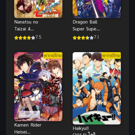
Nanatsu no
Dragon Ball
Taizai 4
Super Super
Kamigami no
Hero ดราก้อน
7.5
7.1
Gekirin ศึก
บอลซูเปอร์
ตำนาน 7
พากย์ไทยเสียง
พากย์ไทย
พากย์ไทย
อัศวิน ภาค 4
ใหม่
เพลิงพิโรธ
ของเหล่าทวย
เทพ
Kamen Rider
Haikyu!!
Heisei
(2014) ไฮคิว!!