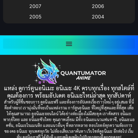
Big tits (นมใหญ่)
(19)
2007
2006
2005
2004
Bitch (ผู้หญิงร่าน)
(1)
2003
2002
Blackmail (ข่มขู่)
(1)
2001
2000
Blood
(1)
1999
1998
1997
1996
Bondage (ทาส)
(1)
1993
1992
boys love
(1)
1991
1990
แหล่ง ดูการ์ตูนอนิเมะ อนิเมะ 4K ครบทุกเรื่อง ทุกสไตล์ที่
Censored (เซ็นเซอร์)
1989
(19)
1988
คุณต้องการ พร้อมอัปเดต อนิเมะใหม่ล่าสุด ทุกสัปดาห์
1987
1985
สำหรับผู้ที่ชื่นชอบการ ดูอนิเมะฟรี และต้องการอัปเดตเรื่องราวใหม่ๆ อยู่เสมอ ที่นี่
Comedy (ตลก)
(235)
คือคำตอบ! เรามุ่งมั่นที่จะเป็นแหล่งรวม การ์ตูนอนิเมะ ที่ใหญ่ที่สุดและดีที่สุด เพื่อ
1984
1983
ให้คุณสามารถ ดูอนิเมะออนไลน์ ได้อย่างต่อเนื่องไม่มีสะดุด เราคัดสรร อนิเมะ
Comedy (ตลก)
(85)
พากย์ไทย และ อนิเมะซับไทย คุณภาพเยี่ยม มีทั้ง อนิเมะแนวแฟนตาซี, อนิเมะแอ
1982
1981
คชั่น, อนิเมะโรแมนติก และแนวอื่นๆ ที่หลากหลาย ตอบโจทย์ทุกความต้องการ
ของคอ อนิเมะ ทุกเพศทุกวัย ไม่ต้องเสียเวลาค้นหา เว็บไซต์ดูอนิเมะ อีกต่อไป เริ่ม
1980
1979
Comic Book การ์ตูน
(1)
ต้น ดูอนิเมะฟรี ได้ทันที และเพลิดเพลินไปกับทุกตอนที่คุณรอคอย!