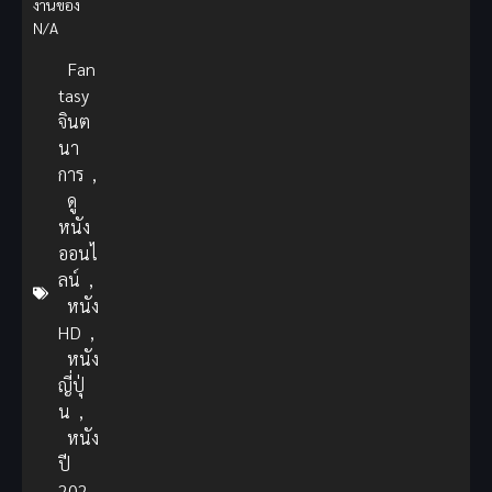
งานของ
N/A
Fan
tasy
จินต
นา
การ
,
ดู
หนัง
ออนไ
ลน์
,
หนัง
HD
,
หนัง
ญี่ปุ่
น
,
หนัง
ปี
202