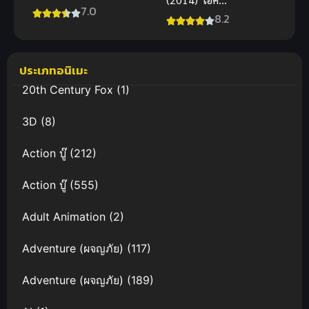
Generations
7.0
คู่ตบฟ้า
8.2
Forever รวม
ประทาน ภาค
พลังมาสค์ไรเด
1
อร์
ประเภทอนิเมะ
ฟอร์เอเวอร์
(2018)
20th Century Fox
(1)
3D
(8)
Action บู๊
(212)
Action บู๊
(555)
Adult Animation
(2)
Adventure (ผจญภัย)
(117)
Adventure (ผจญภัย)
(189)