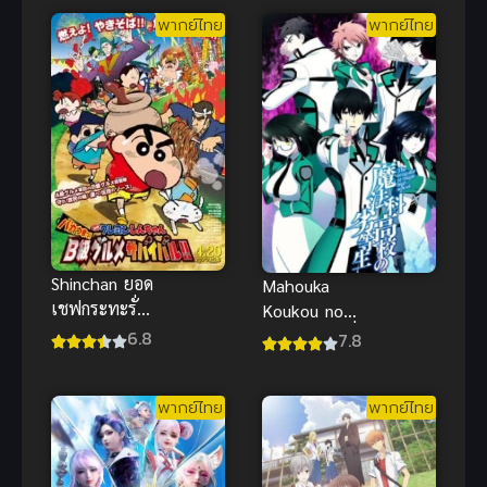
พากย์ไทย
พากย์ไทย
Shinchan ยอด
Mahouka
เชฟกระทะรั่ว
Koukou no
ชินจังเดอะมูฟ
Rettousei พี่
6.8
7.8
วี่ พากย์ไทย อ
น้องปริศนา
นิเมะฮา
โรงเรียนมหา
พากย์ไทย
พากย์ไทย
กระจาย
เวท ภาค 1