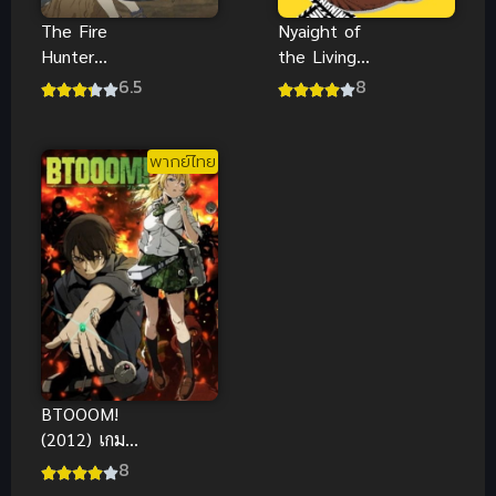
The Fire
Nyaight of
Hunter
the Living
(2023) ราชา
Cat (2026)
6.5
8
นักล่าอัคคี
แมวซอมบี้
พากย์ไทย
BTOOOM!
(2012) เกม
ระเบิดฝ่าวิกฤต
8
มหาประลัย