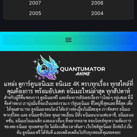
Big tits (นมใหญ่)
(19)
2007
2006
2005
2004
Bitch (ผู้หญิงร่าน)
(1)
2003
2002
Blackmail (ข่มขู่)
(1)
2001
2000
Blood
(1)
1999
1998
1997
1996
Bondage (ทาส)
(1)
1993
1992
boys love
(1)
1991
1990
แหล่ง ดูการ์ตูนอนิเมะ อนิเมะ 4K ครบทุกเรื่อง ทุกสไตล์ที่
Censored (เซ็นเซอร์)
1989
(19)
1988
คุณต้องการ พร้อมอัปเดต อนิเมะใหม่ล่าสุด ทุกสัปดาห์
1987
1985
สำหรับผู้ที่ชื่นชอบการ ดูอนิเมะฟรี และต้องการอัปเดตเรื่องราวใหม่ๆ อยู่เสมอ ที่นี่
Comedy (ตลก)
(235)
คือคำตอบ! เรามุ่งมั่นที่จะเป็นแหล่งรวม การ์ตูนอนิเมะ ที่ใหญ่ที่สุดและดีที่สุด เพื่อ
1984
1983
ให้คุณสามารถ ดูอนิเมะออนไลน์ ได้อย่างต่อเนื่องไม่มีสะดุด เราคัดสรร อนิเมะ
Comedy (ตลก)
(85)
พากย์ไทย และ อนิเมะซับไทย คุณภาพเยี่ยม มีทั้ง อนิเมะแนวแฟนตาซี, อนิเมะแอ
1982
1981
คชั่น, อนิเมะโรแมนติก และแนวอื่นๆ ที่หลากหลาย ตอบโจทย์ทุกความต้องการ
ของคอ อนิเมะ ทุกเพศทุกวัย ไม่ต้องเสียเวลาค้นหา เว็บไซต์ดูอนิเมะ อีกต่อไป เริ่ม
1980
1979
Comic Book การ์ตูน
(1)
ต้น ดูอนิเมะฟรี ได้ทันที และเพลิดเพลินไปกับทุกตอนที่คุณรอคอย!