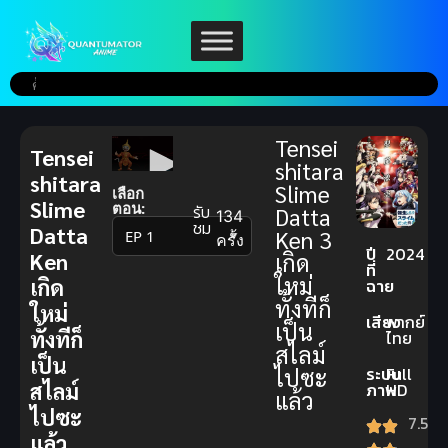
Tensei
Tensei
shitara
shitara
Slime
เลือก
Slime
ตอน:
รับ
Datta
134
ชม
Datta
Ken 3
▼
ครั้ง
ปี
2024
Ken
เกิด
ที่
ใหม่
เกิด
ฉาย
ทั้งทีก็
ใหม่
เสียง
พากย์
เป็น
ทั้งทีก็
ไทย
สไลม์
เป็น
ไปซะ
ระบบ
Full
สไลม์
ภาพ
HD
แล้ว
ไปซะ
7.5
แล้ว