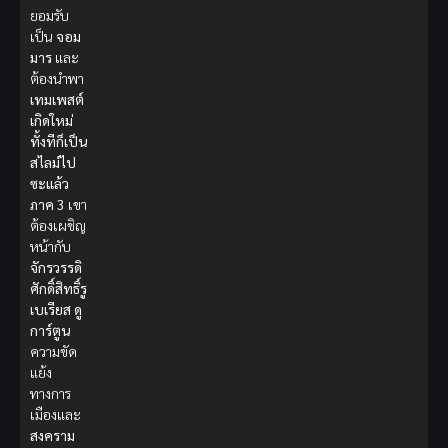
ยอมรับ
เป็น
จอม
มาร
และ
ต้องนำพา
เทมเพสต์
เกิดใหม่
ทั้งทีก็เป็น
สไลม์ไป
ซะแล้ว
ภาค 3
เขา
ต้องเผชิญ
หน้ากับ
จักรวรรดิ
ศักดิ์สิทธิ์รู
เบเรียส
ดู
การ์ตูน
ความขัด
แย้ง
ทางการ
เมืองและ
สงคราม