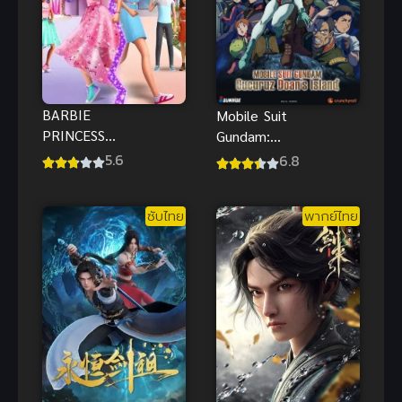
BARBIE
Mobile Suit
PRINCESS
Gundam:
ADVENTURE
Cucuruz
5.6
6.8
(2020) บาร์บี้
Doan’s
ภารกิจลับฉบับ
Island บันทึก
ซับไทย
พากย์ไทย
เจ้าหญิง
สงคราม ซับ
ไทยฟรี