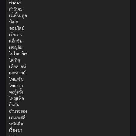
ศาสนา
กำลังจะ
เริ่มขึ้น.
ดูอ
นิเมะ
ออนไลน์
เรื่องราว
แอ็กชัน
ผจญภัย
ในโลก
อิเซ
ไค
ที่ดุ
เดือด.
อนิ
เมะพากย์
ไทย/ซับ
ไทย
การ
ต่อสู้ครั้ง
ใหญ่เพื่อ
ยืนยัน
อำนาจของ
เทมเพสต์
หนังเต็ม
เรื่อง
มา