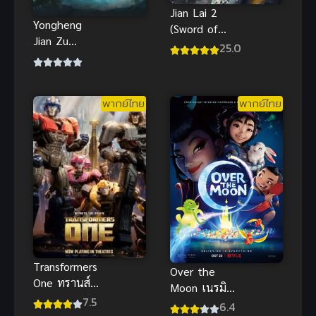
Jian Lai 2
Yongheng
(Sword of
Jian Zu
Coming 2)
25.0
(Rebirth of
กระบี่จงมา
the Sword
ภาค 2 ซับไทย
Patriarch)
พากย์ไทย
พากย์ไทย
ปรมาจารย์
กระบี่เกิดใหม่
Transformers
Over the
One ทรานส์ฟ
Moon เนรมิต
อร์เมอร์ส 1
7.5
ฝันสู่จันทรา
6.4
(2024)