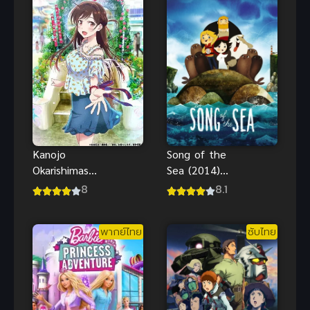
Song of the
Kanojo
Sea (2014)
Okarishimasu
เสียงเพลงแห่ง
สะดุดรักยัย
8.1
8
ท้องทะเล
แฟนเช่า ภาค
พากย์ไทย
1
พากย์ไทย
ซับไทย
ออนไลน์