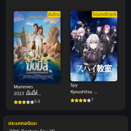
พากย์ไทย
ซับไทย
Soundtrack
Spy
Mummies
Kyoushitsu 1
2023 มัมมี่ส์
ห้องเรียนจาร
7
ซับไทย
5.9
ชน ภาค 1
แอนิเมชัน
2023 ซับไทย
ครอบครัวผจญ
ภัยสุดแสนน่า
ประเภทอนิเมะ
รัก