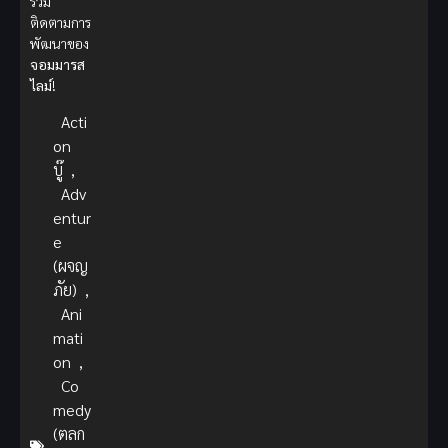
ร่วม
ติดตามการ
พัฒนาของ
จอมมารส
ไลม์
!
Acti
on
บู๊
,
Adv
entur
e
(ผจญ
ภัย)
,
Ani
mati
on
,
Co
medy
(ตลก