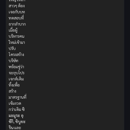
สาวๆ ต้อง
เจอกับบท
ทดสอบที่
ยากลำบาก
เมื่อผู้
บริหารคน
ใหม่เข้ามา
ปรับ
โครงสร้าง
บริษัท
พร้อมขู่ว่า
จะยุบโปร
เจกต์เดิม
ทิ้งเพื่อ
สร้าง
มาตรฐานที่
เข้มงวด
กว่าเดิม
ชิ
มะมูระ อุ
ซึกิ
,
ชิบูยะ
ริน
และ