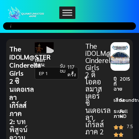
The
The
iDOLM@STER
iDOLM@STER
Cinderella
เลือก
Cinderella
ตอน:
รับ
Girls
117
ชม
Girls
2 ดิ
▼
ครั้ง
ปี
2015
2 ซิ
ไอดอ
ที่
ลมาส
นเดอเรล
ฉาย
เตอร์
ลา
เสียง
Soundtr
ซิ
เกิร์ลส์
นเดอเรล
ระบบ
Full
ภาค
ลา
ภาพ
HD
2:
บท
เกิร์ลส์
7.5
พิสูจน์
ภาค 2
ความ