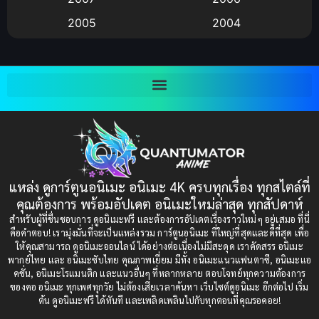
2005
2004
Bitch (ผู้หญิงร่าน)
(1)
2003
2002
Blackmail (ข่มขู่)
(1)
2001
2000
Blood
(1)
1999
1998
1997
1996
Bondage (ทาส)
(1)
1993
1992
boys love
(1)
1991
1990
แหล่ง ดูการ์ตูนอนิเมะ อนิเมะ 4K ครบทุกเรื่อง ทุกสไตล์ที่
Censored (เซ็นเซอร์)
1989
(19)
1988
คุณต้องการ พร้อมอัปเดต อนิเมะใหม่ล่าสุด ทุกสัปดาห์
1987
1985
สำหรับผู้ที่ชื่นชอบการ ดูอนิเมะฟรี และต้องการอัปเดตเรื่องราวใหม่ๆ อยู่เสมอ ที่นี่
Comedy (ตลก)
(235)
คือคำตอบ! เรามุ่งมั่นที่จะเป็นแหล่งรวม การ์ตูนอนิเมะ ที่ใหญ่ที่สุดและดีที่สุด เพื่อ
1984
1983
ให้คุณสามารถ ดูอนิเมะออนไลน์ ได้อย่างต่อเนื่องไม่มีสะดุด เราคัดสรร อนิเมะ
Comedy (ตลก)
(85)
พากย์ไทย และ อนิเมะซับไทย คุณภาพเยี่ยม มีทั้ง อนิเมะแนวแฟนตาซี, อนิเมะแอ
1982
1981
คชั่น, อนิเมะโรแมนติก และแนวอื่นๆ ที่หลากหลาย ตอบโจทย์ทุกความต้องการ
ของคอ อนิเมะ ทุกเพศทุกวัย ไม่ต้องเสียเวลาค้นหา เว็บไซต์ดูอนิเมะ อีกต่อไป เริ่ม
1980
1979
Comic Book การ์ตูน
(1)
ต้น ดูอนิเมะฟรี ได้ทันที และเพลิดเพลินไปกับทุกตอนที่คุณรอคอย!
1977
1972