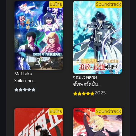
ซับไทย
Soundtrack
แอนิเมชันสุด
ซึ้ง
Mattaku
จอมเวทสาย
Saikin no
ซัพพอร์ตมัน
Tantei to
ไม่รุ่ง ภาค 1
2025
Kitara นักสืบ
สมัยนี้มันบ้า
ไปแล้ว!
ซับไทย
Soundtrack