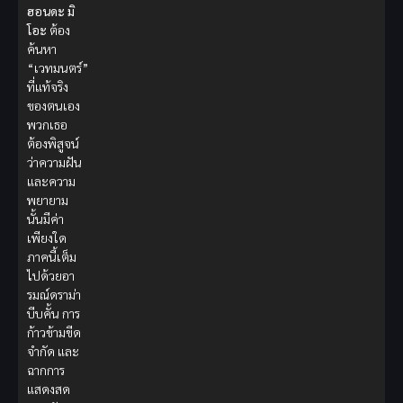
ฮอนดะ มิ
โอะ
ต้อง
ค้นหา
“เวทมนตร์”
ที่แท้จริง
ของตนเอง
พวกเธอ
ต้องพิสูจน์
ว่าความฝัน
และความ
พยายาม
นั้นมีค่า
เพียงใด
ภาคนี้เต็ม
ไปด้วยอา
รมณ์ดราม่า
บีบคั้น การ
ก้าวข้ามขีด
จำกัด และ
ฉากการ
แสดงสด