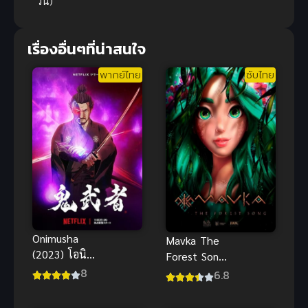
วัน)
เรื่องอื่นๆที่น่าสนใจ
พากย์ไทย
ซับไทย
Onimusha
Mavka The
(2023) โอนิมู
Forest Song
ฉะ
8
มาฟก้า เพลง
6.8
แห่งป่า ซับ
ไทย