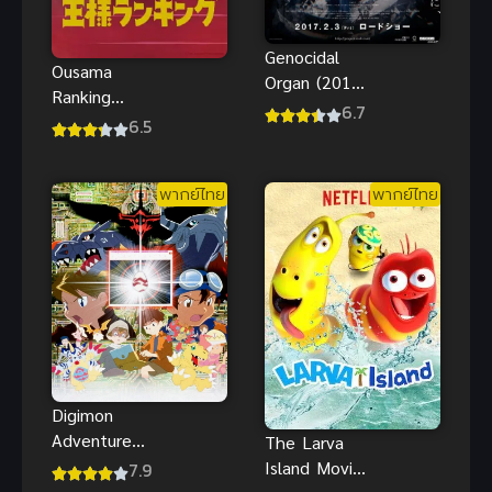
Genocidal
Ousama
Organ (2017)
Ranking
อวัยวะฆ่าล้าง
6.7
อันดับพระ
6.5
เผ่าพันธุ์ ซับ
ราชา ภาค 1
ไทย
พากย์ไทย
พากย์ไทย
Digimon
Adventure
The Larva
Our วอร์เกมส์
Island Movie
7.9
ของพวกเรา