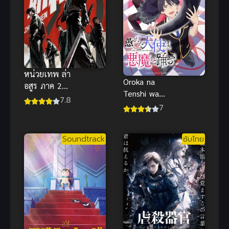
หน่วยเทพ ล่า
Oroka na
อสูร ภาค 2
Tenshi wa
สานต่อความ
7.8
Akuma to
7
มันส์ระดับ
Odoru ผู้ร่าย
เทพเจ้าเหนือ
รำกับปีศาจ
จินตนาการ
Soundtrack
ซับไทย
ภาค 1