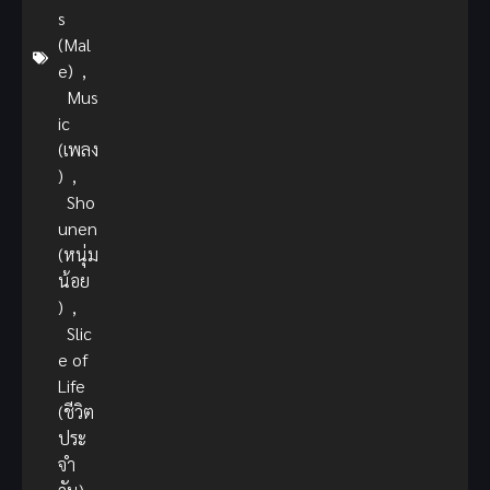
s
(Mal
e)
,
Mus
ic
(เพลง
)
,
Sho
unen
(หนุ่ม
น้อย
)
,
Slic
e of
Life
(ชีวิต
ประ
จำ