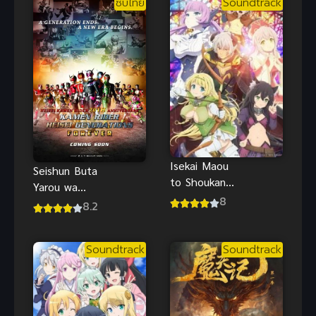
ซับไทย
Soundtrack
ผู้สิ้นสูญ พากย์
ไทย
Isekai Maou
Seishun Buta
to Shoukan
Yarou wa
Shoujo no
8
Yumemiru
8.2
Dorei
Shoujo no
Majutsu 2
Yume wo
จอมมารต่าง
Soundtrack
Soundtrack
Minai เรื่องฝัน
โลกกับบริวาร
ปั่นป่วนของ
สาวนักอัญเชิญ
ผมกับรุ่นพี่บัน
ภาค 2
นี่เกิร์ล ซับไทย