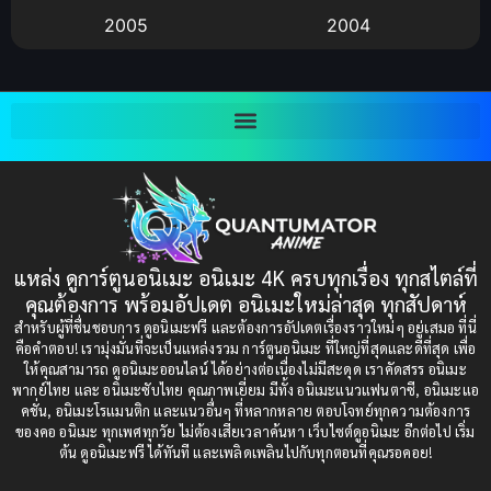
2005
2004
Bitch (ผู้หญิงร่าน)
(1)
2003
2002
Blackmail (ข่มขู่)
(1)
2001
2000
Blood
(1)
1999
1998
1997
1996
Bondage (ทาส)
(1)
1993
1992
boys love
(1)
1991
1990
แหล่ง ดูการ์ตูนอนิเมะ อนิเมะ 4K ครบทุกเรื่อง ทุกสไตล์ที่
Censored (เซ็นเซอร์)
1989
(19)
1988
คุณต้องการ พร้อมอัปเดต อนิเมะใหม่ล่าสุด ทุกสัปดาห์
1987
1985
สำหรับผู้ที่ชื่นชอบการ ดูอนิเมะฟรี และต้องการอัปเดตเรื่องราวใหม่ๆ อยู่เสมอ ที่นี่
Comedy (ตลก)
(235)
คือคำตอบ! เรามุ่งมั่นที่จะเป็นแหล่งรวม การ์ตูนอนิเมะ ที่ใหญ่ที่สุดและดีที่สุด เพื่อ
1984
1983
ให้คุณสามารถ ดูอนิเมะออนไลน์ ได้อย่างต่อเนื่องไม่มีสะดุด เราคัดสรร อนิเมะ
Comedy (ตลก)
(85)
พากย์ไทย และ อนิเมะซับไทย คุณภาพเยี่ยม มีทั้ง อนิเมะแนวแฟนตาซี, อนิเมะแอ
1982
1981
คชั่น, อนิเมะโรแมนติก และแนวอื่นๆ ที่หลากหลาย ตอบโจทย์ทุกความต้องการ
ของคอ อนิเมะ ทุกเพศทุกวัย ไม่ต้องเสียเวลาค้นหา เว็บไซต์ดูอนิเมะ อีกต่อไป เริ่ม
1980
1979
Comic Book การ์ตูน
(1)
ต้น ดูอนิเมะฟรี ได้ทันที และเพลิดเพลินไปกับทุกตอนที่คุณรอคอย!
1977
1972
Coming of Age ก้าวพ้นวัย
(7)