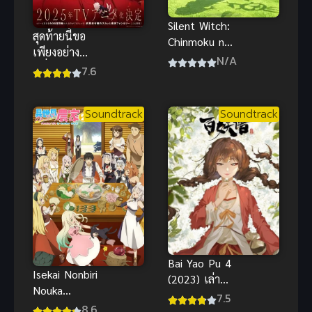
Silent Witch:
สุดท้ายนี้ขอ
Chinmoku no
เพียงอย่าง
Majo no
N/A
หนึ่งได้ไหมคะ
7.6
Kakushigoto
ไซเลนต์วิตช์
ความลับของ
Soundtrack
Soundtrack
แม่มดแห่ง
ความเงียบ
Bai Yao Pu 4
Isekai Nonbiri
(2023) เล่า
Nouka
ขานตำนาน
7.5
Season 2
8.6
ปีศาจ ภาค 4