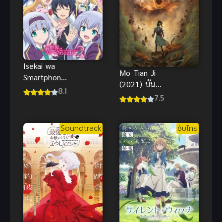
Isekai wa
Mo Tian Ji
Smartphone
(2021) บันทึก
to Tomo ni 2
8.1
ปีศาจ
7.5
ไปต่างโลกก็
ต้องไปกับสมา
ร์ทโฟนสิ
Soundtrack
ซับไทย