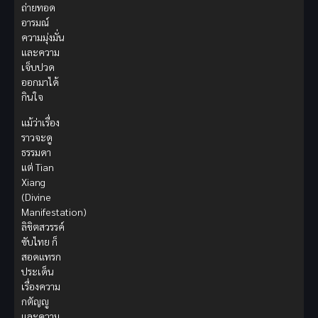
ถ่ายทอด
อารมณ์
ความมุ่งมั่น
และความ
เจ็บปวด
ออกมาได้
กินใจ
แม้ว่าเรื่อง
ราวจะดู
ธรรมดา
แต่ Tian
Xiang
(Divine
Manifestation)
ลิขิตสวรรค์
ซับไทย ก็
สอดแทรก
ประเด็น
เรื่องความ
กตัญญู
และความ