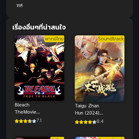
ทศ
เรื่องอื่นๆที่น่าสนใจ
พากย์ไทย
Soundtrack
Bleach
Taigu Zhan
TheMovie
Hun (2024)
บลีช เทพ
จิตวิญญาณ
7.1
8.4
มรณะ เดอะ
การต่อสู้บรรพ
มูฟวี่ 3 แด่เธอ
กาล