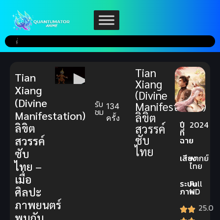
Tian
Tian
Xiang
Xiang
(Divine
(Divine
รับ
Manifestation)
134
ชม
Manifestation)
ลิขิต
ครั้ง
ปี
2024
ลิขิต
สวรรค์
ที่
ซับ
สวรรค์
ฉาย
ไทย
ซับ
เสียง
พากย์
ไทย –
ไทย
เมื่อ
ระบบ
Full
ศิลปะ
ภาพ
HD
ภาพยนตร์
25.0
พบกับ