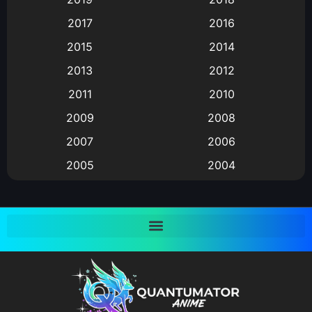
Animation แอนิเมชั่น
(1)
2017
2016
Animation แอนิเมชัน
(19)
2015
2014
2013
2012
anime
(9)
2011
2010
Anime อนิเมะ
(112)
2009
2008
Big tits (นมใหญ่)
(19)
2007
2006
2005
2004
Bitch (ผู้หญิงร่าน)
(1)
2003
2002
Blackmail (ข่มขู่)
(1)
2001
2000
Blood
(1)
1999
1998
1997
1996
Bondage (ทาส)
(1)
1993
1992
boys love
(1)
1991
1990