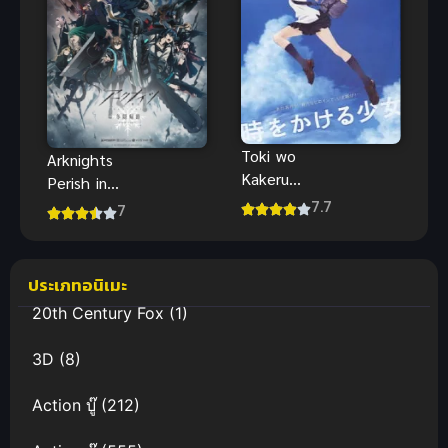
Toki wo
Arknights
Kakeru
Perish in
Shoujo กระ
7.7
Frost สงคราม
7
โดดจั้มพ์ทะลุ
หุบเขาน้ำแข็ง
ข้ามเวลา
ภาค 2
พากย์ไทย
ประเภทอนิเมะ
20th Century Fox
(1)
3D
(8)
Action บู๊
(212)