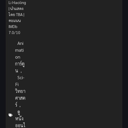
Li Haoling
| นำแสดง
โดย TBA |
คะแนน
IMDb
7.0/10
Ani
mati
on
การ์ตู
น
,
Sci-
Fi
วิทยา
ศาสต
ร์
,
ดู
หนัง
ออนไ