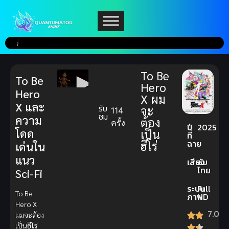
To Be
To Be
Hero
Hero
X ผม
X และ
รับ
จะ
114
ชม
ความ
ต้อง
ครั้ง
ปี
2025
โดด
เป็น
ที่
ฉาย
ฮีโร่
เด่นใน
แนว
เสียง
ซับ
ไทย
Sci-Fi
ระบบ
Full
To Be
ภาพ
HD
Hero X
7.0
ผมจะต้อง
เป็นฮีโร่