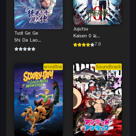
Jujutsu
Tudi Ge Ge
Kaisen 0 มหา
Shi Da Lao
เวทย์ผนึกมาร
7.8
(Over
พากย์ไทย
Goddess)
[เสียงไทยโรง]
ศิษย์ของข้า
พากย์ไทย
Soundtrack
ล้วนเป็นผู้ยิ่ง
ใหญ่