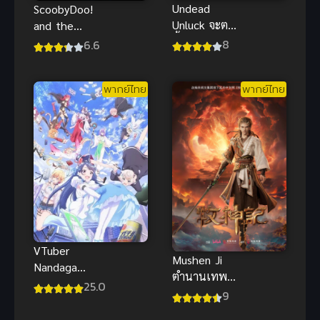
Undead
ScoobyDoo!
Unluck จะตาย
and the
ทั้งที ขอให้มัน
Loch Ness
8
6.6
สุดโต่งหน่อย
Monster สคูบี้
แล้วกัน
ดู อสูรกายใต้
พากย์ไทย
พากย์ไทย
บาดาล พากย์
ไทย
VTuber
Mushen Ji
Nandaga
ตำนานเทพกู้
Haishin Kiri
25.0
จักรวาล พากย์
9
Wasuretara
ไทย
ซับไทย