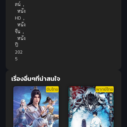
ลน์
,
หนัง
HD
,
หนัง
จีน
,
หนัง
ปี
202
5
เรื่องอื่นๆที่น่าสนใจ
ซับไทย
พากย์ไทย