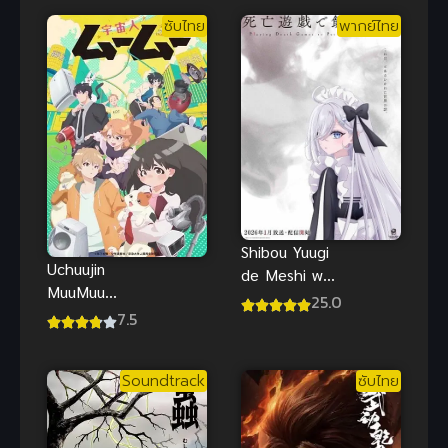
ไทย
Nakatta!?)
ซับไทย
พากย์ไทย
ให้เป็นแฟน
ได้ไงไม่เอาไม่
ไหวหรอก!
(หรือว่าจะไหว
นะ!?)
Shibou Yuugi
Uchuujin
de Meshi wo
MuuMuu
Kuu พากย์
25.0
เหมียวต่างดาว
7.5
ไทย ซับไทย
Soundtrack
ซับไทย