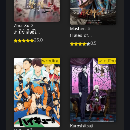
Zhui Xu 2
Mushen Ji
สามีข้าคือฮีโร่
(Tales of
ภาค 2 ซับไทย
25.0
Herding
8.5
Gods) ตำนาน
เทพกู้จักรวาล
พากย์ไทย
พากย์ไทย
(ซับไทย)
Kuroshitsuji