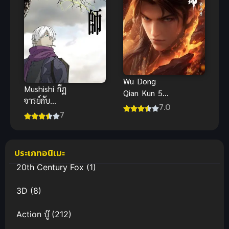
Wu Dong
Mushishi กีฏ
Qian Kun 5
จารย์กับ
(Martial
7.0
อาถรรพ์แมลง
7
Universe 5)
พิสดาร ภาค 1
มหายุทธหยุด
พิภพ ภาค 5
ประเภทอนิเมะ
20th Century Fox
(1)
3D
(8)
Action บู๊
(212)