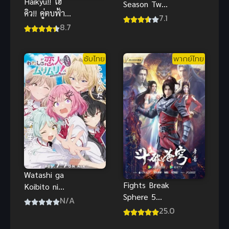
Haikyu!! ไฮ
Season Two
คิว!! คู่ตบฟ้า
พ่อบ้านปีศาจ
7.1
ประทาน
8.7
ภาค 2 พากย์
(พากย์ไทย)
ไทย
ซับไทย
พากย์ไทย
Watashi ga
Fights Break
Koibito ni
Sphere 5
Nareru Wake
N/A
สัประยุทธ์ทะลุ
25.0
Nai jan, Muri
ฟ้า ภาค 5 ซับ
Muri! (Muri ja