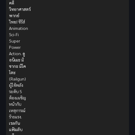
คดี
วิทยาศาสตร์
พากย์
ไทย!
ซีรีส์
Animation
Sci-Fi
Super
Power
Action.
ดู
อนิเมะ
มิ
ซากะ มิโค
โตะ
(Railgun)
ผู้ใช้พลัง
ระดับ 5
ต้องเผชิญ
หน้ากับ
เหตุการณ์
ร้ายแรง.
เรลกัน
แฟ้มลับ