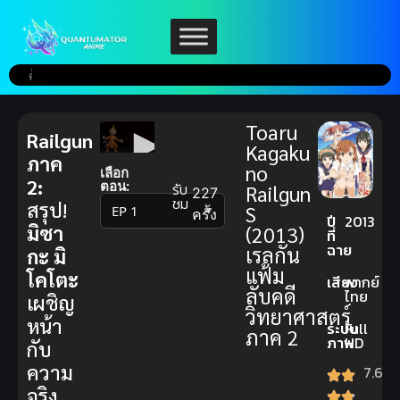
Toaru
Railgun
Kagaku
ภาค
no
เลือก
2:
ตอน:
รับ
Railgun
227
ชม
สรุป!
S
▼
ครั้ง
ปี
2013
มิซา
(2013)
ที่
ฉาย
เรลกัน
กะ มิ
แฟ้ม
โคโตะ
เสียง
พากย์
ลับคดี
ไทย
เผชิญ
วิทยาศาสตร์
หน้า
ระบบ
Full
ภาค 2
ภาพ
HD
กับ
ความ
7.6
จริง