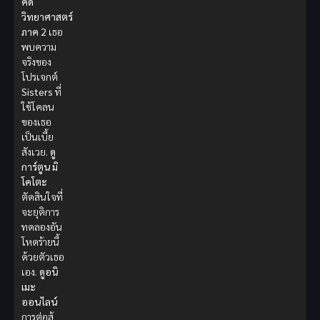
คดี
วิทยาศาสตร์
ภาค 2
เธอ
พบความ
จริงของ
โปรเจกต์
Sisters
ที่
ใช้โคลน
ของเธอ
เป็นเบี้ย
สังเวย.
ดู
การ์ตูน
มิ
โคโตะ
ตัดสินใจที่
จะยุติการ
ทดลองอัน
โหดร้ายนี้
ด้วยตัวเธอ
เอง.
ดูอนิ
เมะ
ออนไลน์
การต่อสู้