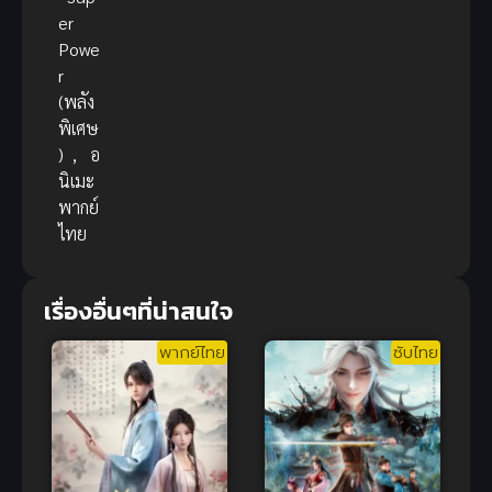
er
Powe
r
(พลัง
พิเศษ
)
,
อ
นิเมะ
พากย์
ไทย
เรื่องอื่นๆที่น่าสนใจ
พากย์ไทย
ซับไทย