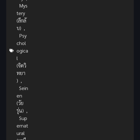
Mys
tery
(ลึกลั
บ)
,
Psy
chol
ogica
l
(จิตวิ
ทยา
)
,
Sein
en
(วัย
รุ่น)
,
Sup
ernat
ural