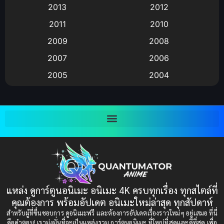
2013
2012
anime
(9)
2011
2010
Anime อนิเมะ
(112)
2009
2008
Big tits (นมใหญ่)
(19)
2007
2006
2005
2004
Bitch (ผู้หญิงร่าน)
(1)
2003
2002
Blackmail (ข่มขู่)
(1)
2001
2000
Blood
(1)
1999
1998
1997
1996
Bondage (ทาส)
(1)
1993
1992
boys love
(1)
1991
1990
แหล่ง ดูการ์ตูนอนิเมะ อนิเมะ 4K ครบทุกเรื่อง ทุกสไตล์ที่
Censored (เซ็นเซอร์)
1989
(19)
1988
คุณต้องการ พร้อมอัปเดต อนิเมะใหม่ล่าสุด ทุกสัปดาห์
1987
1985
สำหรับผู้ที่ชื่นชอบการ ดูอนิเมะฟรี และต้องการอัปเดตเรื่องราวใหม่ๆ อยู่เสมอ ที่นี่
Comedy (ตลก)
(85)
คือคำตอบ! เรามุ่งมั่นที่จะเป็นแหล่งรวม การ์ตูนอนิเมะ ที่ใหญ่ที่สุดและดีที่สุด เพื่อ