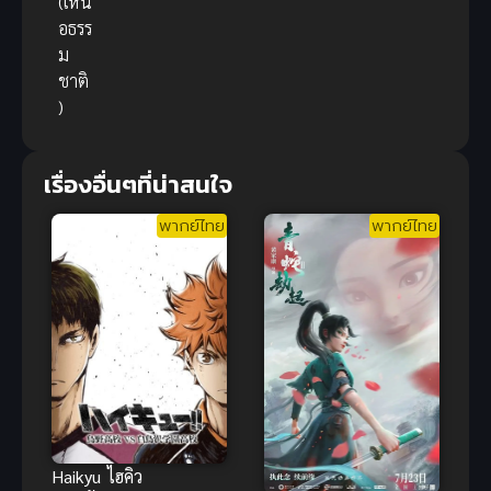
(เหนื
อธรร
ม
ชาติ
)
เรื่องอื่นๆที่น่าสนใจ
พากย์ไทย
พากย์ไทย
Haikyu ไฮคิว