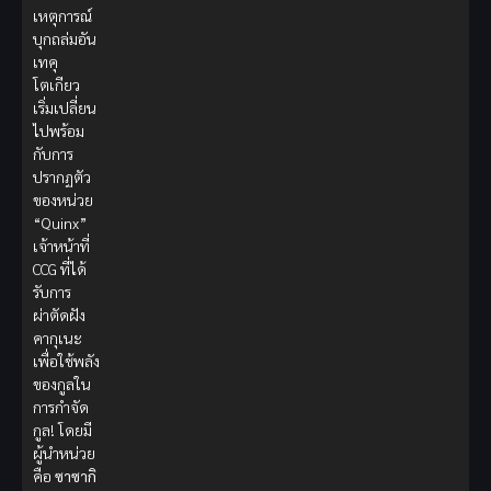
เหตุการณ์
บุกถล่มอัน
เทคุ
โตเกียว
เริ่มเปลี่ยน
ไปพร้อม
กับการ
ปรากฏตัว
ของหน่วย
“Quinx”
เจ้าหน้าที่
CCG ที่ได้
รับการ
ผ่าตัดฝัง
คากุเนะ
เพื่อใช้พลัง
ของกูลใน
การกำจัด
กูล! โดยมี
ผู้นำหน่วย
คือ
ซาซากิ