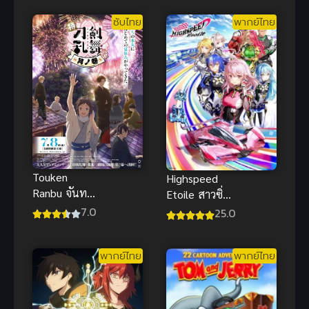
เหมาะเป็น
ซับไทย
พากย์ไทย
จอมมาร
Touken
Highspeed
Ranbu จันทรา
Etoile สาวซิ่ง
บทแห่ง
สายฟ้า! ซับ
7.0
25.0
จันทรา โท
ไทย
เคนรันบุ ซับ
พากย์ไทย
พากย์ไทย
ไทย อนิเมะ
ต่อสู้ดีมาก