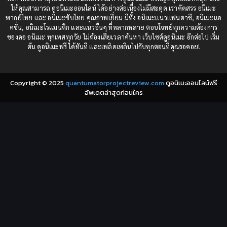
1984
1983
ให้คุณสามารถ ดูอนิเมะออนไลน์ ได้อย่างต่อเนื่องไม่มีสะดุด เราคัดสรร อนิเมะ
Comedy (ตลก)
(235)
พากย์ไทย และ อนิเมะซับไทย คุณภาพเยี่ยม มีทั้ง อนิเมะแนวแฟนตาซี, อนิเมะแอ
1982
1981
คชั่น, อนิเมะโรแมนติก และแนวอื่นๆ ที่หลากหลาย ตอบโจทย์ทุกความต้องการ
ของคอ อนิเมะ ทุกเพศทุกวัย ไม่ต้องเสียเวลาค้นหา เว็บไซต์ดูอนิเมะ อีกต่อไป เริ่ม
1980
1979
Comic Book การ์ตูน
(1)
ต้น ดูอนิเมะฟรี ได้ทันที และเพลิดเพลินไปกับทุกตอนที่คุณรอคอย!
1977
1972
Coming of Age ก้าวพ้นวัย
(7)
Copyright © 2025
quantumatorprojectreview.com
ดูอนิเมะออนไลน์ฟรี
Coming-of-Age ก้าวผ่านวัย
(6)
อัพเดตล่าสุดก่อนใคร
Creampie (หลั่งใน)
(19)
Crime
(8)
Crime อาชญากรรม
(10)
Cultivation
(33)
Cyberpunk
(4)
Dark Fantasy
(25)