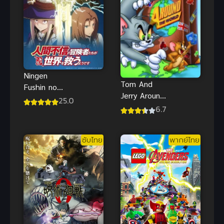
Ningen
Tom And
Fushin no
Jerry Around
Boukensha
25.0
The World
6.7
ทอมแอนด์
เจอร์รี่ ตอน คู่
ซับไทย
พากย์ไทย
วุ่นจุ้นรอบโลก