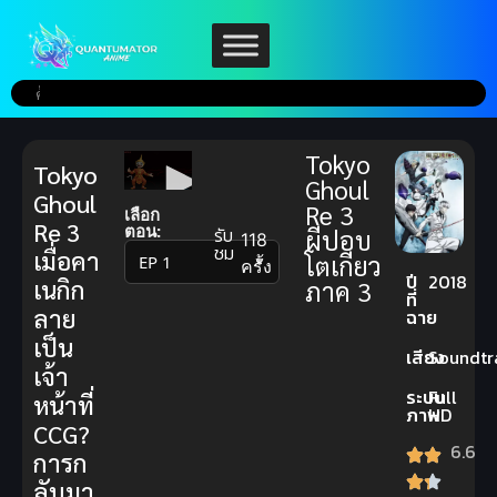
Tokyo
Tokyo
Ghoul
Ghoul
Re 3
เลือก
Re 3
ตอน:
รับ
ผีปอบ
118
ชม
เมื่อคา
โตเกียว
▼
ครั้ง
ปี
2018
เนกิก
ภาค 3
ที่
ลาย
ฉาย
เป็น
เสียง
Soundtr
เจ้า
ระบบ
Full
หน้าที่
ภาพ
HD
CCG?
6.6
การก
ลับมา