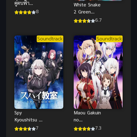
คู่ตบฟ้า
White Snake
ประทาน ภาค
8
2 Green
3 (2016)
Snake (2021)
6.7
ตำนาน
นางพญางูขาว
Soundtrack
Soundtrack
พากย์ไทย
Spy
Maou Gakuin
Kyoushitsu 1
no
ห้องเรียนจาร
Futekigousha
7
7.3
ชน ภาค 1
ใครว่าข้าไม่