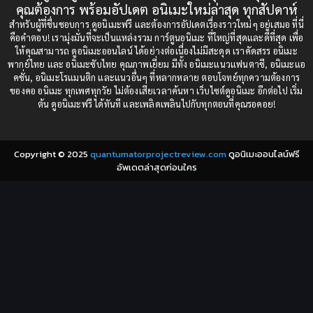
คุณต้องการ พร้อมอัปเดต อนิเมะใหม่ล่าสุด ทุกสัปดาห์
1987
1985
สำหรับผู้ที่ชื่นชอบการ ดูอนิเมะฟรี และต้องการอัปเดตเรื่องราวใหม่ๆ อยู่เสมอ ที่นี่
Comedy (ตลก)
(235)
คือคำตอบ! เรามุ่งมั่นที่จะเป็นแหล่งรวม การ์ตูนอนิเมะ ที่ใหญ่ที่สุดและดีที่สุด เพื่อ
1984
1983
ให้คุณสามารถ ดูอนิเมะออนไลน์ ได้อย่างต่อเนื่องไม่มีสะดุด เราคัดสรร อนิเมะ
Comedy (ตลก)
(85)
พากย์ไทย และ อนิเมะซับไทย คุณภาพเยี่ยม มีทั้ง อนิเมะแนวแฟนตาซี, อนิเมะแอ
1982
1981
คชั่น, อนิเมะโรแมนติก และแนวอื่นๆ ที่หลากหลาย ตอบโจทย์ทุกความต้องการ
ของคอ อนิเมะ ทุกเพศทุกวัย ไม่ต้องเสียเวลาค้นหา เว็บไซต์ดูอนิเมะ อีกต่อไป เริ่ม
1980
1979
Comic Book การ์ตูน
(1)
ต้น ดูอนิเมะฟรี ได้ทันที และเพลิดเพลินไปกับทุกตอนที่คุณรอคอย!
1977
1972
Coming of Age ก้าวพ้นวัย
(7)
Copyright © 2025
quantumatorprojectreview.com
ดูอนิเมะออนไลน์ฟรี
Coming-of-Age ก้าวผ่านวัย
(6)
อัพเดตล่าสุดก่อนใคร
Creampie (หลั่งใน)
(19)
Crime
(8)
Crime อาชญากรรม
(10)
Cultivation
(33)