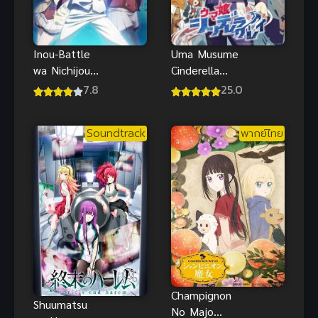
Inou-Battle
Uma Musume
wa Nichijou-
Cinderella
kei no Naka
Gray ซับไทย
7.8
25.0
de พลังป่วนก๊
วนเหนือ
Soundtrack
พากย์ไทย
ธรรมชาติ
Champignon
Shuumatsu
No Majo