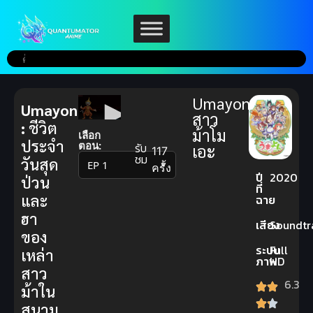
Umayon
Umayon
สาว
:
ชีวิต
ม้าโม
เลือก
ประจำ
ตอน:
รับ
เอะ
117
ชม
วันสุด
▼
ครั้ง
ปี
2020
ป่วน
ที่
และ
ฉาย
ฮา
เสียง
Soundtr
ของ
ระบบ
Full
เหล่า
ภาพ
HD
สาว
6.3
ม้าใน
สนาม