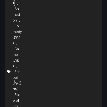
บู๊
,
Ani
mati
on
,
Co
medy
(ตลก
)
,
Ga
me
(เกม
)
,
Sch
ool
(โรงเรี
ยน)
,
Slic
e of
Life