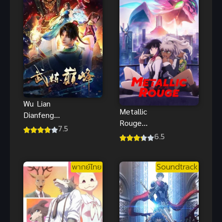
Wu Lian
Metallic
Dianfeng
Rouge
(Martial
7.5
(2024) เมทัล
6.5
Peak) เทพ
ลิค รูจ
ยุทธ์เหนือโลก
พากย์ไทย
Soundtrack