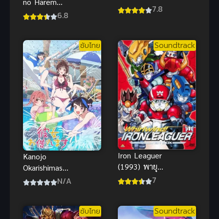
no Harem
แชมปิญอง
7.8
อวสานฮาเร็ม
6.8
โนะ มาโจะ
สิ้นโลก ภาค 1
(ซับไทย)
ซับไทย
Soundtrack
Iron Leaguer
Kanojo
(1993) พายุ
Okarishimasu
หมุน ไออ้อน
Season 4 สะ
7
N/A
ลีค
ดุดรักยัยแฟน
เช่า ภาค 4
ซับไทย
Soundtrack