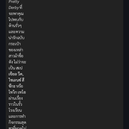
Pretty
Derby
ที่
จะพาคุณ
ไปพบกับ
ด้านรั่วๆ
และความ
น่ารักฉบับ
กระเป๋า
ของเหล่า
สาวม้าชื่อ
ดัง ไม่ว่าจะ
เป็น
สเป
เชียล วีค
,
ไซเลนซ์ สึ
ซึกะ
หรือ
โทไก เทโอ
ผ่านเรื่อง
ราวในรั้ว
โรงเรียน
และการทำ
กิจกรรมสุด
ฮาที่หาดูไม่