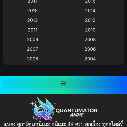
2017
2016
Animation แอนิเมชัน
(19)
2015
2014
2013
2012
anime
(9)
2011
2010
Anime อนิเมะ
(112)
2009
2008
Big tits (นมใหญ่)
(19)
2007
2006
2005
2004
Bitch (ผู้หญิงร่าน)
(1)
2003
2002
Blackmail (ข่มขู่)
(1)
2001
2000
Blood
(1)
1999
1998
1997
1996
Bondage (ทาส)
(1)
1993
1992
boys love
(1)
1991
1990
แหล่ง ดูการ์ตูนอนิเมะ อนิเมะ 4K ครบทุกเรื่อง ทุกสไตล์ที่
Censored (เซ็นเซอร์)
1989
(19)
1988