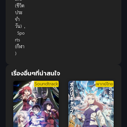
(ชีวิต
ประ
จำ
วัน)
,
Spo
rts
(กีฬา
)
เรื่องอื่นๆที่น่าสนใจ
Soundtrack
พากย์ไทย