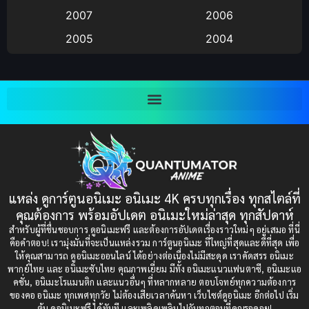
Big tits (นมใหญ่)
(19)
2007
2006
2005
2004
Bitch (ผู้หญิงร่าน)
(1)
2003
2002
Blackmail (ข่มขู่)
(1)
2001
2000
Blood
(1)
1999
1998
1997
1996
Bondage (ทาส)
(1)
1993
1992
boys love
(1)
1991
1990
แหล่ง ดูการ์ตูนอนิเมะ อนิเมะ 4K ครบทุกเรื่อง ทุกสไตล์ที่
Censored (เซ็นเซอร์)
1989
(19)
1988
คุณต้องการ พร้อมอัปเดต อนิเมะใหม่ล่าสุด ทุกสัปดาห์
1987
1985
สำหรับผู้ที่ชื่นชอบการ ดูอนิเมะฟรี และต้องการอัปเดตเรื่องราวใหม่ๆ อยู่เสมอ ที่นี่
Comedy (ตลก)
(235)
คือคำตอบ! เรามุ่งมั่นที่จะเป็นแหล่งรวม การ์ตูนอนิเมะ ที่ใหญ่ที่สุดและดีที่สุด เพื่อ
1984
1983
ให้คุณสามารถ ดูอนิเมะออนไลน์ ได้อย่างต่อเนื่องไม่มีสะดุด เราคัดสรร อนิเมะ
Comedy (ตลก)
(85)
พากย์ไทย และ อนิเมะซับไทย คุณภาพเยี่ยม มีทั้ง อนิเมะแนวแฟนตาซี, อนิเมะแอ
1982
1981
คชั่น, อนิเมะโรแมนติก และแนวอื่นๆ ที่หลากหลาย ตอบโจทย์ทุกความต้องการ
ของคอ อนิเมะ ทุกเพศทุกวัย ไม่ต้องเสียเวลาค้นหา เว็บไซต์ดูอนิเมะ อีกต่อไป เริ่ม
1980
1979
Comic Book การ์ตูน
(1)
ต้น ดูอนิเมะฟรี ได้ทันที และเพลิดเพลินไปกับทุกตอนที่คุณรอคอย!