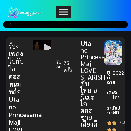
Uta
ร้อง
no
เพลง
Princesama
ไปกับ
รับ
Maji
75
ชม
ไอ
LOVE
ครั้ง
ปี
2022
ดอล
STARISH
ที่
ฉาย
ซับ
หนุ่ม
ไทย อ
หล่อ
เสียง
ซับ
นิเมะ
ไทย
Uta
ไอ
no
ระบบ
Full
ดอล
ภาพ
HD
Princesama
ชาย
Maji
7.2
เสียงดี
LOVE