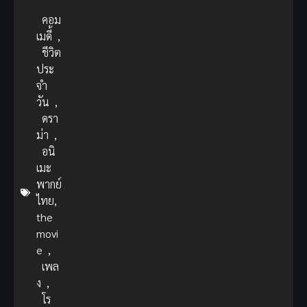
คอม
เมดี้
,
ชีวิต
ประ
จำ
วัน
,
ดรา
ม่า
,
อนิ
เมะ
พากย์
ไทย,
the
movi
e
,
เพล
ง
,
โร