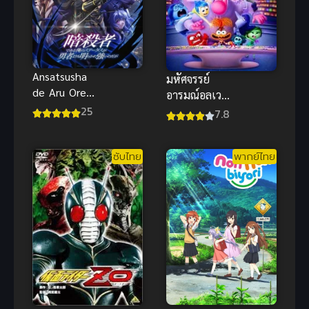
Ansatsusha
มหัศจรรย์
de Aru Ore
อารมณ์อลเวง
no Status ga
25
2 (2024)
7.8
Yuusha ซับ
ไทย
ซับไทย
พากย์ไทย