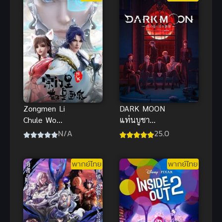
Zongmen Li
DARK MOON
Chule Wo
แท่นบูชา
Dou Shi Wodi
พระจันทร์
N/A
25.0
(Spy x Sect)
พากย์ไทย ซับ
ทุกคนในนิกาย
ไทย
พากย์ไทย
พากย์ไทย
ยกเว้นฉันคือ
สายลับ