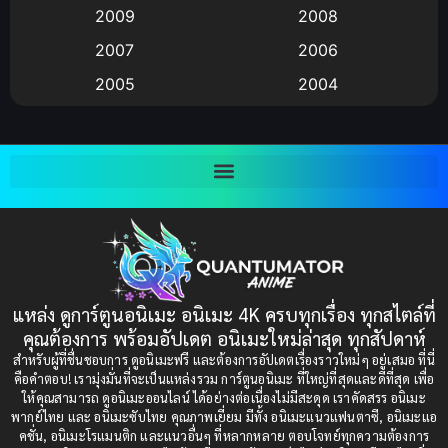
2009
2008
Big tits (นมใหญ่)
(19)
2007
2006
2005
2004
Bitch (ผู้หญิงร่าน)
(1)
2003
2002
Blackmail (ข่มขู่)
(1)
2001
2000
Blood
(1)
1999
1998
1997
1996
Bondage (ทาส)
(1)
1993
1992
boys love
(1)
1991
1990
แหล่ง ดูการ์ตูนอนิเมะ อนิเมะ 4K ครบทุกเรื่อง ทุกสไตล์ที่
Censored (เซ็นเซอร์)
1989
(19)
1988
คุณต้องการ พร้อมอัปเดต อนิเมะใหม่ล่าสุด ทุกสัปดาห์
1987
1985
สำหรับผู้ที่ชื่นชอบการ ดูอนิเมะฟรี และต้องการอัปเดตเรื่องราวใหม่ๆ อยู่เสมอ ที่นี่
Comedy (ตลก)
(235)
คือคำตอบ! เรามุ่งมั่นที่จะเป็นแหล่งรวม การ์ตูนอนิเมะ ที่ใหญ่ที่สุดและดีที่สุด เพื่อ
1984
1983
ให้คุณสามารถ ดูอนิเมะออนไลน์ ได้อย่างต่อเนื่องไม่มีสะดุด เราคัดสรร อนิเมะ
Comedy (ตลก)
(85)
พากย์ไทย และ อนิเมะซับไทย คุณภาพเยี่ยม มีทั้ง อนิเมะแนวแฟนตาซี, อนิเมะแอ
1982
1981
คชั่น, อนิเมะโรแมนติก และแนวอื่นๆ ที่หลากหลาย ตอบโจทย์ทุกความต้องการ