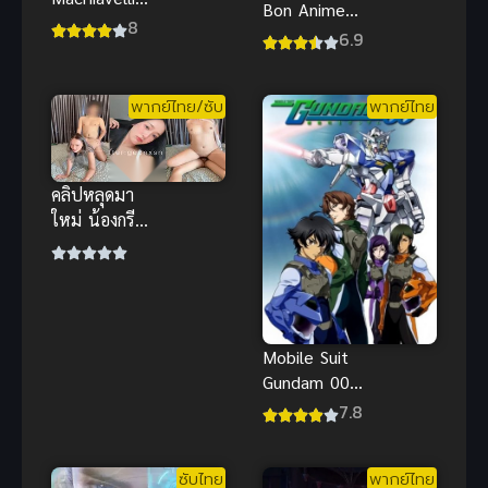
Bon Anime
ism (2017)
8
ตำรวจกาล
6.9
ลัทธิวิชาดาบ
เวลา พากย์
สำหรับสาว ๆ
ไทย ซับไทย
พากย์ไทย/ซับ
พากย์ไทย
คลิปหลุดมา
ใหม่ น้องกรีน
สาวสวยหุ่น
แจ่ม บริการ
ปากก่อนขย่ม
ฉ่ำๆ
Mobile Suit
Gundam 00
(2007) โมบิล
7.8
สูท กันดั้ม
ดับเบิลโอ ภาค
ซับไทย
พากย์ไทย
1