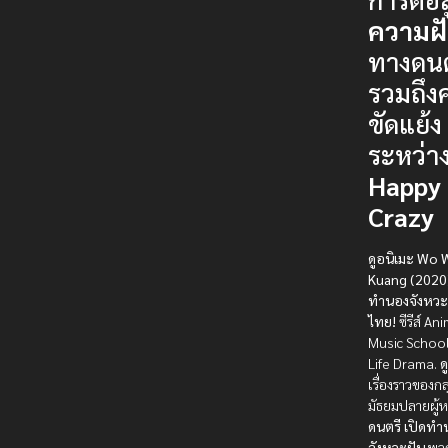
ความฝ
ทางดนต
รวมถึง
ขัดแย้ง
ระหว่า
Happy
Crazy
ดูอนิเมะ Wo 
Kuang (2020)
ทำนองจังหวะฝ
ไทย!
ซีรีส์ An
Music School
Life Drama.
ด
เรื่องราวของกล
มัธยมปลายผู้
ดนตรี
เปิดทำ
จังหวะฝัน
พวก