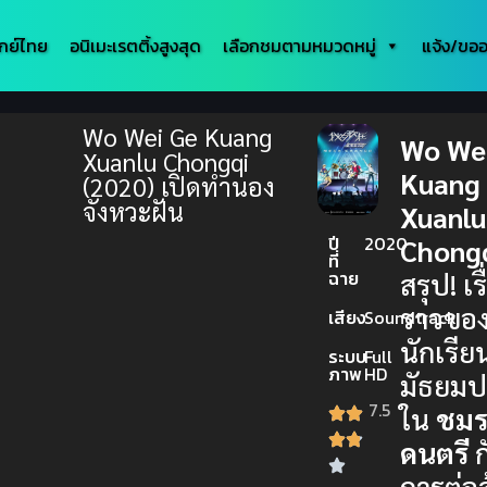
กย์ไทย
อนิเมะเรตติ้งสูงสุด
เลือกชมตามหมวดหมู่
แจ้ง/ขออ
Wo Wei Ge Kuang
Wo We
Xuanlu Chongqi
Kuang
(2020) เปิดทำนอง
จังหวะฝัน
Xuanlu
ปี
2020
Chongq
ที่
ฉาย
สรุป! เร
ราวขอ
เสียง
Soundtrack
นักเรีย
ระบบ
Full
ภาพ
HD
มัธยม
7.5
ใน
ชม
ดนตรี
ก
การต่อสู