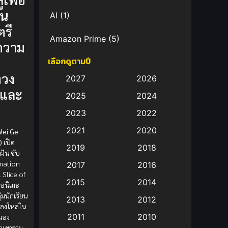
ัน
AI
(1)
รี
Amazon Prime
(5)
ความ
เลือกดูตามปี
Anal (ประตูหลัง)
(11)
งวง
2027
2026
Animation
(583)
และ
2025
2024
Animation การ์ตูน
(88)
2023
2022
2021
2020
Wei Ge
Animation อนิเมะ
(72)
 เปิด
2019
2018
ัน ซับ
Animation แอนิเมชั่น
(1)
imation
2017
2016
 Slice of
Animation แอนิเมชัน
(19)
2015
2014
ูอนิเมะ
ุ่มนักเรียน
2013
2012
anime
(9)
หลงใหลใน
2011
2010
นอง
Anime อนิเมะ
(112)
เขารวม