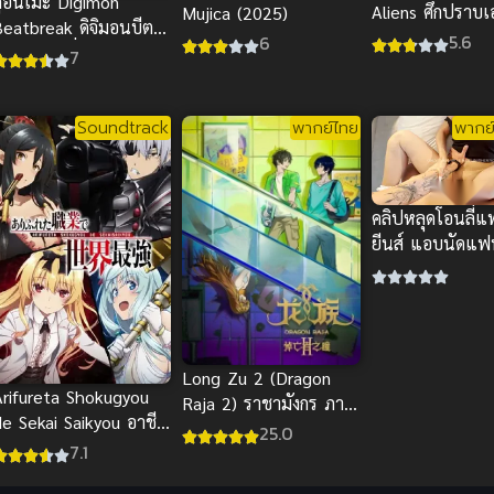
ดูอนิเมะ Digimon
Aliens ศึกปราบเอ
Mujica (2025)
Beatbreak ดิจิมอนบีต
ทะลุมิติ พากย์ไทย
5.6
6
บรก เต็มเรื่อง พากย์
7
ฮิต
ไทย/ซับไทย
Soundtrack
พากย์ไทย
พากย์
คลิปหลุดโอนลี่แ
ยีนส์ แอบนัดแฟ
จัดหนัก นมเด้งร
เสียว
Long Zu 2 (Dragon
Arifureta Shokugyou
Raja 2) ราชามังกร ภาค
de Sekai Saikyou อาชีพ
2 ซับไทย
25.0
กระจอกแล้วทำไม ยังไง
7.1
ข้าก็เทพ ภาค 1