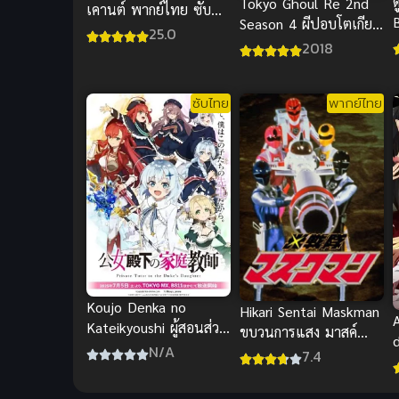
Tokyo Ghoul Re 2nd
เคานต์ พากย์ไทย ซับ
Season 4 ผีปอบโตเกียว
ไทย
25.0
เ
ภาค 4
2018
ซับไทย
พากย์ไทย
Koujo Denka no
Hikari Sentai Maskman
Kateikyoushi ผู้สอนส่วน
ขบวนการแสง มาสค์
ตัวของท่านหญิง
N/A
แมน พากย์ไทย สุดยอด
7.4
ความสนุก