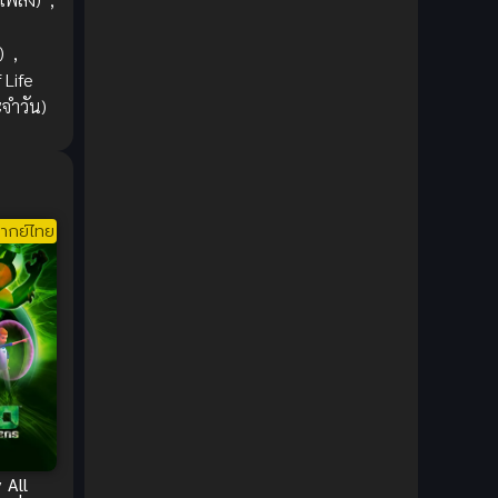
1980
1979
Comic Book การ์ตูน
(1)
1977
1972
)
,
Coming of Age ก้าวพ้นวัย
(7)
 Life
ะจำวัน)
Coming-of-Age ก้าวผ่านวัย
(6)
Creampie (หลั่งใน)
(19)
Crime
(8)
ากย์ไทย
Crime อาชญากรรม
(10)
Cultivation
(33)
Cyberpunk
(4)
Dark Fantasy
(25)
Dark Fantasy ดาร์กแฟนตาซี
(1)
 All