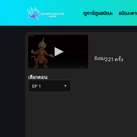
ดูการ์ตูนอนิเมะ
อนิเมะพา
รับชม
221 ครั้ง
Volume
90%
เลือกตอน:
▼