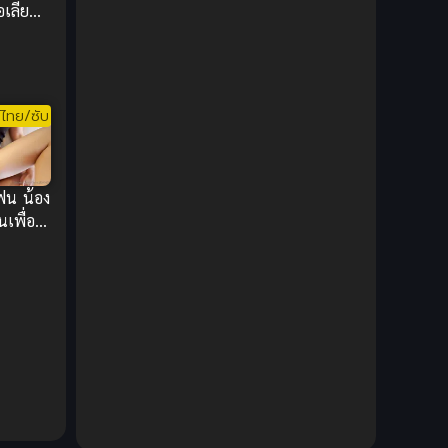
เลี่ยน
DC Comics
(2)
 ฮีโร่
Demon (ปีศาจ)
(2)
Demons (ปีศาจ)
(6)
ไทย/ซับ
Detective (นักสืบ)
(1)
ฟน น้อง
Detective สืบสวน
(6)
นเพื่อน
ัวๆ คราง
Donghua
(89)
Double penetration (สองรู)
(2)
Drama (ดราม่า)
(147)
Drama (ดราม่า)
(112)
DreamWorks
(4)