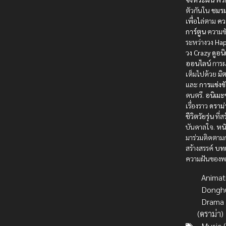
ตัวกันใน
ชมรม
เพื่อไล่ตาม
คว
การ์ตูน
ความขั
ระหว่างวง
Ha
วง
Crazy
ดูอน
ออนไลน์
การผ
เต็มไปด้วย
มิ
และ
การแข่งข
ดนตรี.
อนิเมะ
เรื่องราว
ดราม่
ชีวิตวัยรุ่น
ที่ส
บันดาลใจ.
หนั
มาร่วมติดตาม
สร้างสรรค์
บท
ความฝันของพ
Animat
Dongh
Drama
(ดราม่า)
Music 