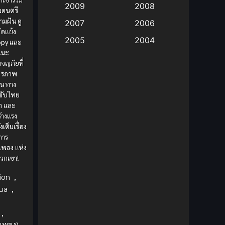
2009
2008
ดนตรี
ามฝัน
ดู
Big tits (นมใหญ่)
(19)
2007
2006
ดแย้ง
2005
2004
ppy
และ
Bitch (ผู้หญิงร่าน)
(1)
ิเมะ
2003
2002
จญภัยที่
Blackmail (ข่มขู่)
(1)
ตรภาพ
2001
2000
ัน
ทาง
Blood
(1)
1999
1998
ซับไทย
า
และ
1997
1996
Bondage (ทาส)
(1)
ร้างแรง
1993
1992
งเต็มเรื่อง
boys love
(1)
การ
1991
1990
เพลง
แห่ง
วกเขา!
Censored (เซ็นเซอร์)
1989
(19)
1988
ion
,
1987
1985
Comedy (ตลก)
(85)
ua
,
1984
1983
Comedy (ตลก)
(235)
1982
1981
,
(เพลง)
,